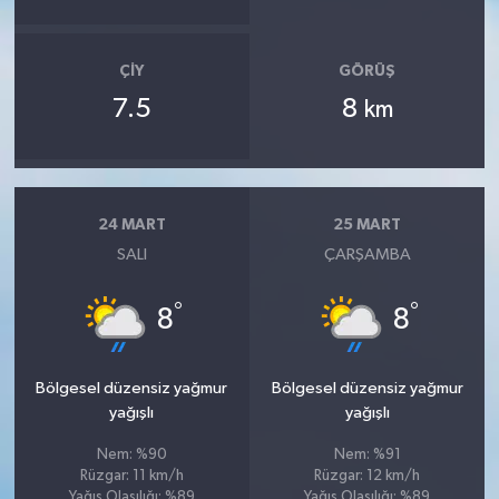
ÇIY
GÖRÜŞ
7.5
8
km
24 MART
25 MART
SALI
ÇARŞAMBA
°
°
8
8
Bölgesel düzensiz yağmur
Bölgesel düzensiz yağmur
yağışlı
yağışlı
Nem: %90
Nem: %91
Rüzgar: 11 km/h
Rüzgar: 12 km/h
Yağış Olasılığı: %89
Yağış Olasılığı: %89