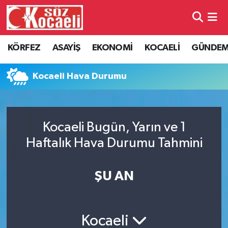
Kocaeli Nöbetçi Eczaneler
KÖRFEZ
ASAYİŞ
EKONOMİ
KOCAELİ
GÜNDE
Kocaeli Hava Durumu
Kocaeli Hava Durumu
Kocaeli Namaz Vakitleri
Kocaeli Trafik Yoğunluk Haritası
Kocaeli Bugün, Yarın ve 1
Haftalık Hava Durumu Tahmini
Süper Lig Puan Durumu ve Fikstür
Tüm Manşetler
ŞU AN
Son Dakika Haberleri
Kocaeli
Haber Arşivi