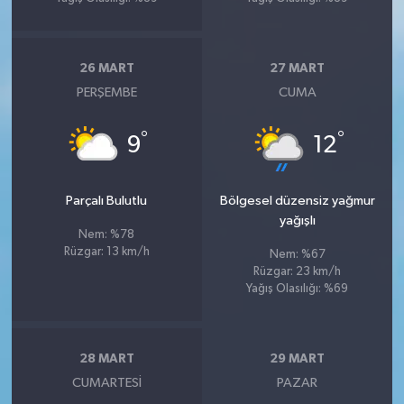
26 MART
27 MART
PERŞEMBE
CUMA
°
°
9
12
Parçalı Bulutlu
Bölgesel düzensiz yağmur
yağışlı
Nem: %78
Rüzgar: 13 km/h
Nem: %67
Rüzgar: 23 km/h
Yağış Olasılığı: %69
28 MART
29 MART
CUMARTESI
PAZAR