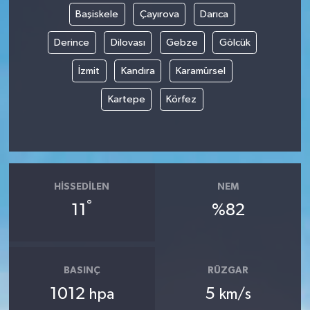
Başiskele
Çayırova
Darıca
Derince
Dilovası
Gebze
Gölcük
İzmit
Kandıra
Karamürsel
Kartepe
Körfez
HISSEDILEN
NEM
°
11
%82
BASINÇ
RÜZGAR
1012
5
hpa
km/s