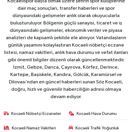
Kocaelispor başta olmak üzere şehrin spor kulüplerine
dair maç sonuçları, transfer haberleri ve spor
dünyasındaki gelişmeler anlık olarak okuyucularla
buluşturuluyor. Bölgenin güçlü sanayisi, ticaret ve iş
dünyasındaki gelişmeler, ekonomik veriler ve piyasa
analizleri de kapsamlı şekilde ele alınıyor. Vatandaşların
günlük yaşamını kolaylaştıran Kocaeli nöbetçi eczane
listesi, namaz vakitleri, anlık hava durumu ve vefat ilanları
gibi önemli bilgiler düzenli olarak güncellenmektedir.
İzmit, Gebze, Darıca, Çayırova, Körfez, Derince,
Kartepe, Başiskele, Kandıra, Gölcük, Karamürsel ve
Dilovası’ndan en güncel haberleri sunan Söz Kocaeli,
doğru, hızlı ve güvenilir haberciliğin adresi olmaya
devam ediyor.
Kocaeli Nöbetçi Eczaneler
Kocaeli Hava Durumu
Kocaeli Namaz Vakitleri
Kocaeli Trafik Yoğunluk