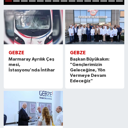
1
2
3
4
5
6
7
8
9
10
11
12
13
14
15
GEBZE
GEBZE
Marmaray Ayrılık Çeş
Başkan Büyükakın:
mesi,
"Gençlerimizin
İstasyonu'nda İntihar
Geleceğine, Yön
Vermeye Devam
Edeceğiz"