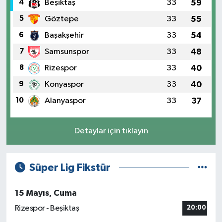
4
Beşiktaş
33
59
5
Göztepe
33
55
6
Başakşehir
33
54
7
Samsunspor
33
48
8
Rizespor
33
40
9
Konyaspor
33
40
10
Alanyaspor
33
37
Detaylar için tıklayın
Süper Lig Fikstür
15 Mayıs, Cuma
Rizespor - Beşiktaş
20:00