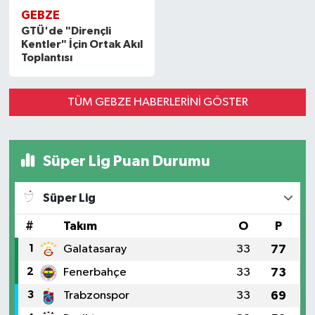
GEBZE
GTÜ'de "Dirençli
Kentler" İçin Ortak Akıl
Toplantısı
TÜM GEBZE HABERLERINI GÖSTER
Süper Lig Puan Durumu
Süper Lig
#
Takım
O
P
1
Galatasaray
33
77
2
Fenerbahçe
33
73
3
Trabzonspor
33
69