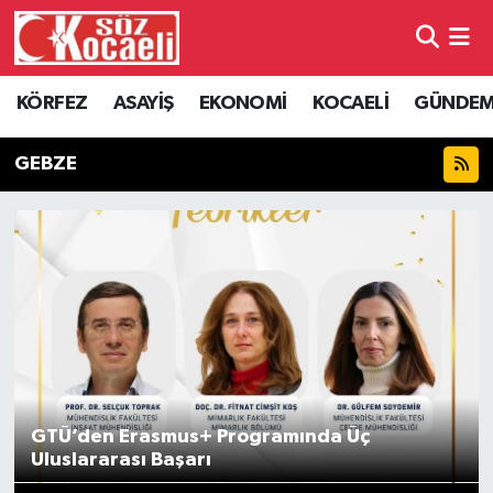
Kocaeli Nöbetçi Eczaneler
KÖRFEZ
ASAYİŞ
EKONOMİ
KOCAELİ
GÜNDE
Kocaeli Hava Durumu
GEBZE
Kocaeli Namaz Vakitleri
Kocaeli Trafik Yoğunluk Haritası
Süper Lig Puan Durumu ve Fikstür
Tüm Manşetler
Son Dakika Haberleri
GTÜ’den Erasmus+ Programında Üç
Uluslararası Başarı
Haber Arşivi