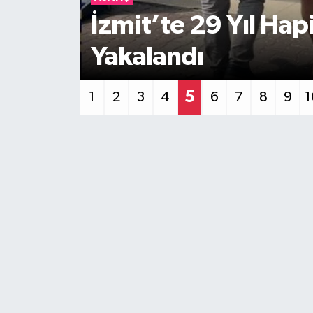
 Şahıs
Körfez’de Hırsızlı
Yakalandı
6
1
2
3
4
5
7
8
9
1