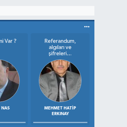
i Var ?
Referandum,
VERG
algıları ve
YAPILAND
şifreleri…
NIN ARD
 NAS
MEHMET HATIP
SALIH S
ERKINAY