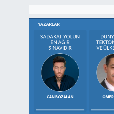
YAZARLAR
Dolunayı:
SADAKAT YOLUN
DÜNY
rı Yıkan Işık
EN AĞIR
TEKTON
SINAVIDIR
VE ÜLK
FAY HA
ÜRE
DEPR
MIN KOCA
CAN BOZALAN
ÖMER
OZALAN