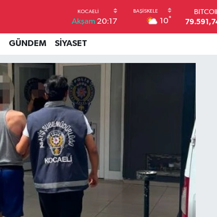
DOLA
°
10
Akşam
20:17
45,4362
EUR
53,3869
İ
GÜNDEM
SİYASET
STERL
61,6038
G.ALT
6862,09
BİST1
14.598
BITCO
79.591,7
GE