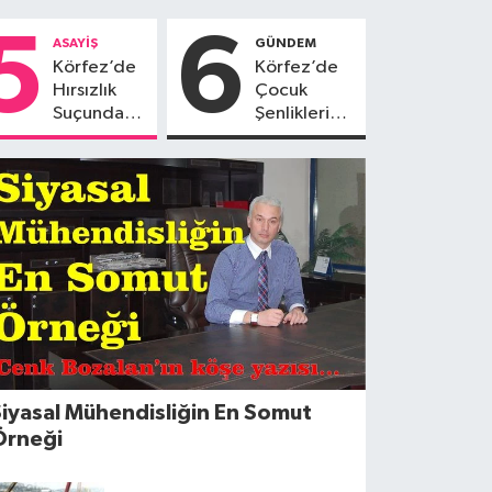
5
6
ASAYİŞ
GÜNDEM
Körfez’de
Körfez’de
Hırsızlık
Çocuk
Suçundan
Şenlikleri
Aranan
Renkli
Şahıs
Görüntülere
Yakalandı
Sahne Oldu
iyasal Mühendisliğin En Somut
Örneği