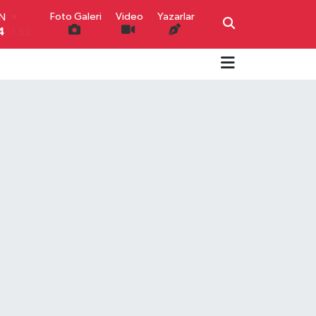
Foto Galeri
Video
Yazarlar
R
0
0.02
O
0
0.19
İN
0
0.18
IN
000
0.19
00
,00
0
IN
4
-1.82
BZE