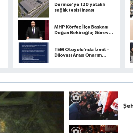
Derince'ye 120 yataklı
sağlık tesisi inşası
MHP Körfez İlçe Başkanı
Doğan Bekiroğlu; Görev
Dağılımını Açıkladı
TEM Otoyolu’nda İzmit –
Dilovası Arası Onarım
Çalışması Başlıyor
Şeh