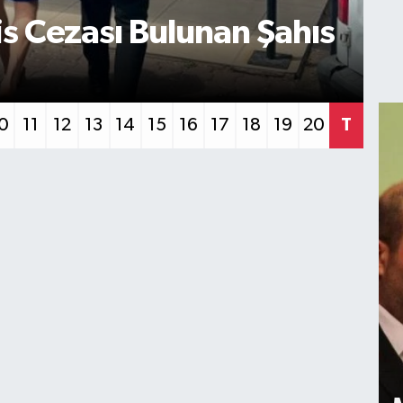
k Suçundan Aranan Şahıs
G
U
0
11
12
13
14
15
16
17
18
19
20
T