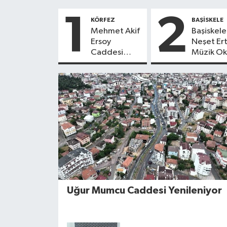
1
2
KÖRFEZ
BAŞİSKELE
Mehmet Akif
Başiskel
Ersoy
Neşet Er
Caddesi
Müzik Ok
Prestijli
Aile
Görünüme
Pikniğin
Kavuşuyor
Uğur Mumcu Caddesi Yenileniyor