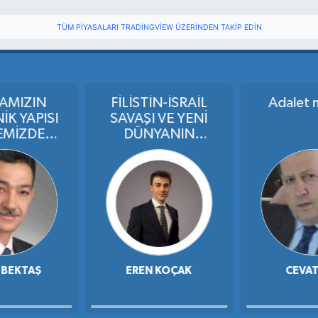
TÜM PIYASALARI TRADINGVIEW ÜZERINDEN TAKIP EDIN
AMIZIN
FİLİSTİN-İSRAİL
Adalet m
İK YAPISI
SAVAŞI VE YENİ
EMİZDEKİ
DÜNYANIN
TLARININ
KURULMASI
TTİĞİ
EMLER:
 BEKTAŞ
EREN KOÇAK
CEVAT