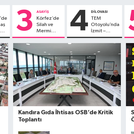
3
4
ASAYİŞ
DİLOVASI
e’de
Körfez’de
TEM
taş
Silah ve
Otoyolu’nda
ulu
Mermi
İzmit –
Suçundan
Dilovası
de
Aranan
Arası
Şahıs
Onarım
Yakalandı
Çalışması
Başlıyor
Kandıra Gıda İhtisas OSB’de Kritik
S
Toplantı