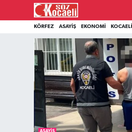
Kocaeli Nöbetçi Eczaneler
KÖRFEZ
ASAYİŞ
EKONOMİ
KOCAEL
Kocaeli Hava Durumu
Kocaeli Namaz Vakitleri
Kocaeli Trafik Yoğunluk Haritası
Süper Lig Puan Durumu ve Fikstür
Tüm Manşetler
Son Dakika Haberleri
Haber Arşivi
ASAYİŞ