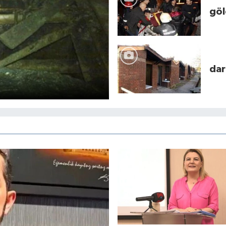
göl
dar