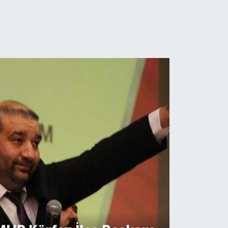
TÜ’den Erasmus+ Program
luslararası Başarı