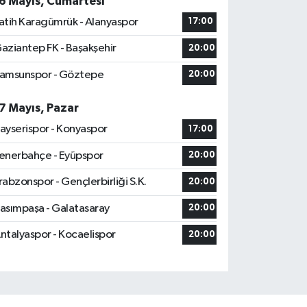
6 Mayıs, Cumartesi
atih Karagümrük - Alanyaspor
17:00
aziantep FK - Başakşehir
20:00
amsunspor - Göztepe
20:00
7 Mayıs, Pazar
ayserispor - Konyaspor
17:00
enerbahçe - Eyüpspor
20:00
rabzonspor - Gençlerbirliği S.K.
20:00
asımpaşa - Galatasaray
20:00
ntalyaspor - Kocaelispor
20:00