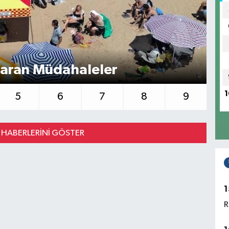
Kö
aran Müdahaleler
P
1
5
6
7
8
9
HABERLERINI GÖSTER
1
R