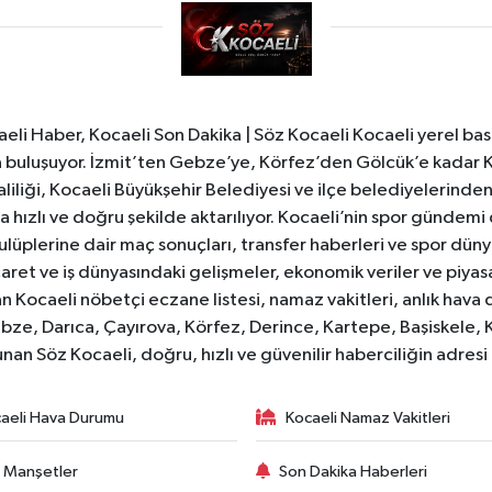
li Haber, Kocaeli Son Dakika | Söz Kocaeli Kocaeli yerel bası
ıyla buluşuyor. İzmit’ten Gebze’ye, Körfez’den Gölcük’e kadar 
liliği, Kocaeli Büyükşehir Belediyesi ve ilçe belediyelerinden 
 hızlı ve doğru şekilde aktarılıyor. Kocaeli’nin spor gündemi
lüplerine dair maç sonuçları, transfer haberleri ve spor düny
caret ve iş dünyasındaki gelişmeler, ekonomik veriler ve piyasa 
 Kocaeli nöbetçi eczane listesi, namaz vakitleri, anlık hava d
bze, Darıca, Çayırova, Körfez, Derince, Kartepe, Başiskele, 
unan Söz Kocaeli, doğru, hızlı ve güvenilir haberciliğin adres
aeli Hava Durumu
Kocaeli Namaz Vakitleri
 Manşetler
Son Dakika Haberleri