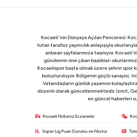
Kocaeli'nin Dünyaya Açılan Penceresi: Kocae
tutan tarafsız yayıncılık anlayışıyla okurlar
anbean sayfalarımıza taşınıyor. Kocaeli Va
gündemin öne çıkan başlıkları okurlarımıza
Kocaelispor başta olmak üzere şehrin spor ku
buluşturuluyor. Bölgenin güçlü sanayisi, ti
Vatandaşların günlük yaşamını kolaylaştıran
düzenli olarak güncellenmektedir. İzmit, Ge
en güncel haberleri s
Kocaeli Nöbetçi Eczaneler
Koc
Süper Lig Puan Durumu ve Fikstür
Tüm