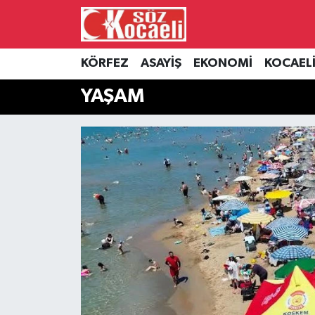
Kocaeli Nöbetçi Eczaneler
KÖRFEZ
ASAYİŞ
EKONOMİ
KOCAEL
Kocaeli Hava Durumu
YAŞAM
Kocaeli Namaz Vakitleri
Kocaeli Trafik Yoğunluk Haritası
Süper Lig Puan Durumu ve Fikstür
Tüm Manşetler
Son Dakika Haberleri
Haber Arşivi