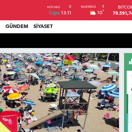
BITCO
°
10
Öğle
13:11
79.591,7
DOLA
45,4362
İ
GÜNDEM
SİYASET
EUR
53,3869
STERL
61,6038
G.ALT
6862,09
BİST1
14.598