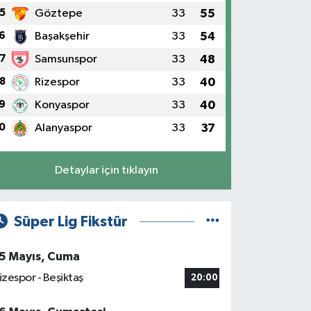
5
Göztepe
33
55
6
Başakşehir
33
54
7
Samsunspor
33
48
rfez’de Sporun Azim Dolu Hikâyes
8
Rizespor
33
40
ekcan
9
Konyaspor
33
40
0
Alanyaspor
33
37
Detaylar için tıklayın
Süper Lig Fikstür
5 Mayıs, Cuma
izespor - Beşiktaş
20:00