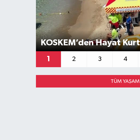
KOSKEM’den Hayat Kurt
1
2
3
4
TÜM YAŞAM 