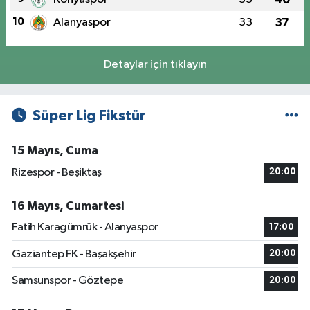
10
Alanyaspor
33
37
Detaylar için tıklayın
Süper Lig Fikstür
15 Mayıs, Cuma
Rizespor - Beşiktaş
20:00
16 Mayıs, Cumartesi
Fatih Karagümrük - Alanyaspor
17:00
Gaziantep FK - Başakşehir
20:00
Samsunspor - Göztepe
20:00