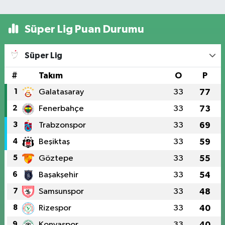
Süper Lig Puan Durumu
Süper Lig
#
Takım
O
P
1
Galatasaray
33
77
2
Fenerbahçe
33
73
3
Trabzonspor
33
69
4
Beşiktaş
33
59
5
Göztepe
33
55
6
Başakşehir
33
54
7
Samsunspor
33
48
8
Rizespor
33
40
9
Konyaspor
33
40