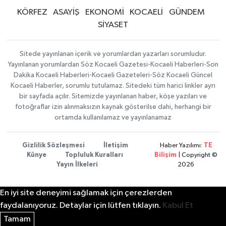
KÖRFEZ
ASAYİŞ
EKONOMİ
KOCAELİ
GÜNDEM
SİYASET
Sitede yayınlanan içerik ve yorumlardan yazarları sorumludur.
Yayınlanan yorumlardan Söz Kocaeli Gazetesi-Kocaeli Haberleri-Son
Dakika Kocaeli Haberleri-Kocaeli Gazeteleri-Söz Kocaeli Güncel
Kocaeli Haberler, sorumlu tutulamaz. Sitedeki tüm harici linkler ayrı
bir sayfada açılır. Sitemizde yayınlanan haber, köşe yazıları ve
fotoğraflar izin alınmaksızın kaynak gösterilse dahi, herhangi bir
ortamda kullanılamaz ve yayınlanamaz
Gizlilik Sözleşmesi
İletişim
Haber Yazılımı:
TE
Künye
Topluluk Kuralları
Bilişim
| Copyright ©
Yayın İlkeleri
2026
En iyi site deneyimi sağlamak için çerezlerden
faydalanıyoruz. Detaylar için lütfen tıklayın.
Kabul Et
Tamam