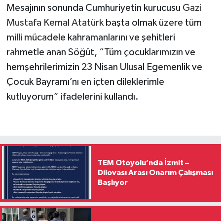
Mesajının sonunda Cumhuriyetin kurucusu
Gazi
Mustafa Kemal Atatürk
başta olmak üzere tüm
milli mücadele kahramanlarını ve şehitleri
rahmetle anan Söğüt, “Tüm çocuklarımızın ve
hemşehrilerimizin 23 Nisan Ulusal Egemenlik ve
Çocuk Bayramı’nı en içten dileklerimle
kutluyorum” ifadelerini kullandı.
TEM Otoyolu’nda İzmit –
Dilovası Arası Onarım Çalışması
Başlıyor