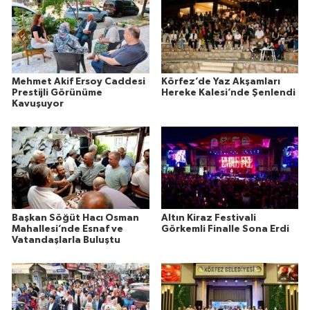
Mehmet Akif Ersoy Caddesi
Körfez’de Yaz Akşamları
Prestijli Görünüme
Hereke Kalesi’nde Şenlendi
Kavuşuyor
Başkan Söğüt Hacı Osman
Altın Kiraz Festivali
Mahallesi’nde Esnaf ve
Görkemli Finalle Sona Erdi
Vatandaşlarla Buluştu