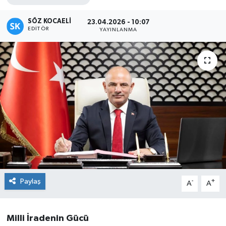
SÖZ KOCAELI
23.04.2026 - 10:07
EDITÖR
YAYINLANMA
Paylaş
-
+
A
A
Milli İradenin Gücü