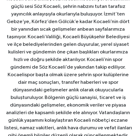
güçlü sesi Söz Kocaeli, şehrin nabzını tutan tarafsız
yayıncılık anlayışıyla okurlarıyla buluşuyor. İzmit’ten
Gebze’ye, Körfez’den Gölcük’e kadar Kocaeli’nin dört
bir yanından sıcak gelişmeler anbean sayfalarımıza
taşınıyor. Kocaeli Valiliği, Kocaeli Büyükşehir Belediyesi
ve ilçe belediyelerinden gelen duyurular, yerel siyaset
kulisleri ve gündemin öne çıkan başlıkları okurlarımıza
hızlı ve doğru şekilde aktarılıyor. Kocaeli’nin spor
gündemi de Söz Kocaeli’de yakından takip ediliyor.
Kocaelispor başta olmak üzere şehrin spor kulüplerine
dair maç sonuçları, transfer haberleri ve spor
dünyasındaki gelişmeler anlık olarak okuyucularla
buluşturuluyor. Bölgenin güçlü sanayisi, ticaret ve iş
dünyasındaki gelişmeler, ekonomik veriler ve piyasa
analizleri de kapsamlı şekilde ele alınıyor. Vatandaşların
günlük yaşamını kolaylaştıran Kocaeli nöbetçi eczane
listesi, namaz vakitleri, anlık hava durumu ve vefat ilanları
gibi önemli bilgiler düzenli olarak güncellenmektedir.