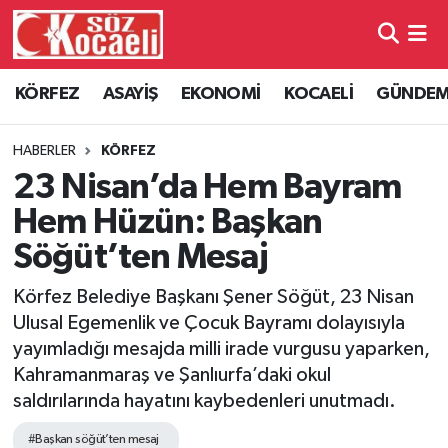
Kocaeli Nöbetçi Eczaneler
KÖRFEZ
ASAYİŞ
EKONOMİ
KOCAELİ
GÜNDE
Kocaeli Hava Durumu
HABERLER
KÖRFEZ
Kocaeli Namaz Vakitleri
23 Nisan’da Hem Bayram
Hem Hüzün: Başkan
Kocaeli Trafik Yoğunluk Haritası
Söğüt’ten Mesaj
Süper Lig Puan Durumu ve Fikstür
Körfez Belediye Başkanı Şener Söğüt, 23 Nisan
Ulusal Egemenlik ve Çocuk Bayramı dolayısıyla
Tüm Manşetler
yayımladığı mesajda milli irade vurgusu yaparken,
Kahramanmaraş ve Şanlıurfa’daki okul
Son Dakika Haberleri
saldırılarında hayatını kaybedenleri unutmadı.
Haber Arşivi
#Başkan söğüt’ten mesaj