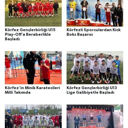
Körfez Gençlerbirliği U15
Körfezli Sporculardan Kick
Play-Off’a Beraberlikle
Boks Başarısı
Başladı
Körfez’in Minik Karatecileri
Körfez Gençlerbirliği U13
Milli Takımda
Lige Galibiyetle Başladı