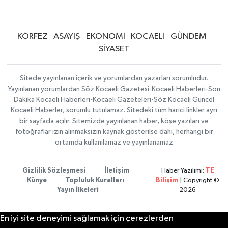
KÖRFEZ
ASAYİŞ
EKONOMİ
KOCAELİ
GÜNDEM
SİYASET
Sitede yayınlanan içerik ve yorumlardan yazarları sorumludur.
Yayınlanan yorumlardan Söz Kocaeli Gazetesi-Kocaeli Haberleri-Son
Dakika Kocaeli Haberleri-Kocaeli Gazeteleri-Söz Kocaeli Güncel
Kocaeli Haberler, sorumlu tutulamaz. Sitedeki tüm harici linkler ayrı
bir sayfada açılır. Sitemizde yayınlanan haber, köşe yazıları ve
fotoğraflar izin alınmaksızın kaynak gösterilse dahi, herhangi bir
ortamda kullanılamaz ve yayınlanamaz
Gizlilik Sözleşmesi
İletişim
Haber Yazılımı:
TE
Künye
Topluluk Kuralları
Bilişim
| Copyright ©
Yayın İlkeleri
2026
En iyi site deneyimi sağlamak için çerezlerden