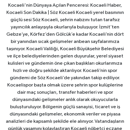
Kocaeli'nin Dünyaya Açılan Penceresi: Kocaeli Haber,
Kocaeli Son Dakika | Söz Kocaeli Kocaeli yerel basınının
güçlü sesi Söz Kocaeli, şehrin nabzını tutan tarafsız
yayıncılık anlayışıyla okurlarıyla buluşuyor. İzmit’ten
Gebze’ye, Körfez’den Gölcük’e kadar Kocaeli’nin dört
bir yanından sıcak gelişmeler anbean sayfalarımıza
taşınıyor. Kocaeli Valiliği, Kocaeli Büyükşehir Belediyesi
ve ilçe belediyelerinden gelen duyurular, yerel siyaset
kulisleri ve gündemin öne çıkan başlıkları okurlarımıza
hızlı ve doğru şekilde aktarılıyor. Kocaeli’nin spor
gündemi de Söz Kocaeli’de yakından takip ediliyor.
Kocaelispor başta olmak üzere şehrin spor kulüplerine
dair maç sonuçları, transfer haberleri ve spor
dünyasındaki gelişmeler anlık olarak okuyucularla
buluşturuluyor. Bölgenin güçlü sanayisi, ticaret ve iş
dünyasındaki gelişmeler, ekonomik veriler ve piyasa
analizleri de kapsamlı şekilde ele alınıyor. Vatandaşların
günlük yaşamını kolaylaştıran Kocaeli nöbetçi eczane