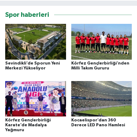
Spor haberleri
Sevindikli’de Sporun Yeni
Körfez Gençlerbirliği’nden
Merkezi Yükseliyor
Milli Takım Gururu
Körfez Gençlerbirliği
Kocaelispor’dan 360
Karate’de Madalya
Derece LED Pano Hamlesi
Yağmuru