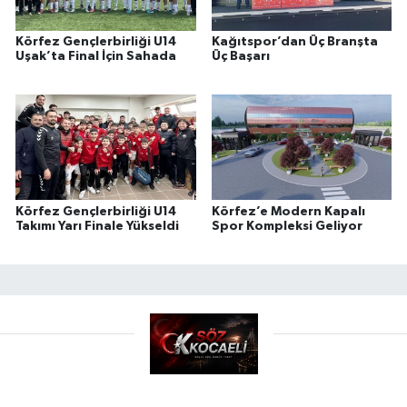
Körfez Gençlerbirliği U14
Kağıtspor’dan Üç Branşta
Uşak’ta Final İçin Sahada
Üç Başarı
Körfez Gençlerbirliği U14
Körfez’e Modern Kapalı
Takımı Yarı Finale Yükseldi
Spor Kompleksi Geliyor