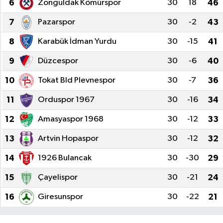
6
Zonguldak Kömürspor
30
18
46
7
Pazarspor
30
-2
43
8
Karabük İdman Yurdu
30
-15
41
9
Düzcespor
30
-6
40
10
Tokat Bld Plevnespor
30
-7
36
11
Orduspor 1967
30
-16
34
12
Amasyaspor 1968
30
-12
33
13
Artvin Hopaspor
30
-12
32
14
1926 Bulancak
30
-30
29
15
Çayelispor
30
-21
24
16
Giresunspor
30
-22
21