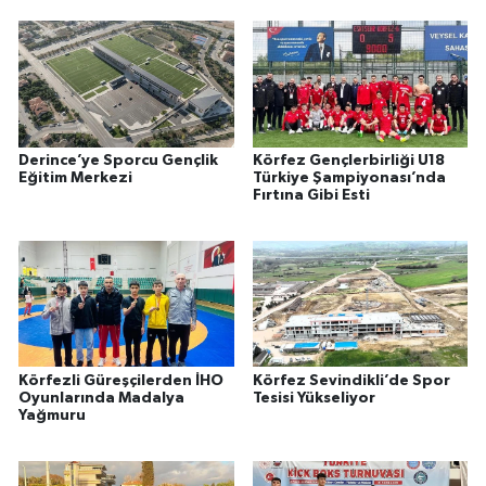
Derince’ye Sporcu Gençlik
Körfez Gençlerbirliği U18
Eğitim Merkezi
Türkiye Şampiyonası’nda
Fırtına Gibi Esti
Körfezli Güreşçilerden İHO
Körfez Sevindikli’de Spor
Oyunlarında Madalya
Tesisi Yükseliyor
Yağmuru