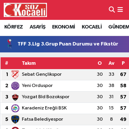
Kocaeli Nöbetçi Eczaneler
KÖRFEZ
ASAYİŞ
EKONOMİ
KOCAELİ
GÜNDE
Kocaeli Hava Durumu
TFF 3.Lig 3.Grup Puan Durumu ve Fikstür
Kocaeli Namaz Vakitleri
#
Takım
O
Av
P
Kocaeli Trafik Yoğunluk Haritası
1
Sebat Gençlikspor
30
33
67
Süper Lig Puan Durumu ve Fikstür
2
Yeni Orduspor
30
38
58
Tüm Manşetler
3
Yozgat Bld Bozokspor
30
31
57
4
Karadeniz Ereğli BSK
30
15
57
Son Dakika Haberleri
5
Fatsa Belediyespor
30
8
49
Haber Arşivi