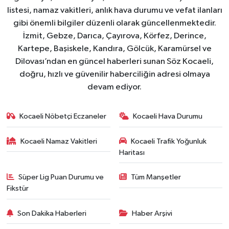
listesi, namaz vakitleri, anlık hava durumu ve vefat ilanları
gibi önemli bilgiler düzenli olarak güncellenmektedir.
İzmit, Gebze, Darıca, Çayırova, Körfez, Derince,
Kartepe, Başiskele, Kandıra, Gölcük, Karamürsel ve
Dilovası’ndan en güncel haberleri sunan Söz Kocaeli,
doğru, hızlı ve güvenilir haberciliğin adresi olmaya
devam ediyor.
Kocaeli Nöbetçi Eczaneler
Kocaeli Hava Durumu
Kocaeli Namaz Vakitleri
Kocaeli Trafik Yoğunluk
Haritası
Süper Lig Puan Durumu ve
Tüm Manşetler
Fikstür
Son Dakika Haberleri
Haber Arşivi