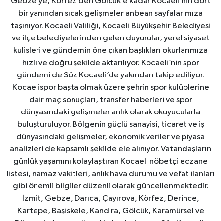
Gebze’ye, Körfez’den Gölcük’e kadar Kocaeli’nin dört
bir yanından sıcak gelişmeler anbean sayfalarımıza
taşınıyor. Kocaeli Valiliği, Kocaeli Büyükşehir Belediyesi
ve ilçe belediyelerinden gelen duyurular, yerel siyaset
kulisleri ve gündemin öne çıkan başlıkları okurlarımıza
hızlı ve doğru şekilde aktarılıyor. Kocaeli’nin spor
gündemi de Söz Kocaeli’de yakından takip ediliyor.
Kocaelispor başta olmak üzere şehrin spor kulüplerine
dair maç sonuçları, transfer haberleri ve spor
dünyasındaki gelişmeler anlık olarak okuyucularla
buluşturuluyor. Bölgenin güçlü sanayisi, ticaret ve iş
dünyasındaki gelişmeler, ekonomik veriler ve piyasa
analizleri de kapsamlı şekilde ele alınıyor. Vatandaşların
günlük yaşamını kolaylaştıran Kocaeli nöbetçi eczane
listesi, namaz vakitleri, anlık hava durumu ve vefat ilanları
gibi önemli bilgiler düzenli olarak güncellenmektedir.
İzmit, Gebze, Darıca, Çayırova, Körfez, Derince,
Kartepe, Başiskele, Kandıra, Gölcük, Karamürsel ve