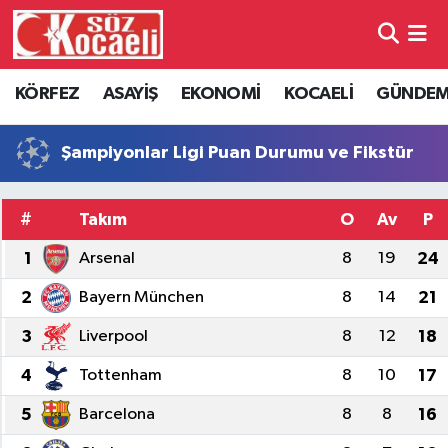
Kocaeli Nöbetçi Eczaneler
KÖRFEZ
ASAYİŞ
EKONOMİ
KOCAELİ
GÜNDE
Kocaeli Hava Durumu
Şampiyonlar Ligi Puan Durumu ve Fikstür
Kocaeli Namaz Vakitleri
#
Takım
O
Av
P
Kocaeli Trafik Yoğunluk Haritası
1
Arsenal
8
19
24
Süper Lig Puan Durumu ve Fikstür
2
Bayern München
8
14
21
Tüm Manşetler
3
Liverpool
8
12
18
4
Tottenham
8
10
17
Son Dakika Haberleri
5
Barcelona
8
8
16
Haber Arşivi