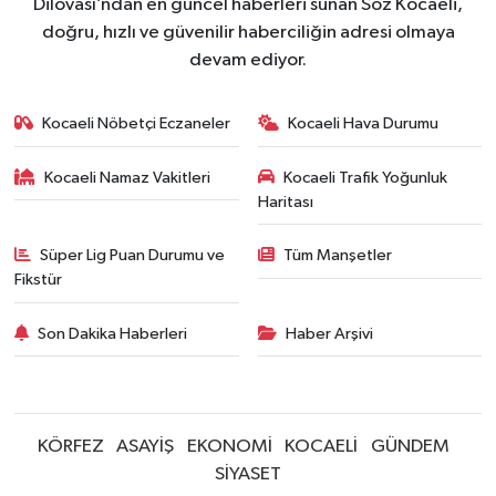
Dilovası’ndan en güncel haberleri sunan Söz Kocaeli,
doğru, hızlı ve güvenilir haberciliğin adresi olmaya
devam ediyor.
Kocaeli Nöbetçi Eczaneler
Kocaeli Hava Durumu
Kocaeli Namaz Vakitleri
Kocaeli Trafik Yoğunluk
Haritası
Süper Lig Puan Durumu ve
Tüm Manşetler
Fikstür
Son Dakika Haberleri
Haber Arşivi
KÖRFEZ
ASAYİŞ
EKONOMİ
KOCAELİ
GÜNDEM
SİYASET