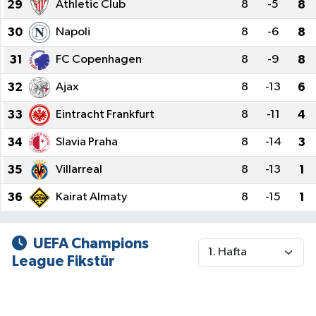
29
Athletic Club
8
-5
8
30
Napoli
8
-6
8
31
FC Copenhagen
8
-9
8
32
Ajax
8
-13
6
33
Eintracht Frankfurt
8
-11
4
34
Slavia Praha
8
-14
3
35
Villarreal
8
-13
1
36
Kairat Almaty
8
-15
1
UEFA Champions
League Fikstür