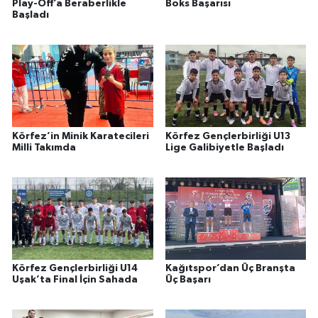
Play-Off’a Beraberlikle
Boks Başarısı
Başladı
Körfez’in Minik Karatecileri
Körfez Gençlerbirliği U13
Milli Takımda
Lige Galibiyetle Başladı
Körfez Gençlerbirliği U14
Kağıtspor’dan Üç Branşta
Uşak’ta Final İçin Sahada
Üç Başarı