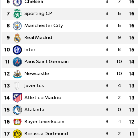
6
Chelsea
8
7
16
7
Sporting CP
8
6
16
8
Manchester City
8
6
16
9
Real Madrid
8
9
15
10
Inter
8
8
15
11
Paris Saint Germain
8
10
14
12
Newcastle
8
10
14
13
Juventus
8
4
13
14
Atletico Madrid
8
2
13
15
Atalanta
8
0
13
16
Bayer Leverkusen
8
-1
12
17
Borussia Dortmund
8
2
11