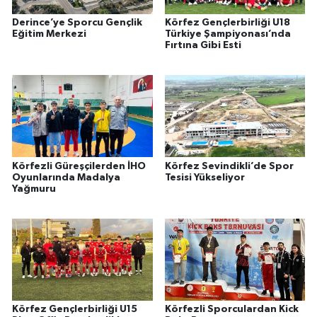
Derince’ye Sporcu Gençlik
Körfez Gençlerbirliği U18
Eğitim Merkezi
Türkiye Şampiyonası’nda
Fırtına Gibi Esti
Körfezli Güreşçilerden İHO
Körfez Sevindikli’de Spor
Oyunlarında Madalya
Tesisi Yükseliyor
Yağmuru
Körfez Gençlerbirliği U15
Körfezli Sporculardan Kick