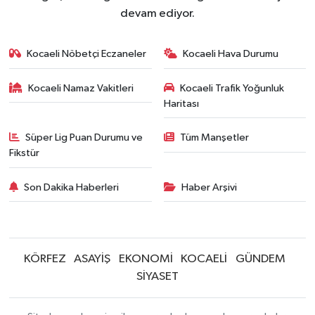
devam ediyor.
Kocaeli Nöbetçi Eczaneler
Kocaeli Hava Durumu
Kocaeli Namaz Vakitleri
Kocaeli Trafik Yoğunluk
Haritası
Süper Lig Puan Durumu ve
Tüm Manşetler
Fikstür
Son Dakika Haberleri
Haber Arşivi
KÖRFEZ
ASAYİŞ
EKONOMİ
KOCAELİ
GÜNDEM
SİYASET