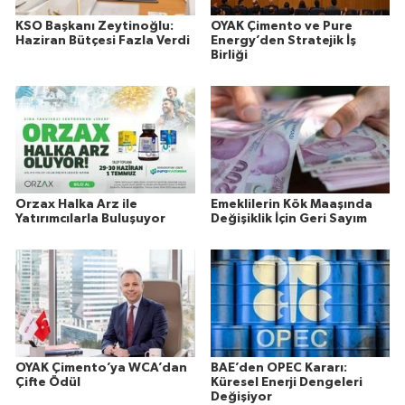
KSO Başkanı Zeytinoğlu:
OYAK Çimento ve Pure
Haziran Bütçesi Fazla Verdi
Energy’den Stratejik İş
Birliği
Orzax Halka Arz ile
Emeklilerin Kök Maaşında
Yatırımcılarla Buluşuyor
Değişiklik İçin Geri Sayım
OYAK Çimento’ya WCA’dan
BAE’den OPEC Kararı:
Çifte Ödül
Küresel Enerji Dengeleri
Değişiyor