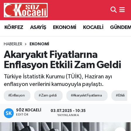
Kocaeli Nöbetçi Eczaneler
KÖRFEZ
ASAYİŞ
EKONOMİ
KOCAELİ
GÜNDE
Kocaeli Hava Durumu
HABERLER
EKONOMİ
Kocaeli Namaz Vakitleri
Akaryakıt Fiyatlarına
Enflasyon Etkili Zam Geldi
Kocaeli Trafik Yoğunluk Haritası
Türkiye İstatistik Kurumu (TÜİK), Haziran ayı
Süper Lig Puan Durumu ve Fikstür
enflasyon verilerini kamuoyuyla paylaştı.
#Enflasyon
#Zam geldi
#Akaryakıt Fiyatlarına
#Etkili
Tüm Manşetler
SÖZ KOCAELI
Son Dakika Haberleri
03.07.2025 - 10:35
EDITÖR
YAYINLANMA
Haber Arşivi