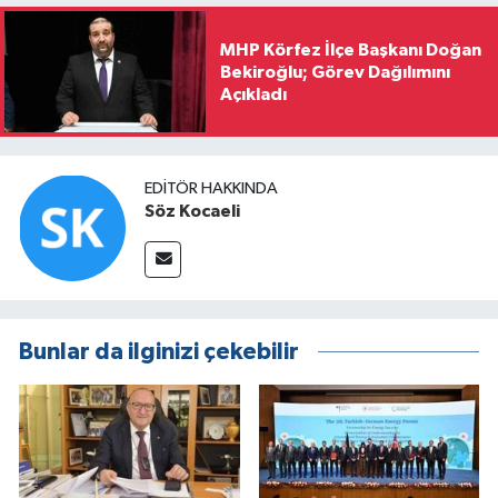
MHP Körfez İlçe Başkanı Doğan
Bekiroğlu; Görev Dağılımını
Açıkladı
EDITÖR HAKKINDA
Söz Kocaeli
Bunlar da ilginizi çekebilir