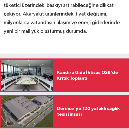
tüketici üzerindeki baskıyı artırabileceğine dikkat
çekiyor.
Akaryakıt
ürünlerindeki fiyat değişimi,
milyonlarca vatandaşın ulaşım ve enerji giderlerinde
yeni bir mali yük oluşturmuş durumda.
Kandıra Gıda İhtisas OSB’de
Kritik Toplantı
Derince'ye 120 yataklı sağlık
tesisi inşası