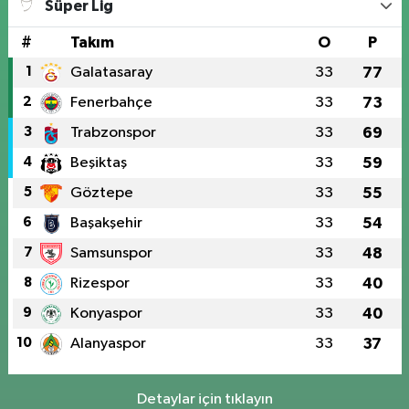
Süper Lig
#
Takım
O
P
1
Galatasaray
33
77
2
Fenerbahçe
33
73
3
Trabzonspor
33
69
4
Beşiktaş
33
59
5
Göztepe
33
55
6
Başakşehir
33
54
7
Samsunspor
33
48
8
Rizespor
33
40
9
Konyaspor
33
40
10
Alanyaspor
33
37
Detaylar için tıklayın