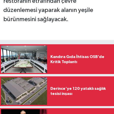
restoranın etrafından çevre
düzenlemesi yaparak alanın yeşile
bürünmesini sağlayacak.
Kandıra Gıda İhtisas OSB’de
Kritik Toplantı
Derince'ye 120 yataklı sağlık
tesisi inşası