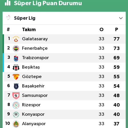
Süper Lig Puan Durumu
Süper Lig
#
Takım
O
P
1
Galatasaray
33
77
2
Fenerbahçe
33
73
3
Trabzonspor
33
69
4
Beşiktaş
33
59
5
Göztepe
33
55
6
Başakşehir
33
54
7
Samsunspor
33
48
8
Rizespor
33
40
9
Konyaspor
33
40
10
Alanyaspor
33
37