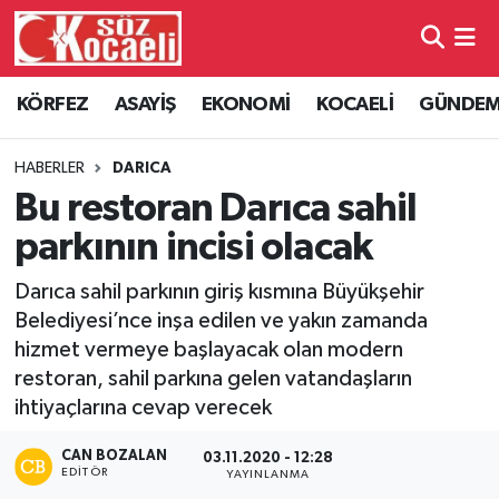
Kocaeli Nöbetçi Eczaneler
KÖRFEZ
ASAYİŞ
EKONOMİ
KOCAELİ
GÜNDE
Kocaeli Hava Durumu
HABERLER
DARICA
Kocaeli Namaz Vakitleri
Bu restoran Darıca sahil
parkının incisi olacak
Kocaeli Trafik Yoğunluk Haritası
Darıca sahil parkının giriş kısmına Büyükşehir
Süper Lig Puan Durumu ve Fikstür
Belediyesi’nce inşa edilen ve yakın zamanda
hizmet vermeye başlayacak olan modern
Tüm Manşetler
restoran, sahil parkına gelen vatandaşların
ihtiyaçlarına cevap verecek
Son Dakika Haberleri
CAN BOZALAN
03.11.2020 - 12:28
EDITÖR
YAYINLANMA
Haber Arşivi