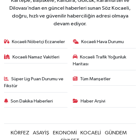
Kartepe, Başiskele, Kandıra, Gölcük, Karamürsel ve
Dilovası’ndan en güncel haberleri sunan Söz Kocaeli,
doğru, hızlı ve güvenilir haberciliğin adresi olmaya
devam ediyor.
Kocaeli Nöbetçi Eczaneler
Kocaeli Hava Durumu
Kocaeli Namaz Vakitleri
Kocaeli Trafik Yoğunluk
Haritası
Süper Lig Puan Durumu ve
Tüm Manşetler
Fikstür
Son Dakika Haberleri
Haber Arşivi
KÖRFEZ
ASAYİŞ
EKONOMİ
KOCAELİ
GÜNDEM