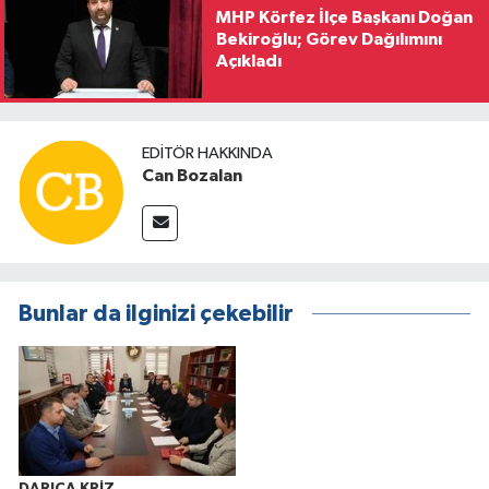
MHP Körfez İlçe Başkanı Doğan
Bekiroğlu; Görev Dağılımını
Açıkladı
EDITÖR HAKKINDA
Can Bozalan
Bunlar da ilginizi çekebilir