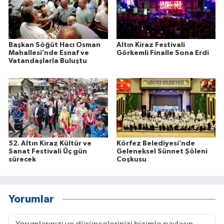
Başkan Söğüt Hacı Osman
Altın Kiraz Festivali
Mahallesi’nde Esnaf ve
Görkemli Finalle Sona Erdi
Vatandaşlarla Buluştu
52. Altın Kiraz Kültür ve
Körfez Belediyesi’nde
Sanat Festivali Üç gün
Geleneksel Sünnet Şöleni
sürecek
Coşkusu
Yorumlar