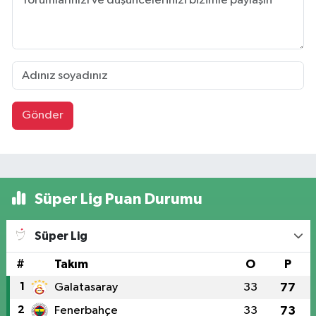
Gönder
Süper Lig Puan Durumu
Süper Lig
#
Takım
O
P
1
Galatasaray
33
77
2
Fenerbahçe
33
73