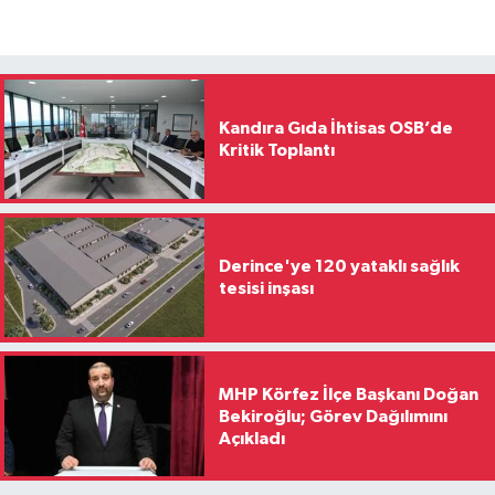
Kandıra Gıda İhtisas OSB’de
Kritik Toplantı
Derince'ye 120 yataklı sağlık
tesisi inşası
MHP Körfez İlçe Başkanı Doğan
Bekiroğlu; Görev Dağılımını
Açıkladı