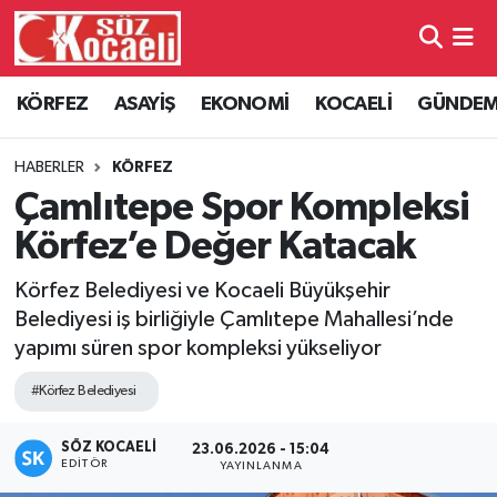
Kocaeli Nöbetçi Eczaneler
KÖRFEZ
ASAYİŞ
EKONOMİ
KOCAELİ
GÜNDE
Kocaeli Hava Durumu
HABERLER
KÖRFEZ
Kocaeli Namaz Vakitleri
Çamlıtepe Spor Kompleksi
Körfez’e Değer Katacak
Kocaeli Trafik Yoğunluk Haritası
Körfez Belediyesi ve Kocaeli Büyükşehir
Süper Lig Puan Durumu ve Fikstür
Belediyesi iş birliğiyle Çamlıtepe Mahallesi’nde
yapımı süren spor kompleksi yükseliyor
Tüm Manşetler
#Körfez Belediyesi
Son Dakika Haberleri
SÖZ KOCAELI
23.06.2026 - 15:04
EDITÖR
YAYINLANMA
Haber Arşivi