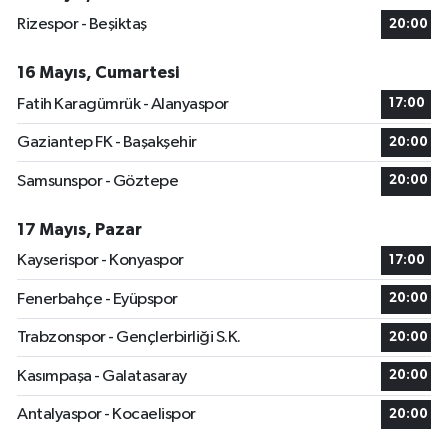
Rizespor - Beşiktaş
20:00
16 Mayıs, Cumartesi
Fatih Karagümrük - Alanyaspor
17:00
Gaziantep FK - Başakşehir
20:00
Samsunspor - Göztepe
20:00
17 Mayıs, Pazar
Kayserispor - Konyaspor
17:00
Fenerbahçe - Eyüpspor
20:00
Trabzonspor - Gençlerbirliği S.K.
20:00
Kasımpaşa - Galatasaray
20:00
Antalyaspor - Kocaelispor
20:00