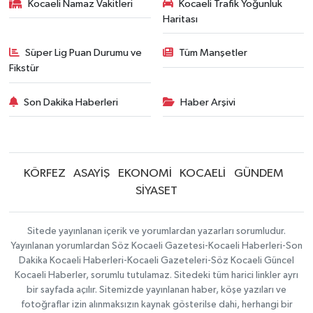
Kocaeli Namaz Vakitleri
Kocaeli Trafik Yoğunluk
Haritası
Süper Lig Puan Durumu ve
Tüm Manşetler
Fikstür
Son Dakika Haberleri
Haber Arşivi
KÖRFEZ
ASAYİŞ
EKONOMİ
KOCAELİ
GÜNDEM
SİYASET
Sitede yayınlanan içerik ve yorumlardan yazarları sorumludur.
Yayınlanan yorumlardan Söz Kocaeli Gazetesi-Kocaeli Haberleri-Son
Dakika Kocaeli Haberleri-Kocaeli Gazeteleri-Söz Kocaeli Güncel
Kocaeli Haberler, sorumlu tutulamaz. Sitedeki tüm harici linkler ayrı
bir sayfada açılır. Sitemizde yayınlanan haber, köşe yazıları ve
fotoğraflar izin alınmaksızın kaynak gösterilse dahi, herhangi bir