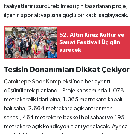
faaliyetlerini sürdürebilmesi için tasarlanan proje,
ilçenin spor altyapısına güçlü bir katkı sağlayacak.
52. Altın Kiraz Kültür ve
Sanat Festivali Üç gün
sürecek
Tesisin Donanımları Dikkat Çekiyor
Çamlıtepe Spor Kompleksi’
nde her ayrıntı
düşünülerek planlandı. Proje kapsamında 1.078
metrekarelik idari bina, 1.365 metrekare kapalı
halı saha, 2.664 metrekare açık antrenman
sahası, 464 metrekare basketbol sahası ve 195
metrekare açık kondisyon alanı yer alacak. Ayrıca