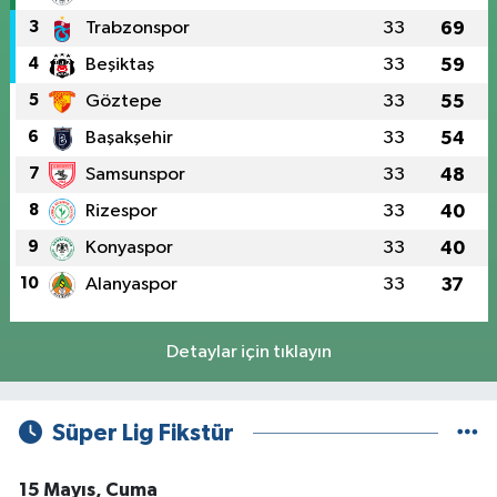
3
Trabzonspor
33
69
4
Beşiktaş
33
59
5
Göztepe
33
55
6
Başakşehir
33
54
7
Samsunspor
33
48
8
Rizespor
33
40
9
Konyaspor
33
40
10
Alanyaspor
33
37
Detaylar için tıklayın
Süper Lig Fikstür
15 Mayıs, Cuma