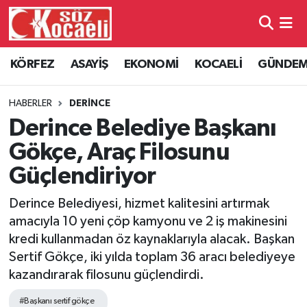
Kocaeli Nöbetçi Eczaneler
KÖRFEZ
ASAYİŞ
EKONOMİ
KOCAELİ
GÜNDE
Kocaeli Hava Durumu
HABERLER
DERİNCE
Kocaeli Namaz Vakitleri
Derince Belediye Başkanı
Gökçe, Araç Filosunu
Kocaeli Trafik Yoğunluk Haritası
Güçlendiriyor
Süper Lig Puan Durumu ve Fikstür
Derince Belediyesi, hizmet kalitesini artırmak
amacıyla 10 yeni çöp kamyonu ve 2 iş makinesini
Tüm Manşetler
kredi kullanmadan öz kaynaklarıyla alacak. Başkan
Sertif Gökçe, iki yılda toplam 36 aracı belediyeye
Son Dakika Haberleri
kazandırarak filosunu güçlendirdi.
Haber Arşivi
#Başkanı sertif gökçe