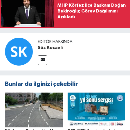
MHP Körfez İlçe Başkanı Doğan
Bekiroğlu; Görev Dağılımını
Açıkladı
EDITÖR HAKKINDA
Söz Kocaeli
Bunlar da ilginizi çekebilir