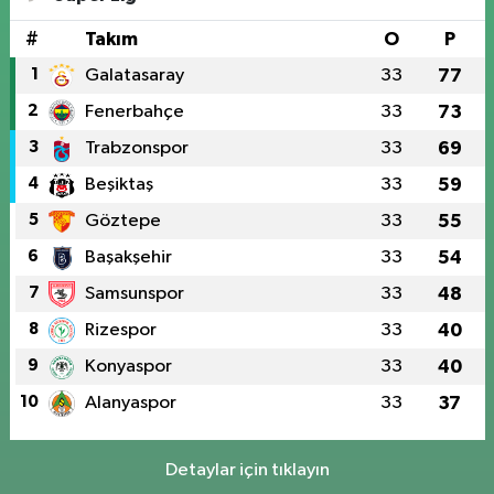
#
Takım
O
P
1
Galatasaray
33
77
2
Fenerbahçe
33
73
3
Trabzonspor
33
69
4
Beşiktaş
33
59
5
Göztepe
33
55
6
Başakşehir
33
54
7
Samsunspor
33
48
8
Rizespor
33
40
9
Konyaspor
33
40
10
Alanyaspor
33
37
Detaylar için tıklayın