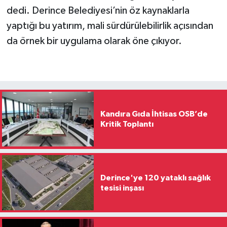
dedi. Derince Belediyesi’nin öz kaynaklarla
yaptığı bu yatırım, mali sürdürülebilirlik açısından
da örnek bir uygulama olarak öne çıkıyor.
Kandıra Gıda İhtisas OSB’de
Kritik Toplantı
Derince'ye 120 yataklı sağlık
tesisi inşası