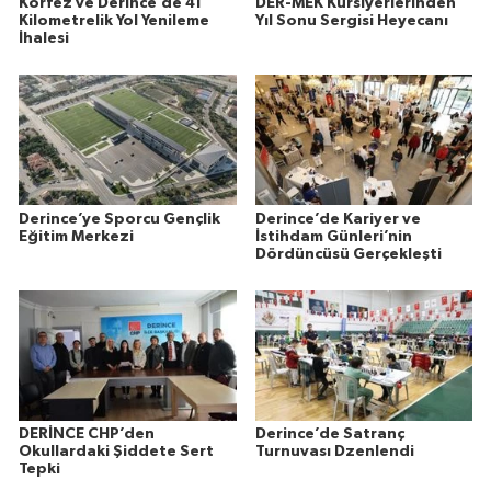
Körfez ve Derince’de 41
DER-MEK Kursiyerlerinden
Kilometrelik Yol Yenileme
Yıl Sonu Sergisi Heyecanı
İhalesi
Derince’ye Sporcu Gençlik
Derince’de Kariyer ve
Eğitim Merkezi
İstihdam Günleri’nin
Dördüncüsü Gerçekleşti
DERİNCE CHP’den
Derince’de Satranç
Okullardaki Şiddete Sert
Turnuvası Dzenlendi
Tepki