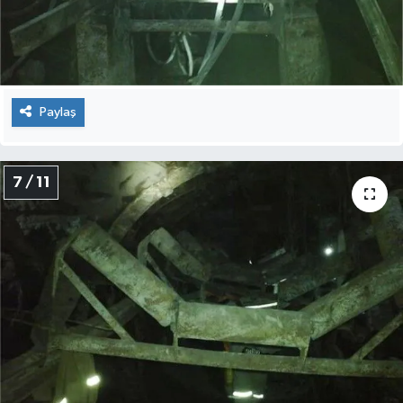
Paylaş
7 / 11