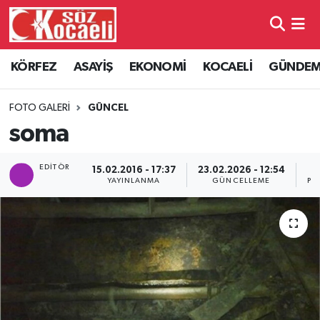
Kocaeli Nöbetçi Eczaneler
KÖRFEZ
ASAYİŞ
EKONOMİ
KOCAELİ
GÜNDE
Kocaeli Hava Durumu
FOTO GALERI
GÜNCEL
Kocaeli Namaz Vakitleri
soma
Kocaeli Trafik Yoğunluk Haritası
EDITÖR
15.02.2016 - 17:37
23.02.2026 - 12:54
YAYINLANMA
GÜNCELLEME
PA
Süper Lig Puan Durumu ve Fikstür
Tüm Manşetler
Son Dakika Haberleri
Haber Arşivi