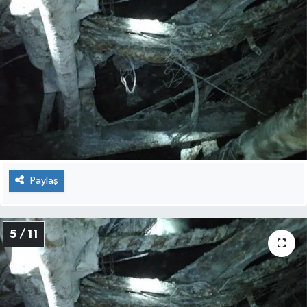
Paylaş
5 / 11