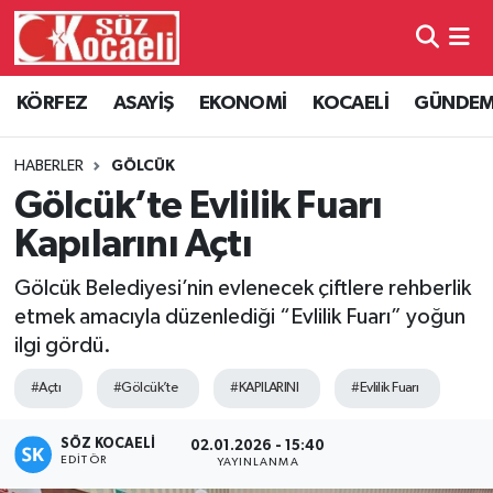
Kocaeli Nöbetçi Eczaneler
KÖRFEZ
ASAYİŞ
EKONOMİ
KOCAELİ
GÜNDE
Kocaeli Hava Durumu
HABERLER
GÖLCÜK
Kocaeli Namaz Vakitleri
Gölcük’te Evlilik Fuarı
Kapılarını Açtı
Kocaeli Trafik Yoğunluk Haritası
Gölcük Belediyesi’nin evlenecek çiftlere rehberlik
Süper Lig Puan Durumu ve Fikstür
etmek amacıyla düzenlediği “Evlilik Fuarı” yoğun
ilgi gördü.
Tüm Manşetler
#Açtı
#Gölcük’te
#KAPILARINI
#Evlilik Fuarı
Son Dakika Haberleri
SÖZ KOCAELI
02.01.2026 - 15:40
EDITÖR
YAYINLANMA
Haber Arşivi