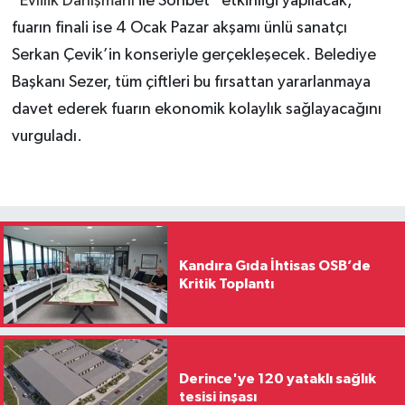
“
Evlilik Danışmanı
ile Sohbet” etkinliği yapılacak,
fuarın finali ise 4 Ocak Pazar akşamı ünlü sanatçı
Serkan Çevik’in konseriyle gerçekleşecek. Belediye
Başkanı Sezer, tüm çiftleri bu fırsattan yararlanmaya
davet ederek fuarın ekonomik kolaylık sağlayacağını
vurguladı.
Kandıra Gıda İhtisas OSB’de
Kritik Toplantı
Derince'ye 120 yataklı sağlık
tesisi inşası