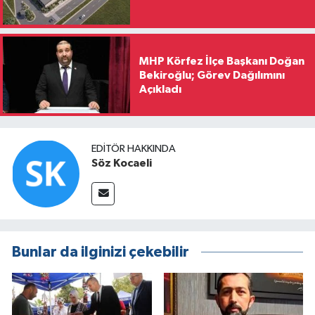
MHP Körfez İlçe Başkanı Doğan
Bekiroğlu; Görev Dağılımını
Açıkladı
EDITÖR HAKKINDA
Söz Kocaeli
Bunlar da ilginizi çekebilir