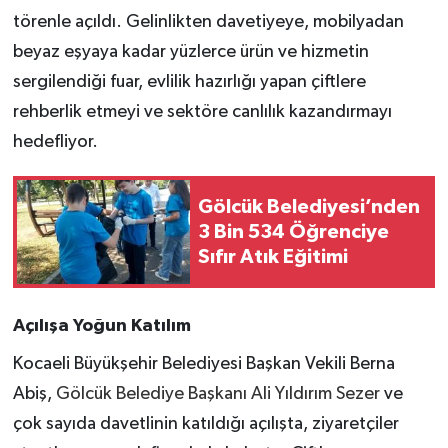
törenle açıldı. Gelinlikten davetiyeye, mobilyadan
beyaz eşyaya kadar yüzlerce ürün ve hizmetin
sergilendiği fuar, evlilik hazırlığı yapan çiftlere
rehberlik etmeyi ve sektöre canlılık kazandırmayı
hedefliyor.
Gölcük Belediyesi’nden
3 Bin 534 Öğrenciye
Sıfır Atık Eğitimi
Açılışa Yoğun Katılım
Kocaeli Büyükşehir Belediyesi Başkan Vekili Berna
Abiş,
Gölcük Belediye Başkanı Ali Yıldırım Sezer
ve
çok sayıda davetlinin katıldığı açılışta, ziyaretçiler