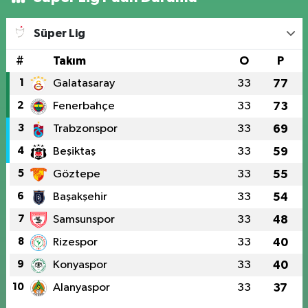
Süper Lig
#
Takım
O
P
1
Galatasaray
33
77
2
Fenerbahçe
33
73
3
Trabzonspor
33
69
4
Beşiktaş
33
59
5
Göztepe
33
55
6
Başakşehir
33
54
7
Samsunspor
33
48
8
Rizespor
33
40
9
Konyaspor
33
40
10
Alanyaspor
33
37