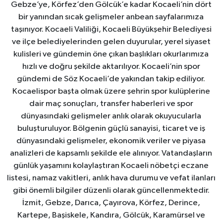
Gebze’ye, Körfez’den Gölcük’e kadar Kocaeli’nin dört
bir yanından sıcak gelişmeler anbean sayfalarımıza
taşınıyor. Kocaeli Valiliği, Kocaeli Büyükşehir Belediyesi
ve ilçe belediyelerinden gelen duyurular, yerel siyaset
kulisleri ve gündemin öne çıkan başlıkları okurlarımıza
hızlı ve doğru şekilde aktarılıyor. Kocaeli’nin spor
gündemi de Söz Kocaeli’de yakından takip ediliyor.
Kocaelispor başta olmak üzere şehrin spor kulüplerine
dair maç sonuçları, transfer haberleri ve spor
dünyasındaki gelişmeler anlık olarak okuyucularla
buluşturuluyor. Bölgenin güçlü sanayisi, ticaret ve iş
dünyasındaki gelişmeler, ekonomik veriler ve piyasa
analizleri de kapsamlı şekilde ele alınıyor. Vatandaşların
günlük yaşamını kolaylaştıran Kocaeli nöbetçi eczane
listesi, namaz vakitleri, anlık hava durumu ve vefat ilanları
gibi önemli bilgiler düzenli olarak güncellenmektedir.
İzmit, Gebze, Darıca, Çayırova, Körfez, Derince,
Kartepe, Başiskele, Kandıra, Gölcük, Karamürsel ve