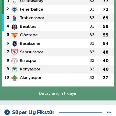
1
Galatasaray
33
77
2
Fenerbahçe
33
73
3
Trabzonspor
33
69
4
Beşiktaş
33
59
5
Göztepe
33
55
6
Başakşehir
33
54
7
Samsunspor
33
48
8
Rizespor
33
40
9
Konyaspor
33
40
10
Alanyaspor
33
37
Detaylar için tıklayın
Süper Lig Fikstür