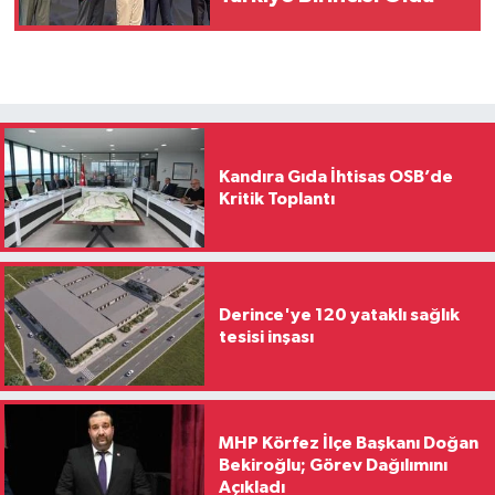
Kandıra Gıda İhtisas OSB’de
Kritik Toplantı
Derince'ye 120 yataklı sağlık
tesisi inşası
MHP Körfez İlçe Başkanı Doğan
Bekiroğlu; Görev Dağılımını
Açıkladı