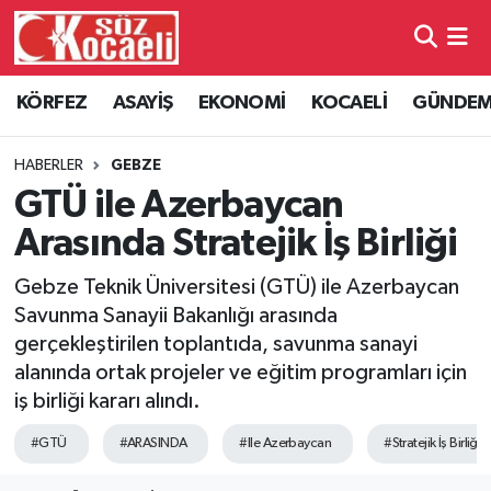
Kocaeli Nöbetçi Eczaneler
KÖRFEZ
ASAYİŞ
EKONOMİ
KOCAELİ
GÜNDE
Kocaeli Hava Durumu
HABERLER
GEBZE
Kocaeli Namaz Vakitleri
GTÜ ile Azerbaycan
Arasında Stratejik İş Birliği
Kocaeli Trafik Yoğunluk Haritası
Gebze Teknik Üniversitesi (GTÜ) ile Azerbaycan
Süper Lig Puan Durumu ve Fikstür
Savunma Sanayii Bakanlığı arasında
gerçekleştirilen toplantıda, savunma sanayi
Tüm Manşetler
alanında ortak projeler ve eğitim programları için
iş birliği kararı alındı.
Son Dakika Haberleri
#GTÜ
#ARASINDA
#Ile Azerbaycan
#Stratejik İş Birliği
Haber Arşivi