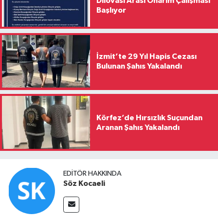
Dilovası Arası Onarım Çalışması
Başlıyor
İzmit’te 29 Yıl Hapis Cezası
Bulunan Şahıs Yakalandı
Körfez’de Hırsızlık Suçundan
Aranan Şahıs Yakalandı
EDITÖR HAKKINDA
Söz Kocaeli