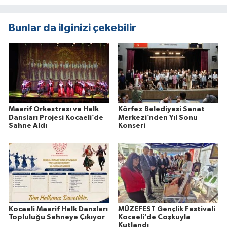
Bunlar da ilginizi çekebilir
Maarif Orkestrası ve Halk
Körfez Belediyesi Sanat
Dansları Projesi Kocaeli’de
Merkezi’nden Yıl Sonu
Sahne Aldı
Konseri
Kocaeli Maarif Halk Dansları
MÜZEFEST Gençlik Festivali
Topluluğu Sahneye Çıkıyor
Kocaeli’de Coşkuyla
Kutlandı