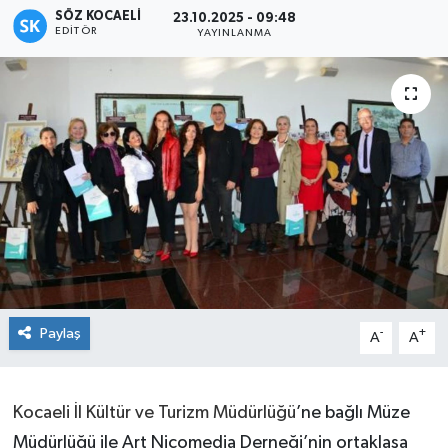
SÖZ KOCAELI
23.10.2025 - 09:48
EDITÖR
YAYINLANMA
Paylaş
-
+
A
A
Kocaeli İl Kültür ve Turizm Müdürlüğü
’ne bağlı Müze
Müdürlüğü ile Art Nicomedia Derneği’nin ortaklaşa