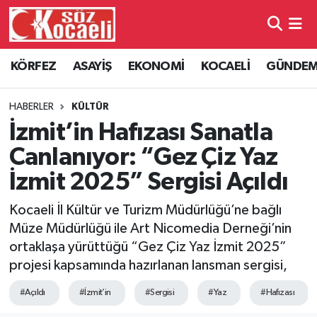
Kocaeli Nöbetçi Eczaneler
KÖRFEZ
ASAYİŞ
EKONOMİ
KOCAELİ
GÜNDE
Kocaeli Hava Durumu
HABERLER
KÜLTÜR
Kocaeli Namaz Vakitleri
İzmit’in Hafızası Sanatla
Canlanıyor: “Gez Çiz Yaz
Kocaeli Trafik Yoğunluk Haritası
İzmit 2025” Sergisi Açıldı
Süper Lig Puan Durumu ve Fikstür
Kocaeli İl Kültür ve Turizm Müdürlüğü’ne bağlı
Müze Müdürlüğü ile Art Nicomedia Derneği’nin
Tüm Manşetler
ortaklaşa yürüttüğü “Gez Çiz Yaz İzmit 2025”
projesi kapsamında hazırlanan lansman sergisi,
Son Dakika Haberleri
#Açıldı
#İzmit’in
#Sergisi
#Yaz
#Hafızası
Haber Arşivi