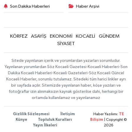
Son Dakika Haberleri
Haber Arşivi
KÖRFEZ
ASAYİŞ
EKONOMİ
KOCAELİ
GÜNDEM
SİYASET
Sitede yayınlanan içerik ve yorumlardan yazarları sorumludur.
Yayınlanan yorumlardan Söz Kocaeli Gazetesi-Kocaeli Haberleri-Son
Dakika Kocaeli Haberleri-Kocaeli Gazeteleri-Söz Kocaeli Güncel
Kocaeli Haberler, sorumlu tutulamaz. Sitedeki tüm harici linkler ayrı
bir sayfada açılır. Sitemizde yayınlanan haber, köşe yazıları ve
fotoğraflar izin alınmaksızın kaynak gösterilse dahi, herhangi bir
ortamda kullanılamaz ve yayınlanamaz
Gizlilik Sözleşmesi
İletişim
Haber Yazılımı:
TE
Künye
Topluluk Kuralları
Bilişim
| Copyright ©
Yayın İlkeleri
2026