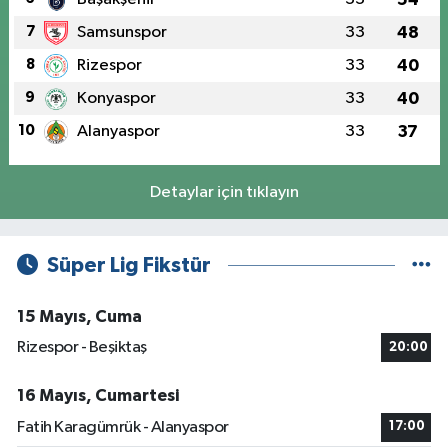
7
Samsunspor
33
48
8
Rizespor
33
40
9
Konyaspor
33
40
10
Alanyaspor
33
37
Detaylar için tıklayın
Süper Lig Fikstür
15 Mayıs, Cuma
Rizespor - Beşiktaş
20:00
16 Mayıs, Cumartesi
Fatih Karagümrük - Alanyaspor
17:00