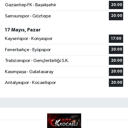
Gaziantep FK - Başakşehir
20:00
Samsunspor - Göztepe
20:00
17 Mayıs, Pazar
Kayserispor - Konyaspor
17:00
Fenerbahçe - Eyüpspor
20:00
Trabzonspor - Gençlerbirliği S.K.
20:00
Kasımpaşa - Galatasaray
20:00
Antalyaspor - Kocaelispor
20:00