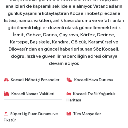
analizleri de kapsamlı şekilde ele alınıyor. Vatandaşların
günlük yaşamını kolaylaştıran Kocaeli nöbetçi eczane
listesi, namaz vakitleri, anlık hava durumu ve vefat ilanları
gibi önemli bilgiler düzenli olarak güncellenmektedir.
İzmit, Gebze, Darıca, Çayırova, Körfez, Derince,
Kartepe, Başiskele, Kandıra, Gölcük, Karamürsel ve
Dilovası’ndan en güncel haberleri sunan Söz Kocaeli,
doğru, hızlı ve güvenilir haberciliğin adresi olmaya
devam ediyor.
Kocaeli Nöbetçi Eczaneler
Kocaeli Hava Durumu
Kocaeli Namaz Vakitleri
Kocaeli Trafik Yoğunluk
Haritası
Süper Lig Puan Durumu ve
Tüm Manşetler
Fikstür