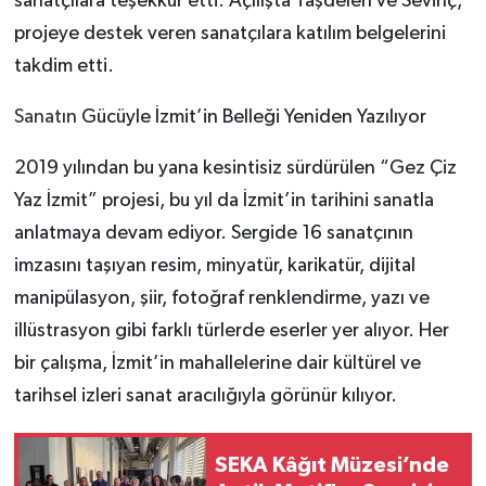
sanatçılara teşekkür etti. Açılışta Taşdelen ve Sevinç,
projeye destek veren sanatçılara katılım belgelerini
takdim etti.
Sanatın
Gücüyle İzmit’in Belleği Yeniden Yazılıyor
2019 yılından bu yana kesintisiz sürdürülen “Gez Çiz
Yaz İzmit” projesi, bu yıl da İzmit’in tarihini sanatla
anlatmaya devam ediyor. Sergide 16 sanatçının
imzasını taşıyan resim, minyatür, karikatür, dijital
manipülasyon, şiir, fotoğraf renklendirme, yazı ve
illüstrasyon gibi farklı türlerde eserler yer alıyor. Her
bir çalışma, İzmit’in mahallelerine dair kültürel ve
tarihsel izleri sanat aracılığıyla görünür kılıyor.
SEKA Kâğıt Müzesi’nde