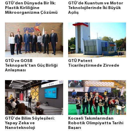
GTÜ’den Dünyada Bir İlk:
GTÜ’de Kuantum ve Motor
Plastik Kirliliğine
Teknolojilerinde İki Büyük
Mikroorganizma Çözümü
Açılış
GTÜ ve GOSB
GTÜ Patent
Teknopark’tan Güç Birliği
Ticarileştirmede Zirvede
Anlaşması
GTÜ’de Bilim Söyleşileri:
Kocaeli Takımlarından
Yapay Zeka ve
Robotik Olimpiyatta Tarihi
Nanoteknoloji
Başarı