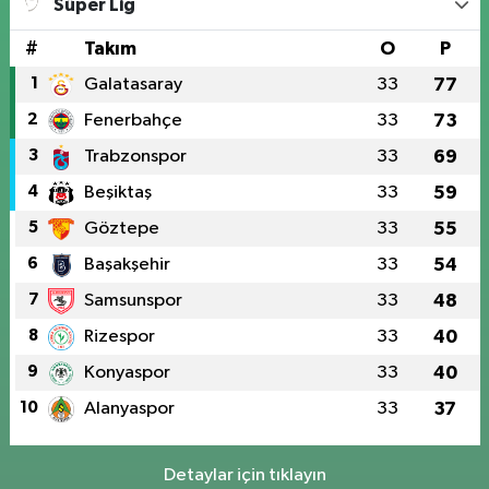
Süper Lig
#
Takım
O
P
1
Galatasaray
33
77
2
Fenerbahçe
33
73
3
Trabzonspor
33
69
4
Beşiktaş
33
59
5
Göztepe
33
55
6
Başakşehir
33
54
7
Samsunspor
33
48
8
Rizespor
33
40
9
Konyaspor
33
40
10
Alanyaspor
33
37
Detaylar için tıklayın