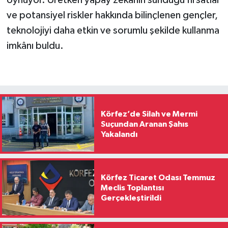
ve potansiyel riskler hakkında bilinçlenen gençler,
teknolojiyi daha etkin ve sorumlu şekilde kullanma
imkânı buldu.
Körfez’de Silah ve Mermi
Suçundan Aranan Şahıs
Yakalandı
Körfez Ticaret Odası Temmuz
Meclis Toplantısı
Gerçekleştirildi