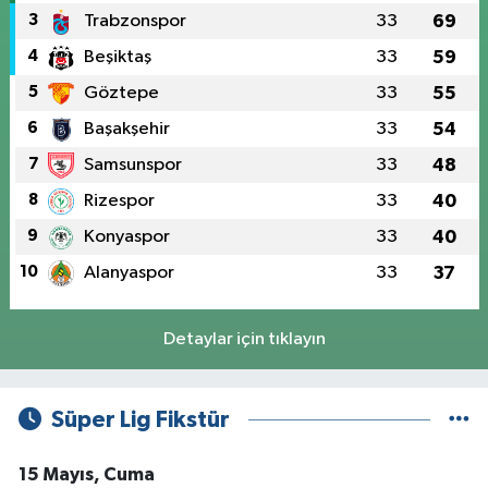
3
Trabzonspor
33
69
4
Beşiktaş
33
59
5
Göztepe
33
55
6
Başakşehir
33
54
7
Samsunspor
33
48
8
Rizespor
33
40
9
Konyaspor
33
40
10
Alanyaspor
33
37
Detaylar için tıklayın
Süper Lig Fikstür
15 Mayıs, Cuma