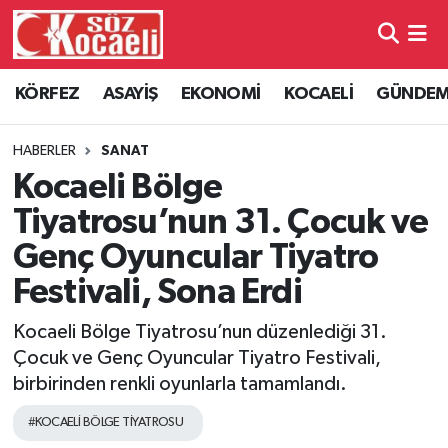
Kocaeli Nöbetçi Eczaneler
KÖRFEZ
ASAYİŞ
EKONOMİ
KOCAELİ
GÜNDE
Kocaeli Hava Durumu
HABERLER
SANAT
Kocaeli Namaz Vakitleri
Kocaeli Bölge
Tiyatrosu’nun 31. Çocuk ve
Kocaeli Trafik Yoğunluk Haritası
Genç Oyuncular Tiyatro
Süper Lig Puan Durumu ve Fikstür
Festivali, Sona Erdi
Kocaeli Bölge Tiyatrosu’nun düzenlediği 31.
Tüm Manşetler
Çocuk ve Genç Oyuncular Tiyatro Festivali,
Son Dakika Haberleri
birbirinden renkli oyunlarla tamamlandı.
#KOCAELİ BÖLGE TİYATROSU
Haber Arşivi