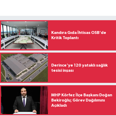
Kandıra Gıda İhtisas OSB’de
Kritik Toplantı
Derince'ye 120 yataklı sağlık
tesisi inşası
MHP Körfez İlçe Başkanı Doğan
Bekiroğlu; Görev Dağılımını
Açıkladı