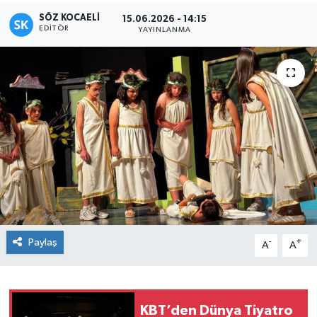
SÖZ KOCAELI
15.06.2026 - 14:15
EDITÖR
YAYINLANMA
Paylaş
-
+
A
A
KBT’den Dünya Tiyatro