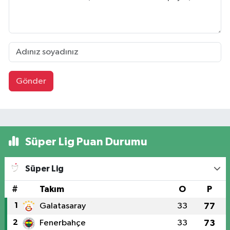
Gönder
Süper Lig Puan Durumu
Süper Lig
#
Takım
O
P
1
Galatasaray
33
77
2
Fenerbahçe
33
73