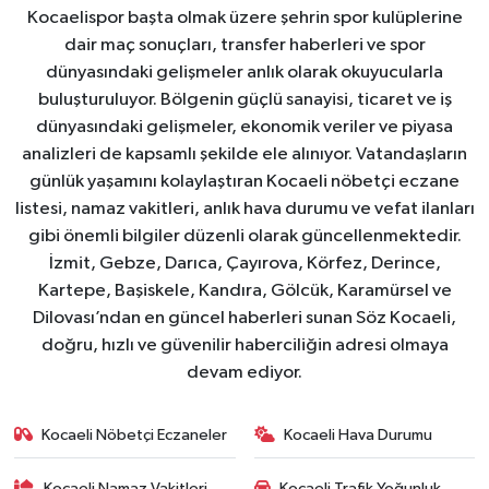
Kocaelispor başta olmak üzere şehrin spor kulüplerine
dair maç sonuçları, transfer haberleri ve spor
dünyasındaki gelişmeler anlık olarak okuyucularla
buluşturuluyor. Bölgenin güçlü sanayisi, ticaret ve iş
dünyasındaki gelişmeler, ekonomik veriler ve piyasa
analizleri de kapsamlı şekilde ele alınıyor. Vatandaşların
günlük yaşamını kolaylaştıran Kocaeli nöbetçi eczane
listesi, namaz vakitleri, anlık hava durumu ve vefat ilanları
gibi önemli bilgiler düzenli olarak güncellenmektedir.
İzmit, Gebze, Darıca, Çayırova, Körfez, Derince,
Kartepe, Başiskele, Kandıra, Gölcük, Karamürsel ve
Dilovası’ndan en güncel haberleri sunan Söz Kocaeli,
doğru, hızlı ve güvenilir haberciliğin adresi olmaya
devam ediyor.
Kocaeli Nöbetçi Eczaneler
Kocaeli Hava Durumu
Kocaeli Namaz Vakitleri
Kocaeli Trafik Yoğunluk