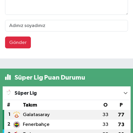
Gönder
Süper Lig Puan Durumu
Süper Lig
#
Takım
O
P
1
Galatasaray
33
77
2
Fenerbahçe
33
73