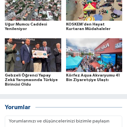
Uğur Mumcu Caddesi
KOSKEM’den Hayat
Yenileniyor
Kurtaran Müdahaleler
Gebzeli Öğrenci Yapay
Körfez Aqua Akvaryumu 41
Zekâ Yarışmasında Türkiye
Bin Ziyaretçiye Ulaştı
Birincisi Oldu
Yorumlar