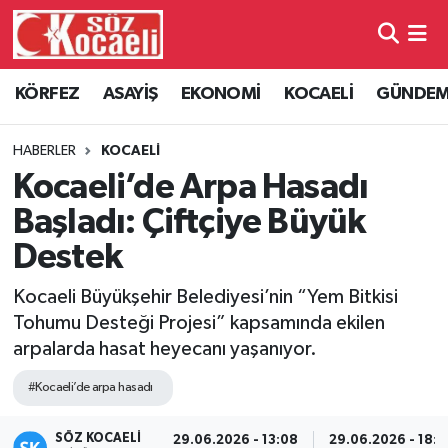
Kocaeli Nöbetçi Eczaneler
KÖRFEZ
ASAYİŞ
EKONOMİ
KOCAELİ
GÜNDE
Kocaeli Hava Durumu
HABERLER
KOCAELİ
Kocaeli Namaz Vakitleri
Kocaeli’de Arpa Hasadı
Başladı: Çiftçiye Büyük
Kocaeli Trafik Yoğunluk Haritası
Destek
Süper Lig Puan Durumu ve Fikstür
Kocaeli Büyükşehir Belediyesi’nin “Yem Bitkisi
Tohumu Desteği Projesi” kapsamında ekilen
Tüm Manşetler
arpalarda hasat heyecanı yaşanıyor.
Son Dakika Haberleri
#Kocaeli’de arpa hasadı
Haber Arşivi
SÖZ KOCAELI
29.06.2026 - 13:08
29.06.2026 - 18:1