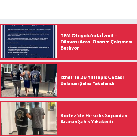
TEM Otoyolu’nda İzmit –
Dilovası Arası Onarım Çalışması
Başlıyor
İzmit’te 29 Yıl Hapis Cezası
Bulunan Şahıs Yakalandı
Körfez’de Hırsızlık Suçundan
Aranan Şahıs Yakalandı