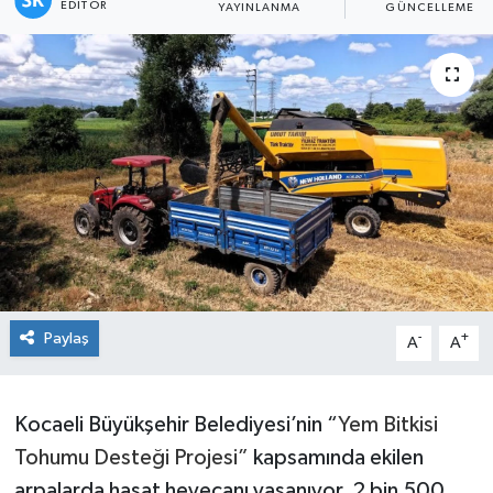
EDITÖR
YAYINLANMA
GÜNCELLEME
Paylaş
-
+
A
A
Kocaeli Büyükşehir Belediyesi’nin “
Yem Bitkisi
Tohumu Desteği Projesi”
kapsamında ekilen
arpalarda hasat heyecanı yaşanıyor. 2 bin 500