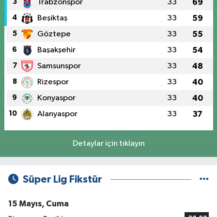
3
Trabzonspor
33
69
4
Beşiktaş
33
59
5
Göztepe
33
55
6
Başakşehir
33
54
7
Samsunspor
33
48
8
Rizespor
33
40
9
Konyaspor
33
40
10
Alanyaspor
33
37
Detaylar için tıklayın
Süper Lig Fikstür
15 Mayıs, Cuma