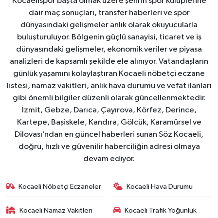
Kocaelispor başta olmak üzere şehrin spor kulüplerine
dair maç sonuçları, transfer haberleri ve spor
dünyasındaki gelişmeler anlık olarak okuyucularla
buluşturuluyor. Bölgenin güçlü sanayisi, ticaret ve iş
dünyasındaki gelişmeler, ekonomik veriler ve piyasa
analizleri de kapsamlı şekilde ele alınıyor. Vatandaşların
günlük yaşamını kolaylaştıran Kocaeli nöbetçi eczane
listesi, namaz vakitleri, anlık hava durumu ve vefat ilanları
gibi önemli bilgiler düzenli olarak güncellenmektedir.
İzmit, Gebze, Darıca, Çayırova, Körfez, Derince,
Kartepe, Başiskele, Kandıra, Gölcük, Karamürsel ve
Dilovası’ndan en güncel haberleri sunan Söz Kocaeli,
doğru, hızlı ve güvenilir haberciliğin adresi olmaya
devam ediyor.
Kocaeli Nöbetçi Eczaneler
Kocaeli Hava Durumu
Kocaeli Namaz Vakitleri
Kocaeli Trafik Yoğunluk