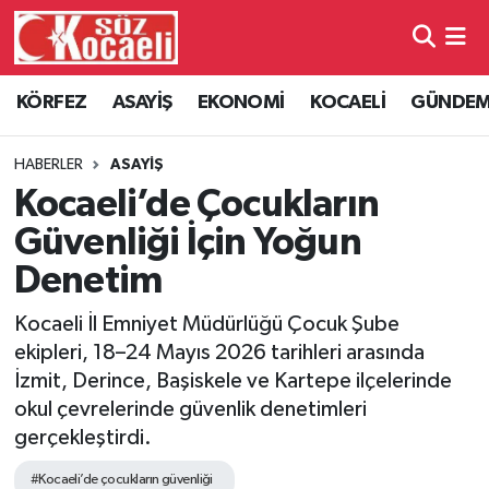
Kocaeli Nöbetçi Eczaneler
KÖRFEZ
ASAYİŞ
EKONOMİ
KOCAELİ
GÜNDE
Kocaeli Hava Durumu
HABERLER
ASAYİŞ
Kocaeli Namaz Vakitleri
Kocaeli’de Çocukların
Güvenliği İçin Yoğun
Kocaeli Trafik Yoğunluk Haritası
Denetim
Süper Lig Puan Durumu ve Fikstür
Kocaeli İl Emniyet Müdürlüğü Çocuk Şube
ekipleri, 18–24 Mayıs 2026 tarihleri arasında
Tüm Manşetler
İzmit, Derince, Başiskele ve Kartepe ilçelerinde
okul çevrelerinde güvenlik denetimleri
Son Dakika Haberleri
gerçekleştirdi.
Haber Arşivi
#Kocaeli’de çocukların güvenliği