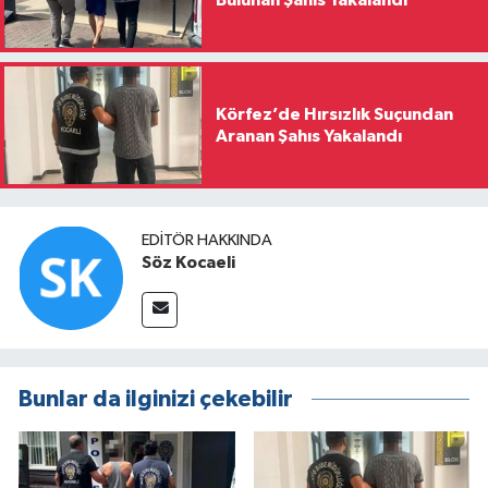
Körfez’de Hırsızlık Suçundan
Aranan Şahıs Yakalandı
EDITÖR HAKKINDA
Söz Kocaeli
Bunlar da ilginizi çekebilir