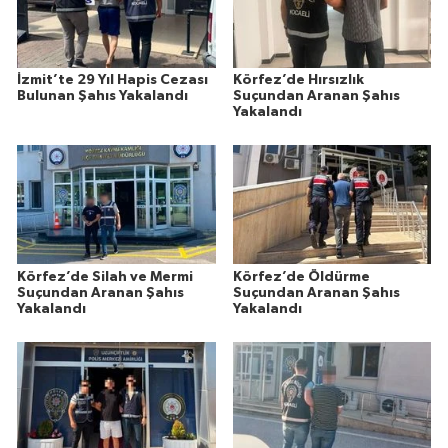
İzmit’te 29 Yıl Hapis Cezası
Körfez’de Hırsızlık
Bulunan Şahıs Yakalandı
Suçundan Aranan Şahıs
Yakalandı
Körfez’de Silah ve Mermi
Körfez’de Öldürme
Suçundan Aranan Şahıs
Suçundan Aranan Şahıs
Yakalandı
Yakalandı