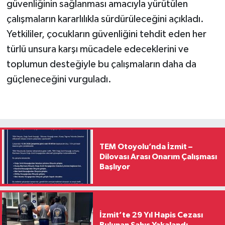
güvenliğinin sağlanması amacıyla yürütülen
çalışmaların kararlılıkla sürdürüleceğini açıkladı.
Yetkililer, çocukların güvenliğini tehdit eden her
türlü unsura karşı mücadele edeceklerini ve
toplumun desteğiyle bu çalışmaların daha da
güçleneceğini vurguladı.
TEM Otoyolu’nda İzmit –
Dilovası Arası Onarım Çalışması
Başlıyor
İzmit’te 29 Yıl Hapis Cezası
Bulunan Şahıs Yakalandı