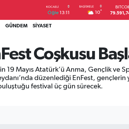
DOLA
°
10
Öğle
13:11
45,4362
EUR
53,3869
İ
GÜNDEM
SİYASET
STERL
61,6038
G.ALT
nFest Coşkusu Başl
6862,09
BİST1
14.598
BITCO
nin 19 Mayıs Atatürk’ü Anma, Gençlik ve S
79.591,7
eydanı’nda düzenlediği EnFest, gençlerin y
buluştuğu festival üç gün sürecek.