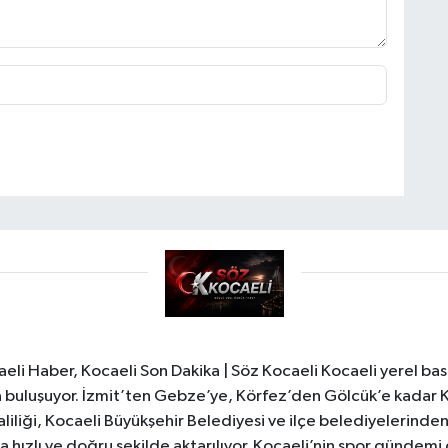
li Haber, Kocaeli Son Dakika | Söz Kocaeli Kocaeli yerel bası
ıyla buluşuyor. İzmit’ten Gebze’ye, Körfez’den Gölcük’e kadar 
liliği, Kocaeli Büyükşehir Belediyesi ve ilçe belediyelerinden 
 hızlı ve doğru şekilde aktarılıyor. Kocaeli’nin spor gündemi