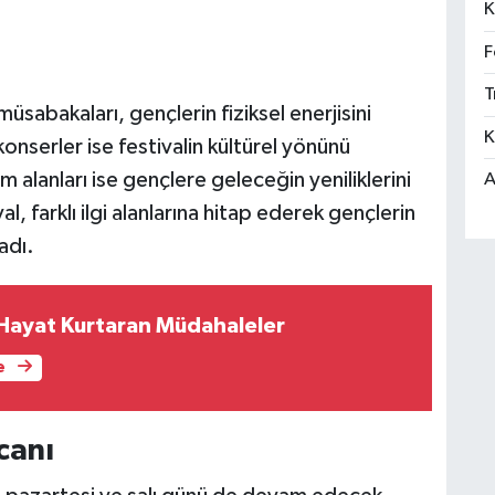
K
F
T
abakaları, gençlerin fiziksel enerjisini
K
konserler ise festivalin kültürel yönünü
im alanları ise gençlere geleceğin yeniliklerini
A
, farklı ilgi alanlarına hitap ederek gençlerin
adı.
ayat Kurtaran Müdahaleler
e
canı