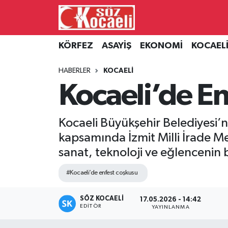
Kocaeli Nöbetçi Eczaneler
KÖRFEZ
ASAYİŞ
EKONOMİ
KOCAEL
Kocaeli Hava Durumu
HABERLER
KOCAELİ
Kocaeli’de E
Kocaeli Namaz Vakitleri
Kocaeli Trafik Yoğunluk Haritası
Kocaeli Büyükşehir Belediyesi’
kapsamında İzmit Milli İrade M
Süper Lig Puan Durumu ve Fikstür
sanat, teknoloji ve eğlencenin 
Tüm Manşetler
#Kocaeli’de enfest coşkusu
Son Dakika Haberleri
SÖZ KOCAELI
17.05.2026 - 14:42
EDITÖR
YAYINLANMA
Haber Arşivi