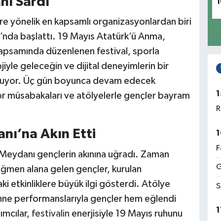
nı Sardı
1
re yönelik en kapsamlı organizasyonlardan biri
ı’nda başlattı. 19 Mayıs Atatürk’ü Anma,
kapsamında düzenlenen festival, sporla
iyle geleceğin ve dijital deneyimlerin bir
unuyor. Üç gün boyunca devam edecek
1
por müsabakaları ve atölyelerle gençler bayram
R
anı’na Akın Etti
1
F
de Meydanı gençlerin akınına uğradı. Zaman
G
rağmen alana gelen gençler, kurulan
i etkinliklere büyük ilgi gösterdi. Atölye
S
 sahne performanslarıyla gençler hem eğlendi
1
ımcılar,
festivalin
enerjisiyle 19 Mayıs ruhunu