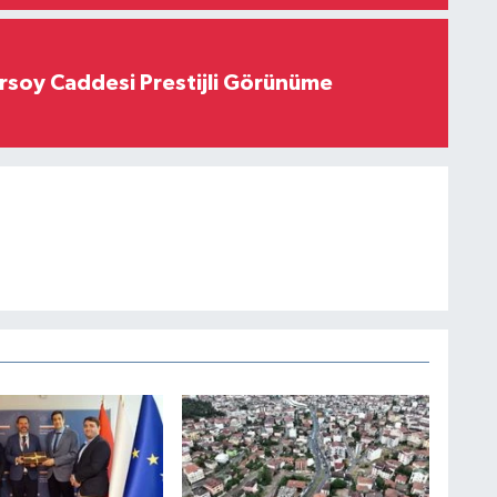
rsoy Caddesi Prestijli Görünüme