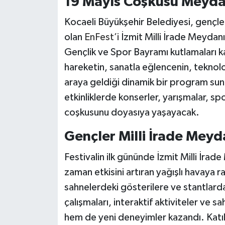
19 Mayıs Coşkusu Meyda
Kocaeli Büyükşehir Belediyesi, gençle
olan
EnFest’i
İzmit Milli İrade Meydan
Gençlik ve Spor Bayramı kutlamaları 
hareketin, sanatla eğlencenin, teknoloj
araya geldiği dinamik bir program s
etkinliklerde konserler, yarışmalar, s
coşkusunu doyasıya yaşayacak.
Gençler Milli İrade Meyd
Festivalin ilk gününde İzmit Milli İra
zaman etkisini artıran yağışlı havaya 
sahnelerdeki gösterilere ve stantlardak
çalışmaları, interaktif aktiviteler ve
hem de yeni deneyimler kazandı. Katıl