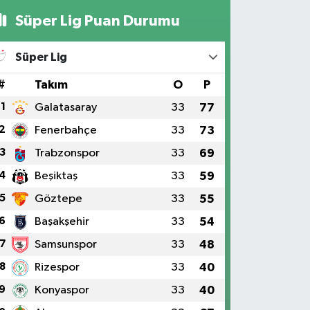
Süper Lig Puan Durumu
Süper Lig
#
Takım
O
P
1
Galatasaray
33
77
2
Fenerbahçe
33
73
3
Trabzonspor
33
69
4
Beşiktaş
33
59
5
Göztepe
33
55
6
Başakşehir
33
54
7
Samsunspor
33
48
8
Rizespor
33
40
9
Konyaspor
33
40