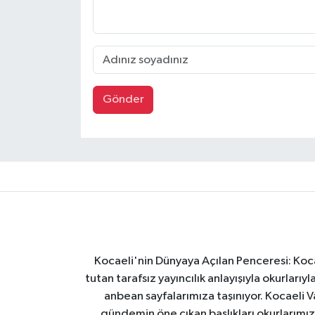
Gönder
Kocaeli'nin Dünyaya Açılan Penceresi: Kocae
tutan tarafsız yayıncılık anlayışıyla okurlar
anbean sayfalarımıza taşınıyor. Kocaeli Va
gündemin öne çıkan başlıkları okurlarımıza