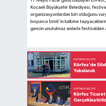
17 Mayıs Pazar günü başlayan EnFest,
Kocaeli Büyükşehir Belediyesi, festival
organizasyonlardan biri olduğunu vur
boyunca İzmit’in kalbine taşıyacakların
gencin unutulmaz anılarla festivalden 
EDITÖRÜN SEÇTIĞI
Körfez’de Sil
Yakalandı
EDITÖRÜN SEÇTIĞI
Körfez Ticaret
Gerçekleştirild