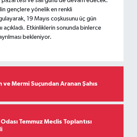
 pazartesi ve salı günü de devam edecek.
in gençlere yönelik en renkli
gulayarak, 19 Mayıs coşkusunu üç gün
ı açıkladı. Etkinliklerin sonunda binlerce
ayrılması bekleniyor.
ah ve Mermi Suçundan Aranan Şahıs
 Odası Temmuz Meclis Toplantısı
i