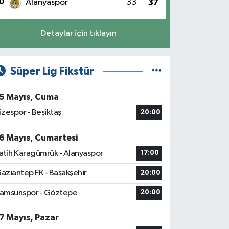
0
Alanyaspor
33
37
Detaylar için tıklayın
Süper Lig Fikstür
5 Mayıs, Cuma
izespor - Beşiktaş
20:00
6 Mayıs, Cumartesi
atih Karagümrük - Alanyaspor
17:00
aziantep FK - Başakşehir
20:00
amsunspor - Göztepe
20:00
7 Mayıs, Pazar