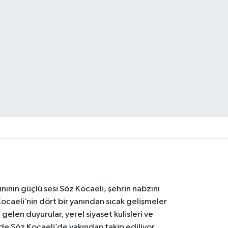
nının güçlü sesi Söz Kocaeli, şehrin nabzını
Kocaeli’nin dört bir yanından sıcak gelişmeler
gelen duyurular, yerel siyaset kulisleri ve
 de Söz Kocaeli’de yakından takip ediliyor.