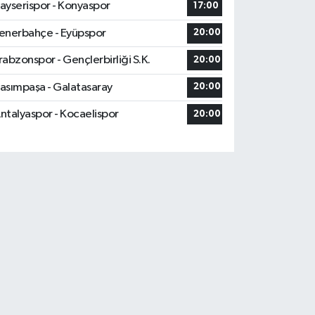
ayserispor - Konyaspor
17:00
enerbahçe - Eyüpspor
20:00
rabzonspor - Gençlerbirliği S.K.
20:00
asımpaşa - Galatasaray
20:00
ntalyaspor - Kocaelispor
20:00