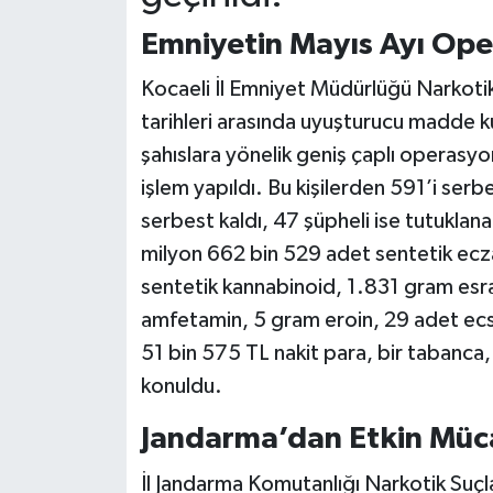
Emniyetin Mayıs Ayı Ope
Kocaeli İl Emniyet Müdürlüğü Narkotik
tarihleri arasında uyuşturucu madde ku
şahıslara yönelik geniş çaplı operasy
işlem yapıldı. Bu kişilerden 591’i serbes
serbest kaldı, 47 şüpheli ise tutuklan
milyon 662 bin 529 adet sentetik ec
sentetik kannabinoid, 1.831 gram esr
amfetamin, 5 gram eroin, 29 adet ecst
51 bin 575 TL nakit para, bir tabanca, 
konuldu.
Jandarma’dan Etkin Müc
İl Jandarma Komutanlığı Narkotik Suçl