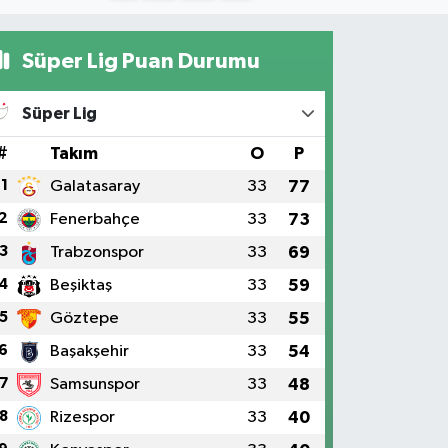
Süper Lig Puan Durumu
Süper Lig
#
Takım
O
P
1
Galatasaray
33
77
2
Fenerbahçe
33
73
3
Trabzonspor
33
69
4
Beşiktaş
33
59
5
Göztepe
33
55
6
Başakşehir
33
54
7
Samsunspor
33
48
8
Rizespor
33
40