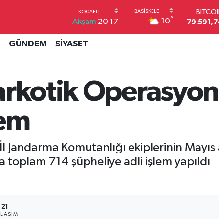
79.591,7
DOLA
°
10
Akşam
20:17
45,4362
EUR
İ
GÜNDEM
SİYASET
53,3869
STERL
61,6038
G.ALT
arkotik Operasyonl
6862,09
BİST1
14.598
lem
İl Jandarma Komutanlığı ekiplerinin Mayıs
 toplam 714 şüpheliye adli işlem yapıldı
21
YLAŞIM