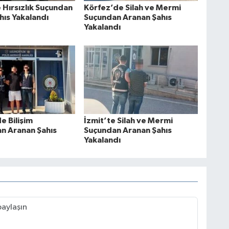
 Hırsızlık Suçundan
Körfez’de Silah ve Mermi
hıs Yakalandı
Suçundan Aranan Şahıs
Yakalandı
e Bilişim
İzmit’te Silah ve Mermi
an Aranan Şahıs
Suçundan Aranan Şahıs
Yakalandı