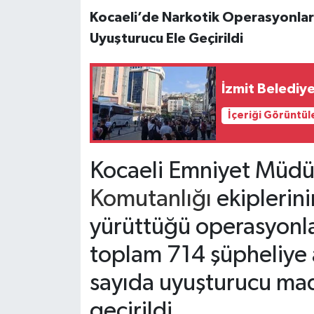
Kocaeli’de Narkotik Operasyonları
Uyuşturucu Ele Geçirildi
İzmit Belediy
İçeriği Görüntül
Kocaeli Emniyet Müdür
Komutanlığı
ekiplerin
yürüttüğü operasyonla
toplam 714 şüpheliye a
sayıda uyuşturucu mad
geçirildi.