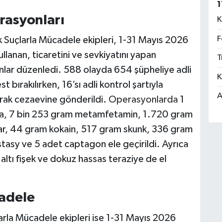
1
rasyonları
K
F
 Suçlarla Mücadele ekipleri, 1-31 Mayıs 2026
llanan, ticaretini ve sevkiyatını yapan
T
onlar düzenledi. 588 olayda 654 şüpheliye adli
K
t bırakılırken, 16’sı adli kontrol şartıyla
A
arak cezaevine gönderildi.
Operasyonlarda
1
za, 7 bin 253 gram metamfetamin, 1.720 gram
ar, 44 gram kokain, 517 gram skunk, 336 gram
asy ve 5 adet captagon ele geçirildi. Ayrıca
altı fişek ve dokuz hassas teraziye de el
adele
arla Mücadele ekipleri ise 1-31 Mayıs 2026