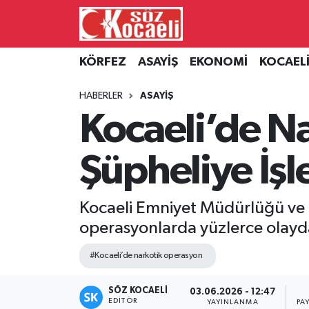
Kocaeli Nöbetçi Eczaneler
KÖRFEZ
ASAYİŞ
EKONOMİ
KOCAEL
Kocaeli Hava Durumu
HABERLER
ASAYİŞ
Kocaeli’de N
Kocaeli Namaz Vakitleri
Şüpheliye İş
Kocaeli Trafik Yoğunluk Haritası
Süper Lig Puan Durumu ve Fikstür
Kocaeli Emniyet Müdürlüğü ve 
operasyonlarda yüzlerce olayda
Tüm Manşetler
#Kocaeli’de narkotik operasyon
Son Dakika Haberleri
SÖZ KOCAELI
03.06.2026 - 12:47
Haber Arşivi
EDITÖR
YAYINLANMA
PA