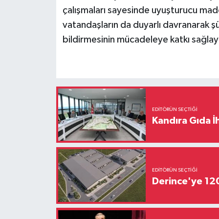
çalışmaları sayesinde uyuşturucu madde
vatandaşların da duyarlı davranarak şü
bildirmesinin mücadeleye katkı sağlaya
EDITÖRÜN SEÇTIĞI
Kandıra Gıda İ
EDITÖRÜN SEÇTIĞI
Derince'ye 120 