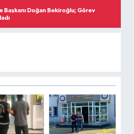
çe Başkanı Doğan Bekiroğlu; Görev
ladı