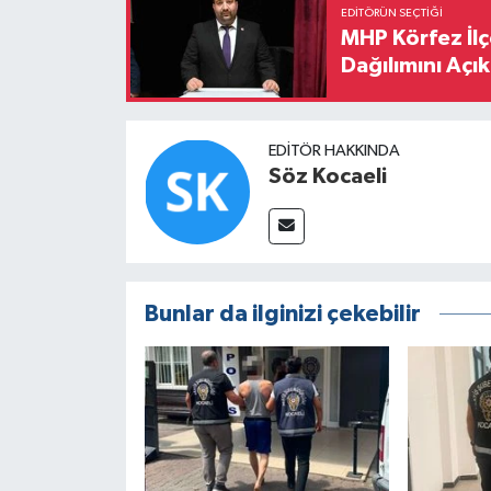
EDITÖRÜN SEÇTIĞI
MHP Körfez İl
Dağılımını Açık
EDITÖR HAKKINDA
Söz Kocaeli
Bunlar da ilginizi çekebilir