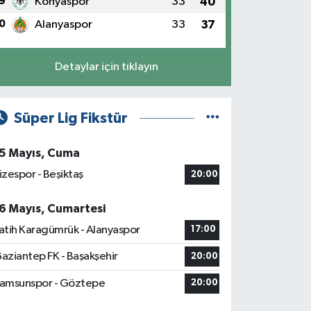
9
Konyaspor
33
40
0
Alanyaspor
33
37
Detaylar için tıklayın
Süper Lig Fikstür
5 Mayıs, Cuma
izespor - Beşiktaş
20:00
6 Mayıs, Cumartesi
atih Karagümrük - Alanyaspor
17:00
aziantep FK - Başakşehir
20:00
amsunspor - Göztepe
20:00