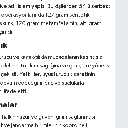
iye adli işlem yaptı. Bu kişilerden 54’ü serbest
a
operasyonlarında
127 gram sentetik
 skunk, 170 gram metamfetamin, altı gram
irildi.
ık
turucu ve
kaçakçılıkla
mücadelenin kesintisiz
ddelerin toplum sağlığına ve gençlere yönelik
ekildi. Yetkililer, uyuşturucu ticaretinin
 devam edeceğini, suç ve suçlularla
i ifade etti.
malar
 halkın huzur ve güvenliğinin sağlanması
 ve jandarma birimlerinin koordineli