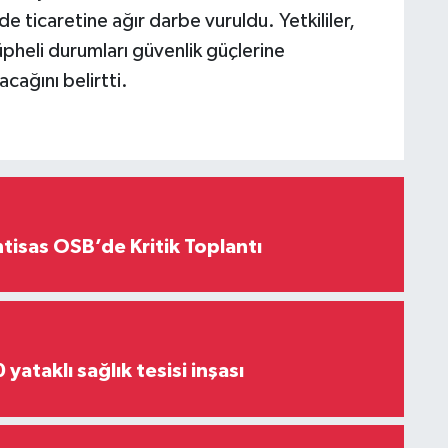
 ticaretine ağır darbe vuruldu. Yetkililer,
pheli durumları güvenlik güçlerine
cağını belirtti.
htisas OSB’de Kritik Toplantı
yataklı sağlık tesisi inşası