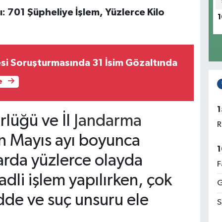
: 701 Şüpheliye İşlem, Yüzlerce Kilo
1
esi Soruşturmasında 31 İsim Gözaltında
e
1
lüğü ve İl
Jandarma
R
in Mayıs ayı boyunca
1
rda yüzlerce olayda
F
dli işlem yapılırken, çok
G
de ve suç unsuru ele
S