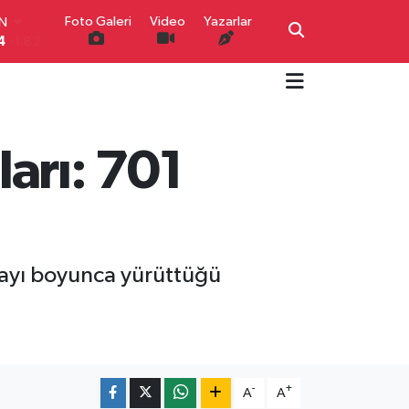
4
-1.82
Foto Galeri
Video
Yazarlar
R
0
0.02
O
0
0.19
İN
0
0.18
IN
arı: 701
000
0.19
00
,00
0
 ayı boyunca yürüttüğü
-
+
A
A