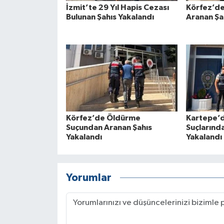
İzmit’te 29 Yıl Hapis Cezası
Körfez’de
Bulunan Şahıs Yakalandı
Aranan Şa
Körfez’de Öldürme
Kartepe’d
Suçundan Aranan Şahıs
Suçlarınd
Yakalandı
Yakalandı
Yorumlar