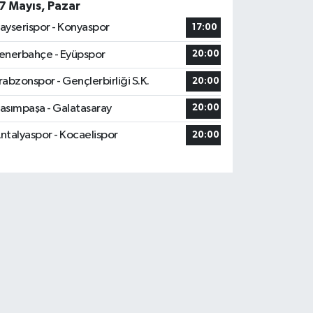
7 Mayıs, Pazar
ayserispor - Konyaspor
17:00
enerbahçe - Eyüpspor
20:00
rabzonspor - Gençlerbirliği S.K.
20:00
asımpaşa - Galatasaray
20:00
ntalyaspor - Kocaelispor
20:00