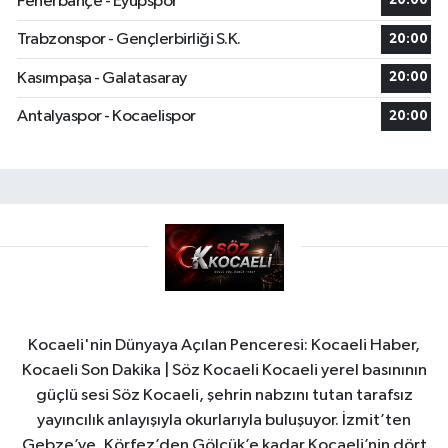
Fenerbahçe - Eyüpspor
20:00
Trabzonspor - Gençlerbirliği S.K.
20:00
Kasımpaşa - Galatasaray
20:00
Antalyaspor - Kocaelispor
20:00
Kocaeli'nin Dünyaya Açılan Penceresi: Kocaeli Haber,
Kocaeli Son Dakika | Söz Kocaeli Kocaeli yerel basınının
güçlü sesi Söz Kocaeli, şehrin nabzını tutan tarafsız
yayıncılık anlayışıyla okurlarıyla buluşuyor. İzmit’ten
Gebze’ye, Körfez’den Gölcük’e kadar Kocaeli’nin dört