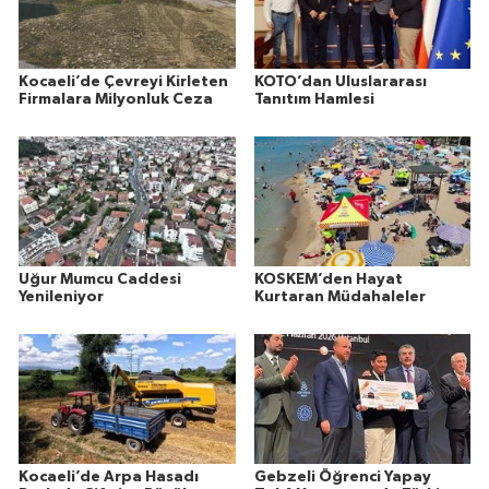
Kocaeli’de Çevreyi Kirleten
KOTO’dan Uluslararası
Firmalara Milyonluk Ceza
Tanıtım Hamlesi
Uğur Mumcu Caddesi
KOSKEM’den Hayat
Yenileniyor
Kurtaran Müdahaleler
Kocaeli’de Arpa Hasadı
Gebzeli Öğrenci Yapay