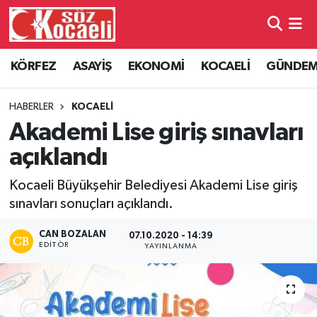
Kocaeli Nöbetçi Eczaneler
KÖRFEZ
ASAYİŞ
EKONOMİ
KOCAELİ
GÜNDE
Kocaeli Hava Durumu
HABERLER
KOCAELİ
Kocaeli Namaz Vakitleri
Akademi Lise giriş sınavları
açıklandı
Kocaeli Trafik Yoğunluk Haritası
Kocaeli Büyükşehir Belediyesi Akademi Lise giriş
Süper Lig Puan Durumu ve Fikstür
sınavları sonuçları açıklandı.
Tüm Manşetler
CAN BOZALAN
07.10.2020 - 14:39
EDITÖR
YAYINLANMA
Son Dakika Haberleri
Haber Arşivi