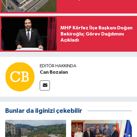
MHP Körfez İlçe Başkanı Doğan
Bekiroğlu; Görev Dağılımını
Açıkladı
EDITÖR HAKKINDA
Can Bozalan
Bunlar da ilginizi çekebilir