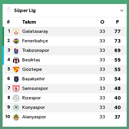
Süper Lig
#
Takım
O
P
1
Galatasaray
33
77
2
Fenerbahçe
33
73
3
Trabzonspor
33
69
4
Beşiktaş
33
59
5
Göztepe
33
55
6
Başakşehir
33
54
7
Samsunspor
33
48
8
Rizespor
33
40
9
Konyaspor
33
40
10
Alanyaspor
33
37