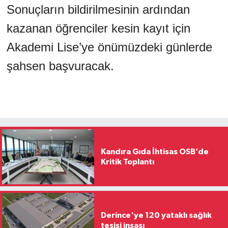
Sonuçların bildirilmesinin ardından
kazanan öğrenciler kesin kayıt için
Akademi Lise’ye önümüzdeki günlerde
şahsen başvuracak.
Kandıra Gıda İhtisas OSB’de
Kritik Toplantı
Derince'ye 120 yataklı sağlık
tesisi inşası