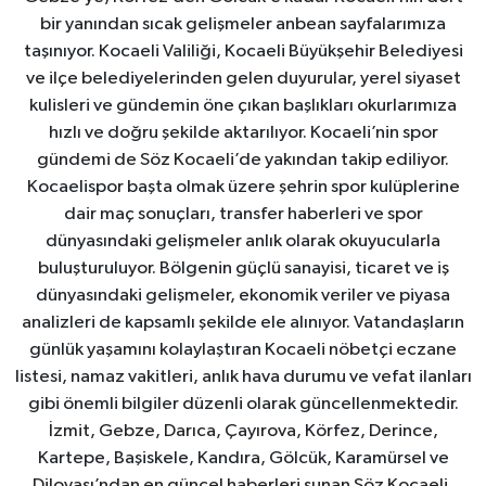
bir yanından sıcak gelişmeler anbean sayfalarımıza
taşınıyor. Kocaeli Valiliği, Kocaeli Büyükşehir Belediyesi
ve ilçe belediyelerinden gelen duyurular, yerel siyaset
kulisleri ve gündemin öne çıkan başlıkları okurlarımıza
hızlı ve doğru şekilde aktarılıyor. Kocaeli’nin spor
gündemi de Söz Kocaeli’de yakından takip ediliyor.
Kocaelispor başta olmak üzere şehrin spor kulüplerine
dair maç sonuçları, transfer haberleri ve spor
dünyasındaki gelişmeler anlık olarak okuyucularla
buluşturuluyor. Bölgenin güçlü sanayisi, ticaret ve iş
dünyasındaki gelişmeler, ekonomik veriler ve piyasa
analizleri de kapsamlı şekilde ele alınıyor. Vatandaşların
günlük yaşamını kolaylaştıran Kocaeli nöbetçi eczane
listesi, namaz vakitleri, anlık hava durumu ve vefat ilanları
gibi önemli bilgiler düzenli olarak güncellenmektedir.
İzmit, Gebze, Darıca, Çayırova, Körfez, Derince,
Kartepe, Başiskele, Kandıra, Gölcük, Karamürsel ve
Dilovası’ndan en güncel haberleri sunan Söz Kocaeli,