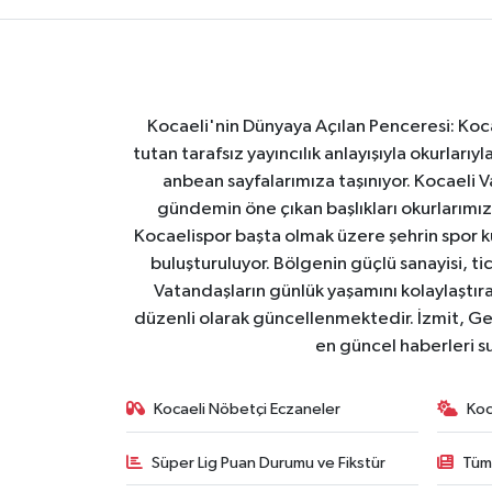
Kocaeli'nin Dünyaya Açılan Penceresi: Kocae
tutan tarafsız yayıncılık anlayışıyla okurlar
anbean sayfalarımıza taşınıyor. Kocaeli Va
gündemin öne çıkan başlıkları okurlarımıza
Kocaelispor başta olmak üzere şehrin spor ku
buluşturuluyor. Bölgenin güçlü sanayisi, ti
Vatandaşların günlük yaşamını kolaylaştıran
düzenli olarak güncellenmektedir. İzmit, Ge
en güncel haberleri s
Kocaeli Nöbetçi Eczaneler
Koc
Süper Lig Puan Durumu ve Fikstür
Tüm