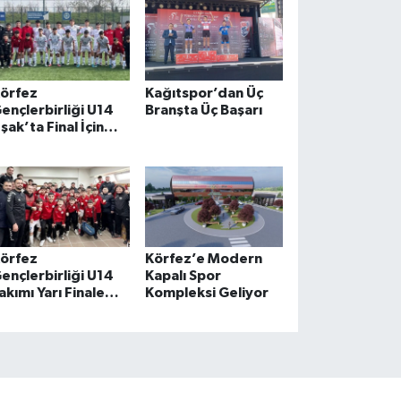
örfez
Kağıtspor’dan Üç
ençlerbirliği U14
Branşta Üç Başarı
şak’ta Final İçin
ahada
örfez
Körfez’e Modern
ençlerbirliği U14
Kapalı Spor
akımı Yarı Finale
Kompleksi Geliyor
ükseldi