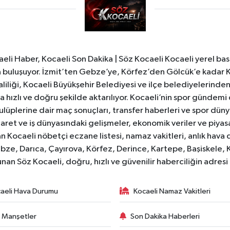
li Haber, Kocaeli Son Dakika | Söz Kocaeli Kocaeli yerel bası
ıyla buluşuyor. İzmit’ten Gebze’ye, Körfez’den Gölcük’e kadar 
liliği, Kocaeli Büyükşehir Belediyesi ve ilçe belediyelerinden 
 hızlı ve doğru şekilde aktarılıyor. Kocaeli’nin spor gündemi
lüplerine dair maç sonuçları, transfer haberleri ve spor düny
caret ve iş dünyasındaki gelişmeler, ekonomik veriler ve piyasa 
 Kocaeli nöbetçi eczane listesi, namaz vakitleri, anlık hava d
bze, Darıca, Çayırova, Körfez, Derince, Kartepe, Başiskele, 
unan Söz Kocaeli, doğru, hızlı ve güvenilir haberciliğin adres
aeli Hava Durumu
Kocaeli Namaz Vakitleri
 Manşetler
Son Dakika Haberleri