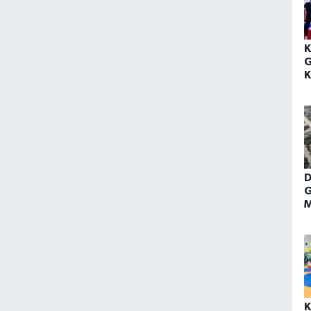
K
G
K
Y
D
G
M
K