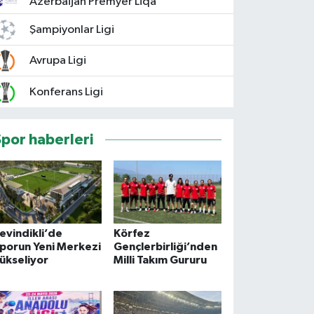
Azerbaijan Premyer Liqa
Şampiyonlar Ligi
Avrupa Ligi
Konferans Ligi
Spor haberleri
evindikli’de
Körfez
porun Yeni Merkezi
Gençlerbirliği’nden
ükseliyor
Milli Takım Gururu