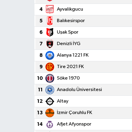
4
Ayvalikgucu
5
Balıkesirspor
6
Uşak Spor
7
Denizli İYG
8
Alanya 1221 FK
9
Tire 2021 FK
10
Söke 1970
11
Anadolu Üniversitesi
12
Altay
13
İzmir Çoruhlu FK
14
Afjet Afyonspor