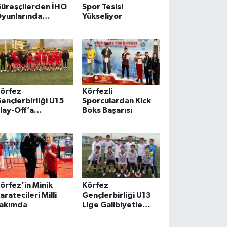
üreşçilerden İHO
Spor Tesisi
yunlarında
Yükseliyor
adalya Yağmuru
örfez
Körfezli
ençlerbirliği U15
Sporculardan Kick
lay-Off’a
Boks Başarısı
eraberlikle Başladı
örfez’in Minik
Körfez
aratecileri Milli
Gençlerbirliği U13
akımda
Lige Galibiyetle
Başladı