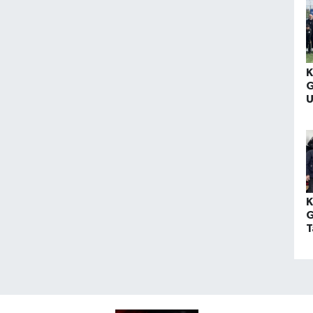
K
G
U
S
K
G
T
Y