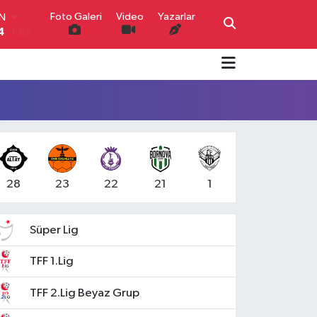
Foto Galeri
Video
Yazarlar
IN
4
-1.82
R
0
0.02
O
0
0.19
İN
0
0.18
IN
000
0.19
00
,00
0
28
23
22
21
1
Süper Lig
TFF 1.Lig
TFF 2.Lig Beyaz Grup