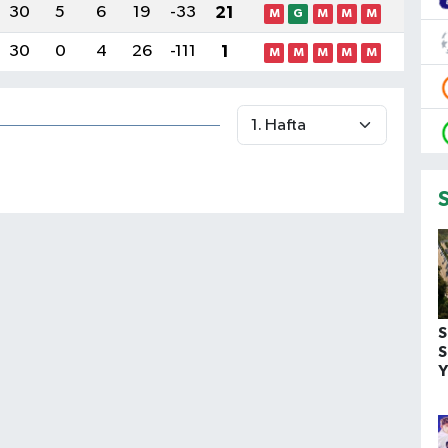
30
5
6
19
-33
21
M
G
M
M
M
30
0
4
26
-111
1
M
M
M
M
M
S
S
Y