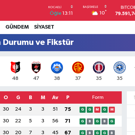
BITCO
°
10
Öğle
13:11
79.591,7
DOLA
45,4362
İ
GÜNDEM
SİYASET
EUR
53,3869
n Durumu ve Fikstür
STERL
61,6038
G.ALT
6862,09
BİST1
14.598
48
47
38
37
35
35
O
G
B
M
Av
P
Form
30
24
3
3
51
75
G
G
M
G
M
30
22
5
3
56
71
G
B
G
B
G
30
20
7
3
45
67
G
B
G
G
B