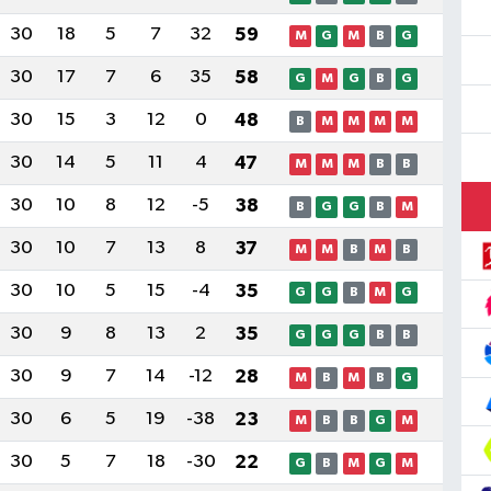
30
18
5
7
32
59
M
G
M
B
G
30
17
7
6
35
58
G
M
G
B
G
30
15
3
12
0
48
B
M
M
M
M
30
14
5
11
4
47
M
M
M
B
B
30
10
8
12
-5
38
B
G
G
B
M
30
10
7
13
8
37
M
M
B
M
B
30
10
5
15
-4
35
G
G
B
M
G
30
9
8
13
2
35
G
G
G
B
B
30
9
7
14
-12
28
M
B
M
B
G
30
6
5
19
-38
23
M
B
B
G
M
30
5
7
18
-30
22
G
B
M
G
M