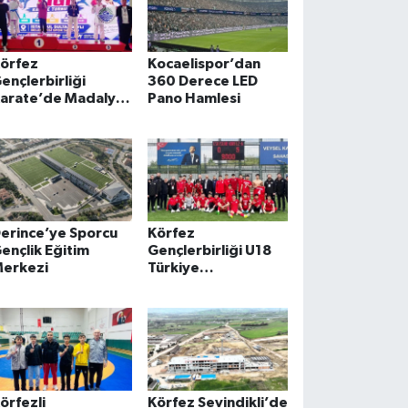
örfez
Kocaelispor’dan
ençlerbirliği
360 Derece LED
arate’de Madalya
Pano Hamlesi
ağmuru
erince’ye Sporcu
Körfez
ençlik Eğitim
Gençlerbirliği U18
erkezi
Türkiye
Şampiyonası’nda
Fırtına Gibi Esti
örfezli
Körfez Sevindikli’de