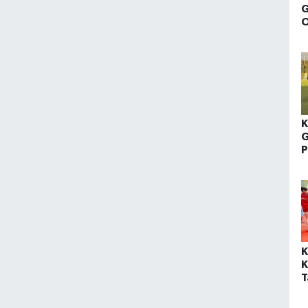
G
O
M
K
G
P
B
K
K
T