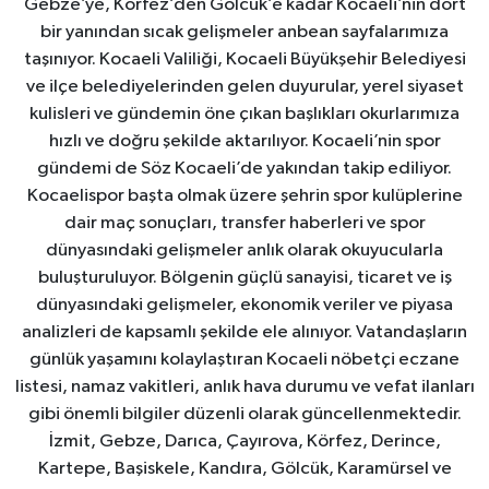
Gebze’ye, Körfez’den Gölcük’e kadar Kocaeli’nin dört
bir yanından sıcak gelişmeler anbean sayfalarımıza
taşınıyor. Kocaeli Valiliği, Kocaeli Büyükşehir Belediyesi
ve ilçe belediyelerinden gelen duyurular, yerel siyaset
kulisleri ve gündemin öne çıkan başlıkları okurlarımıza
hızlı ve doğru şekilde aktarılıyor. Kocaeli’nin spor
gündemi de Söz Kocaeli’de yakından takip ediliyor.
Kocaelispor başta olmak üzere şehrin spor kulüplerine
dair maç sonuçları, transfer haberleri ve spor
dünyasındaki gelişmeler anlık olarak okuyucularla
buluşturuluyor. Bölgenin güçlü sanayisi, ticaret ve iş
dünyasındaki gelişmeler, ekonomik veriler ve piyasa
analizleri de kapsamlı şekilde ele alınıyor. Vatandaşların
günlük yaşamını kolaylaştıran Kocaeli nöbetçi eczane
listesi, namaz vakitleri, anlık hava durumu ve vefat ilanları
gibi önemli bilgiler düzenli olarak güncellenmektedir.
İzmit, Gebze, Darıca, Çayırova, Körfez, Derince,
Kartepe, Başiskele, Kandıra, Gölcük, Karamürsel ve