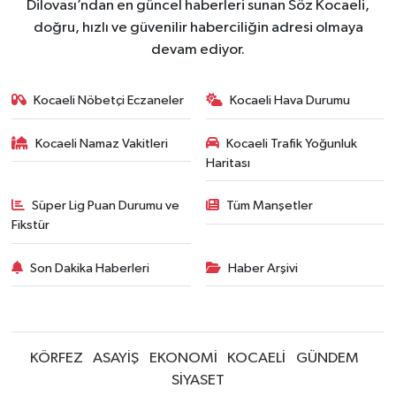
Dilovası’ndan en güncel haberleri sunan Söz Kocaeli,
doğru, hızlı ve güvenilir haberciliğin adresi olmaya
devam ediyor.
Kocaeli Nöbetçi Eczaneler
Kocaeli Hava Durumu
Kocaeli Namaz Vakitleri
Kocaeli Trafik Yoğunluk
Haritası
Süper Lig Puan Durumu ve
Tüm Manşetler
Fikstür
Son Dakika Haberleri
Haber Arşivi
KÖRFEZ
ASAYİŞ
EKONOMİ
KOCAELİ
GÜNDEM
SİYASET