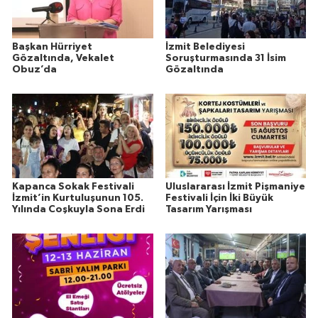
Başkan Hürriyet
İzmit Belediyesi
Gözaltında, Vekalet
Soruşturmasında 31 İsim
Obuz’da
Gözaltında
Kapanca Sokak Festivali
Uluslararası İzmit Pişmaniye
İzmit’in Kurtuluşunun 105.
Festivali İçin İki Büyük
Yılında Coşkuyla Sona Erdi
Tasarım Yarışması