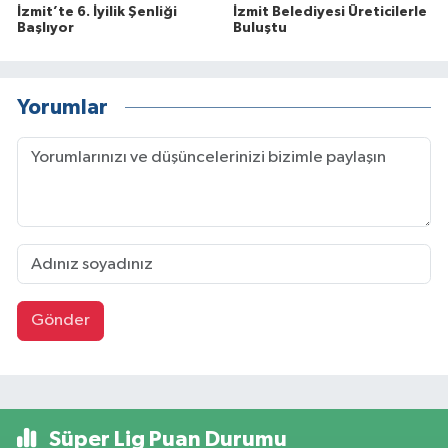
İzmit’te 6. İyilik Şenliği
İzmit Belediyesi Üreticilerle
Başlıyor
Buluştu
Yorumlar
Gönder
Süper Lig Puan Durumu