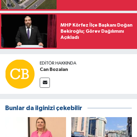
MHP Körfez İlçe Başkanı Doğan
Bekiroğlu; Görev Dağılımını
Açıkladı
EDITÖR HAKKINDA
Can Bozalan
Bunlar da ilginizi çekebilir