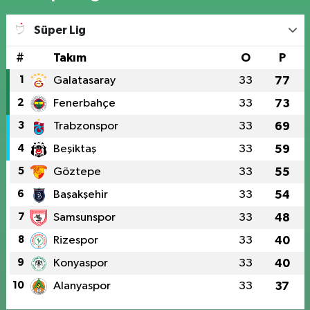
Süper Lig
#
Takım
O
P
1
Galatasaray
33
77
2
Fenerbahçe
33
73
3
Trabzonspor
33
69
4
Beşiktaş
33
59
5
Göztepe
33
55
6
Başakşehir
33
54
7
Samsunspor
33
48
8
Rizespor
33
40
9
Konyaspor
33
40
10
Alanyaspor
33
37