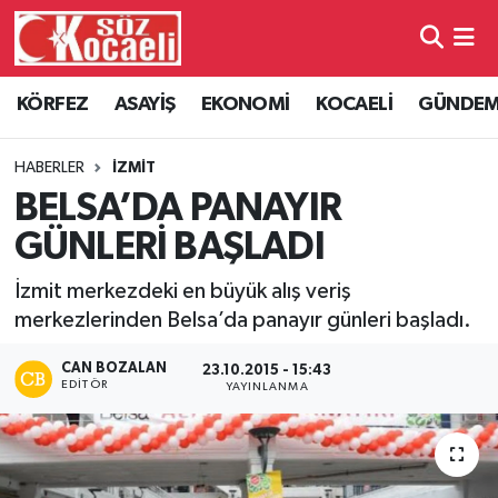
Kocaeli Nöbetçi Eczaneler
KÖRFEZ
ASAYİŞ
EKONOMİ
KOCAELİ
GÜNDE
Kocaeli Hava Durumu
HABERLER
İZMİT
Kocaeli Namaz Vakitleri
BELSA’DA PANAYIR
GÜNLERİ BAŞLADI
Kocaeli Trafik Yoğunluk Haritası
İzmit merkezdeki en büyük alış veriş
Süper Lig Puan Durumu ve Fikstür
merkezlerinden Belsa’da panayır günleri başladı.
Tüm Manşetler
CAN BOZALAN
23.10.2015 - 15:43
EDITÖR
YAYINLANMA
Son Dakika Haberleri
Haber Arşivi