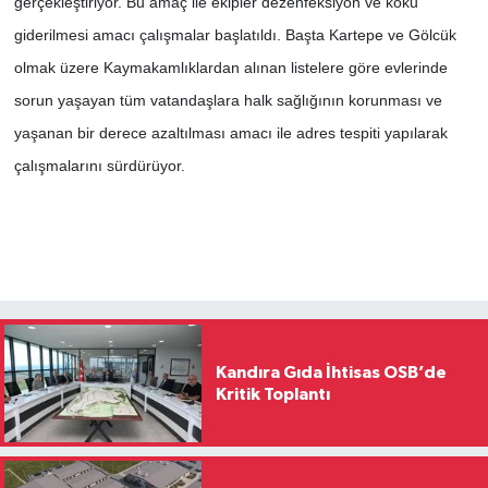
gerçekleştiriyor. Bu amaç ile ekipler dezenfeksiyon ve koku
giderilmesi amacı çalışmalar başlatıldı. Başta Kartepe ve Gölcük
olmak üzere Kaymakamlıklardan alınan listelere göre evlerinde
sorun yaşayan tüm vatandaşlara halk sağlığının korunması ve
yaşanan bir derece azaltılması amacı ile adres tespiti yapılarak
çalışmalarını sürdürüyor.
Kandıra Gıda İhtisas OSB’de
Kritik Toplantı