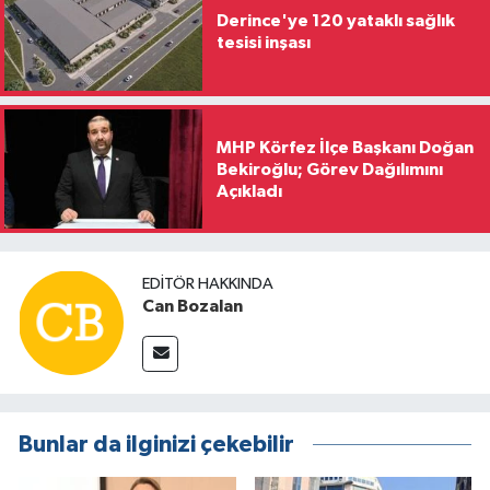
Derince'ye 120 yataklı sağlık
tesisi inşası
MHP Körfez İlçe Başkanı Doğan
Bekiroğlu; Görev Dağılımını
Açıkladı
EDITÖR HAKKINDA
Can Bozalan
Bunlar da ilginizi çekebilir