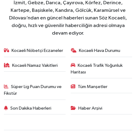
İzmit, Gebze, Darıca, Çayırova, Körfez, Derince,
Kartepe, Başiskele, Kandıra, Gölcük, Karamürsel ve
Dilovası’ndan en güncel haberleri sunan Söz Kocaeli,
doğru, hızlı ve güvenilir haberciliğin adresi olmaya
devam ediyor.
Kocaeli Nöbetçi Eczaneler
Kocaeli Hava Durumu
Kocaeli Namaz Vakitleri
Kocaeli Trafik Yoğunluk
Haritası
Süper Lig Puan Durumu ve
Tüm Manşetler
Fikstür
Son Dakika Haberleri
Haber Arşivi