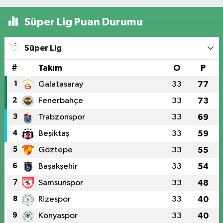
Süper Lig Puan Durumu
Süper Lig
#
Takım
O
P
1
Galatasaray
33
77
2
Fenerbahçe
33
73
3
Trabzonspor
33
69
4
Beşiktaş
33
59
5
Göztepe
33
55
6
Başakşehir
33
54
7
Samsunspor
33
48
8
Rizespor
33
40
9
Konyaspor
33
40