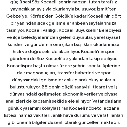
güçlü sesi Söz Kocaeli, şehrin nabzını tutan tarafsız
yayıncılık anlayışıyla okurlarıyla buluşuyor. İzmit’ten
Gebze’ye, Körfez’den Gölcük’e kadar Kocaeli’nin dört
bir yanından sıcak gelişmeler anbean sayfalarımıza
taşınıyor. Kocaeli Valiliği, Kocaeli Büyükşehir Belediyesi
ve ilçe belediyelerinden gelen duyurular, yerel siyaset
kulisleri ve gündemin öne çıkan başlıkları okurlarımıza
hızlı ve doğru şekilde aktarılıyor. Kocaeli’nin spor
gündemi de Söz Kocaeli’de yakından takip ediliyor.
Kocaelispor başta olmak üzere şehrin spor kulüplerine
dair maç sonuçları, transfer haberleri ve spor
dünyasındaki gelişmeler anlık olarak okuyucularla
buluşturuluyor. Bölgenin güçlü sanayisi, ticaret ve iş
dünyasındaki gelişmeler, ekonomik veriler ve piyasa
analizleri de kapsamlı şekilde ele alınıyor. Vatandaşların
günlük yaşamını kolaylaştıran Kocaeli nöbetçi eczane
listesi, namaz vakitleri, anlık hava durumu ve vefat ilanları
gibi önemli bilgiler düzenli olarak güncellenmektedir.