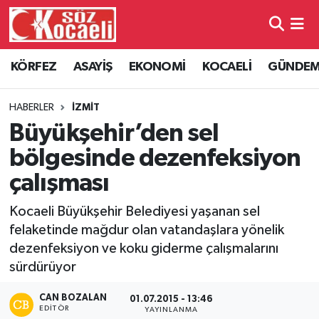
Kocaeli Nöbetçi Eczaneler
KÖRFEZ
ASAYİŞ
EKONOMİ
KOCAELİ
GÜNDE
Kocaeli Hava Durumu
HABERLER
İZMİT
Kocaeli Namaz Vakitleri
Büyükşehir’den sel
bölgesinde dezenfeksiyon
Kocaeli Trafik Yoğunluk Haritası
çalışması
Süper Lig Puan Durumu ve Fikstür
Kocaeli Büyükşehir Belediyesi yaşanan sel
felaketinde mağdur olan vatandaşlara yönelik
Tüm Manşetler
dezenfeksiyon ve koku giderme çalışmalarını
sürdürüyor
Son Dakika Haberleri
CAN BOZALAN
01.07.2015 - 13:46
Haber Arşivi
EDITÖR
YAYINLANMA