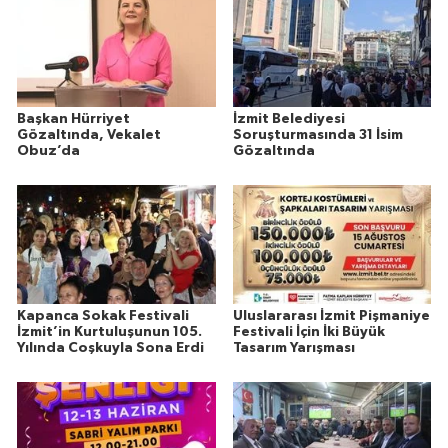
Başkan Hürriyet
İzmit Belediyesi
Gözaltında, Vekalet
Soruşturmasında 31 İsim
Obuz’da
Gözaltında
Kapanca Sokak Festivali
Uluslararası İzmit Pişmaniye
İzmit’in Kurtuluşunun 105.
Festivali İçin İki Büyük
Yılında Coşkuyla Sona Erdi
Tasarım Yarışması