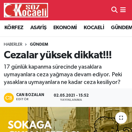
Kocaeli Nöbetçi Eczaneler
KÖRFEZ
ASAYİŞ
EKONOMİ
KOCAELİ
GÜNDE
Kocaeli Hava Durumu
HABERLER
GÜNDEM
Kocaeli Namaz Vakitleri
Cezalar yüksek dikkat!!!
17 günlük kapanma sürecinde yasaklara
Kocaeli Trafik Yoğunluk Haritası
uymayanlara ceza yağmaya devam ediyor. Peki
yasaklara uymayanlara ne kadar ceza kesiliyor?
Süper Lig Puan Durumu ve Fikstür
CAN BOZALAN
02.05.2021 - 15:52
Tüm Manşetler
EDITÖR
YAYINLANMA
Son Dakika Haberleri
Haber Arşivi