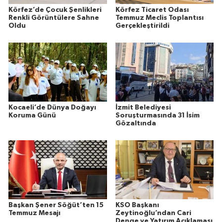
Körfez’de Çocuk Şenlikleri
Körfez Ticaret Odası
Renkli Görüntülere Sahne
Temmuz Meclis Toplantısı
Oldu
Gerçekleştirildi
Kocaeli’de Dünya Doğayı
İzmit Belediyesi
Koruma Günü
Soruşturmasında 31 İsim
Gözaltında
Başkan Şener Söğüt’ten 15
KSO Başkanı
Temmuz Mesajı
Zeytinoğlu’ndan Cari
Denge ve Yatırım Açıklaması