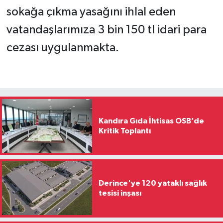
sokağa çıkma yasağını ihlal eden
vatandaşlarımıza 3 bin 150 tl idari para
cezası uygulanmakta.
Kandıra Gıda İhtisas OSB’de
Kritik Toplantı
Derince'ye 120 yataklı sağlık
tesisi inşası