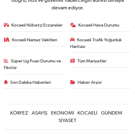
doğru, hızlı ve güvenilir haberciliğin adresi olmaya
devam ediyor.
Kocaeli Nöbetçi Eczaneler
Kocaeli Hava Durumu
Kocaeli Namaz Vakitleri
Kocaeli Trafik Yoğunluk
Haritası
Süper Lig Puan Durumu ve
Tüm Manşetler
Fikstür
Son Dakika Haberleri
Haber Arşivi
KÖRFEZ
ASAYİŞ
EKONOMİ
KOCAELİ
GÜNDEM
SİYASET