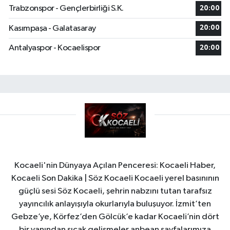
Trabzonspor - Gençlerbirliği S.K.
20:00
Kasımpaşa - Galatasaray
20:00
Antalyaspor - Kocaelispor
20:00
Kocaeli'nin Dünyaya Açılan Penceresi: Kocaeli Haber,
Kocaeli Son Dakika | Söz Kocaeli Kocaeli yerel basınının
güçlü sesi Söz Kocaeli, şehrin nabzını tutan tarafsız
yayıncılık anlayışıyla okurlarıyla buluşuyor. İzmit’ten
Gebze’ye, Körfez’den Gölcük’e kadar Kocaeli’nin dört
bir yanından sıcak gelişmeler anbean sayfalarımıza