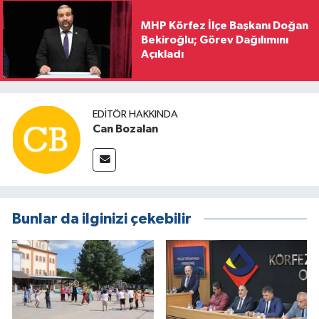
MHP Körfez İlçe Başkanı Doğan
Bekiroğlu; Görev Dağılımını
Açıkladı
EDITÖR HAKKINDA
Can Bozalan
Bunlar da ilginizi çekebilir