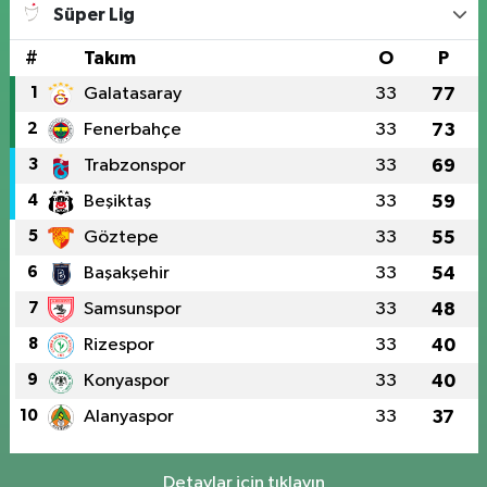
Süper Lig
#
Takım
O
P
1
Galatasaray
33
77
2
Fenerbahçe
33
73
3
Trabzonspor
33
69
4
Beşiktaş
33
59
5
Göztepe
33
55
6
Başakşehir
33
54
7
Samsunspor
33
48
8
Rizespor
33
40
9
Konyaspor
33
40
10
Alanyaspor
33
37
Detaylar için tıklayın