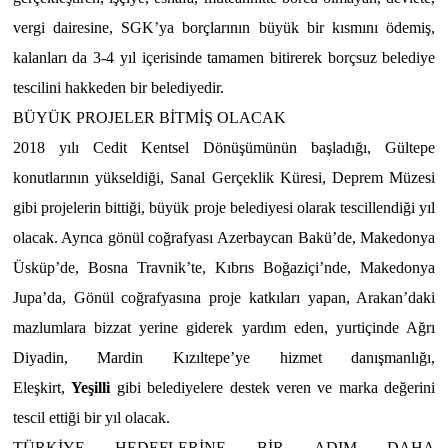
vergi dairesine, SGK’ya borçlarının büyük bir kısmını ödemiş,
kalanları da 3-4 yıl içerisinde tamamen bitirerek borçsuz belediye
tescilini hakkeden bir belediyedir.
BÜYÜK PROJELER BİTMİŞ OLACAK
2018 yılı Cedit Kentsel Dönüşümünün başladığı, Gültepe
konutlarının yükseldiği, Sanal Gerçeklik Küresi, Deprem Müzesi
gibi projelerin bittiği, büyük proje belediyesi olarak tescillendiği yıl
olacak. Ayrıca gönül coğrafyası Azerbaycan Bakü’de, Makedonya
Üsküp’de, Bosna Travnik’te, Kıbrıs Boğaziçi’nde, Makedonya
Jupa’da, Gönül coğrafyasına proje katkıları yapan, Arakan’daki
mazlumlara bizzat yerine giderek yardım eden, yurtiçinde Ağrı
Diyadin, Mardin Kızıltepe’ye hizmet danışmanlığı,
Eleşkirt,
Yeşilli
gibi belediyelere destek veren ve marka değerini
tescil ettiği bir yıl olacak.
TÜRKİYE HEDEFLERİNE BİR ADIM DAHA