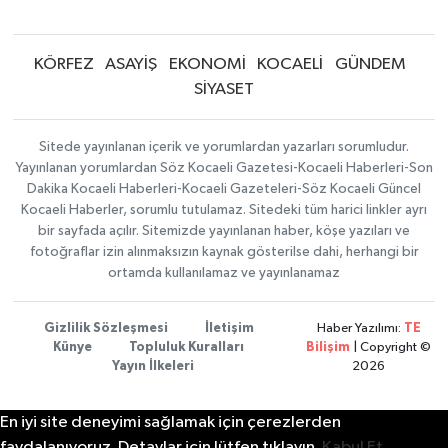
KÖRFEZ
ASAYİŞ
EKONOMİ
KOCAELİ
GÜNDEM
SİYASET
Sitede yayınlanan içerik ve yorumlardan yazarları sorumludur.
Yayınlanan yorumlardan Söz Kocaeli Gazetesi-Kocaeli Haberleri-Son
Dakika Kocaeli Haberleri-Kocaeli Gazeteleri-Söz Kocaeli Güncel
Kocaeli Haberler, sorumlu tutulamaz. Sitedeki tüm harici linkler ayrı
bir sayfada açılır. Sitemizde yayınlanan haber, köşe yazıları ve
fotoğraflar izin alınmaksızın kaynak gösterilse dahi, herhangi bir
ortamda kullanılamaz ve yayınlanamaz
Gizlilik Sözleşmesi
İletişim
Haber Yazılımı:
TE
Künye
Topluluk Kuralları
Bilişim
| Copyright ©
Yayın İlkeleri
2026
En iyi site deneyimi sağlamak için çerezlerden
faydalanıyoruz. Detaylar için lütfen tıklayın.
Kabul Et