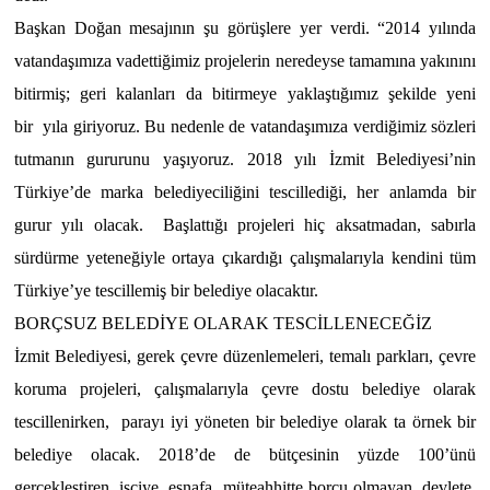
Başkan Doğan mesajının şu görüşlere yer verdi. “2014 yılında
vatandaşımıza vadettiğimiz projelerin neredeyse tamamına yakınını
bitirmiş; geri kalanları da bitirmeye yaklaştığımız şekilde yeni
bir
yıla giriyoruz. Bu nedenle de vatandaşımıza verdiğimiz sözleri
tutmanın gururunu yaşıyoruz. 2018 yılı İzmit Belediyesi’nin
Türkiye’de marka belediyeciliğini tescillediği, her anlamda bir
gurur yılı olacak.
Başlattığı projeleri hiç aksatmadan, sabırla
sürdürme yeteneğiyle ortaya çıkardığı çalışmalarıyla kendini tüm
Türkiye’ye tescillemiş bir belediye olacaktır.
BORÇSUZ BELEDİYE OLARAK TESCİLLENECEĞİZ
İzmit Belediyesi, gerek çevre düzenlemeleri, temalı parkları, çevre
koruma projeleri, çalışmalarıyla çevre dostu belediye olarak
tescillenirken,
parayı iyi yöneten bir belediye olarak ta örnek bir
belediye olacak. 2018’de de bütçesinin yüzde 100’ünü
gerçekleştiren, işçiye, esnafa, müteahhitte borcu olmayan, devlete,