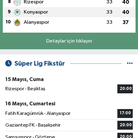
8
Rizespor
33
40
9
Konyaspor
33
40
10
Alanyaspor
33
37
Detaylar için tıklayın
Süper Lig Fikstür
15 Mayıs, Cuma
Rizespor - Beşiktaş
20:00
16 Mayıs, Cumartesi
Fatih Karagümrük - Alanyaspor
17:00
Gaziantep FK - Başakşehir
20:00
Samsunspor - Göztepe
20:00