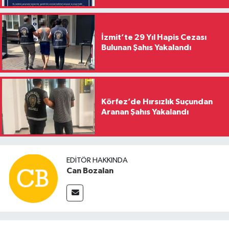
İzmit’te 29 Yıl Hapis Cezası
Bulunan Şahıs Yakalandı
Körfez’de Hırsızlık Suçundan
Aranan Şahıs Yakalandı
EDITÖR HAKKINDA
Can Bozalan