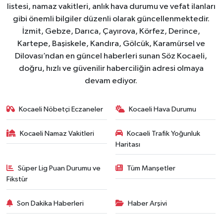
listesi, namaz vakitleri, anlık hava durumu ve vefat ilanları
gibi önemli bilgiler düzenli olarak güncellenmektedir.
İzmit, Gebze, Darıca, Çayırova, Körfez, Derince,
Kartepe, Başiskele, Kandıra, Gölcük, Karamürsel ve
Dilovası’ndan en güncel haberleri sunan Söz Kocaeli,
doğru, hızlı ve güvenilir haberciliğin adresi olmaya
devam ediyor.
Kocaeli Nöbetçi Eczaneler
Kocaeli Hava Durumu
Kocaeli Namaz Vakitleri
Kocaeli Trafik Yoğunluk
Haritası
Süper Lig Puan Durumu ve
Tüm Manşetler
Fikstür
Son Dakika Haberleri
Haber Arşivi