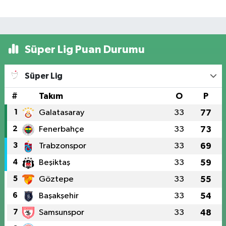
Süper Lig Puan Durumu
Süper Lig
#
Takım
O
P
1
Galatasaray
33
77
2
Fenerbahçe
33
73
3
Trabzonspor
33
69
4
Beşiktaş
33
59
5
Göztepe
33
55
6
Başakşehir
33
54
7
Samsunspor
33
48