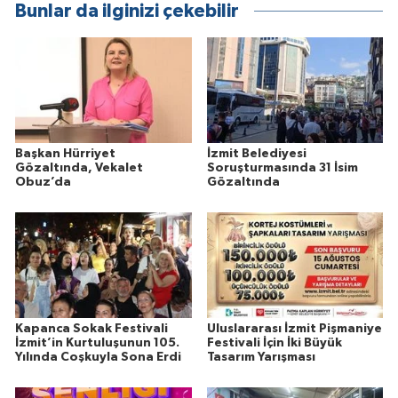
Bunlar da ilginizi çekebilir
Başkan Hürriyet
İzmit Belediyesi
Gözaltında, Vekalet
Soruşturmasında 31 İsim
Obuz’da
Gözaltında
Kapanca Sokak Festivali
Uluslararası İzmit Pişmaniye
İzmit’in Kurtuluşunun 105.
Festivali İçin İki Büyük
Yılında Coşkuyla Sona Erdi
Tasarım Yarışması