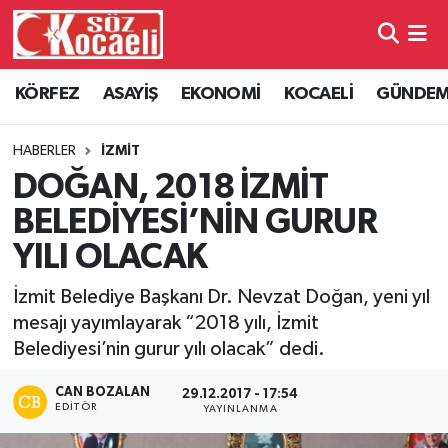
Kocaeli Nöbetçi Eczaneler
KÖRFEZ
ASAYİŞ
EKONOMİ
KOCAELİ
GÜNDE
Kocaeli Hava Durumu
HABERLER
İZMİT
Kocaeli Namaz Vakitleri
DOĞAN, 2018 İZMİT
BELEDİYESİ’NİN GURUR
Kocaeli Trafik Yoğunluk Haritası
YILI OLACAK
Süper Lig Puan Durumu ve Fikstür
İzmit Belediye Başkanı Dr. Nevzat Doğan, yeni yıl
mesajı yayımlayarak “2018 yılı, İzmit
Tüm Manşetler
Belediyesi’nin gurur yılı olacak” dedi.
Son Dakika Haberleri
CAN BOZALAN
29.12.2017 - 17:54
EDITÖR
YAYINLANMA
Haber Arşivi