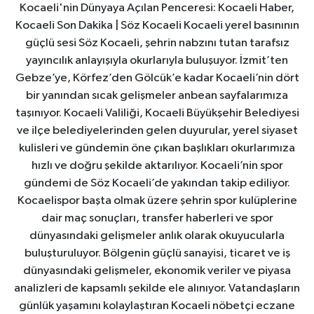
Kocaeli'nin Dünyaya Açılan Penceresi: Kocaeli Haber,
Kocaeli Son Dakika | Söz Kocaeli Kocaeli yerel basınının
güçlü sesi Söz Kocaeli, şehrin nabzını tutan tarafsız
yayıncılık anlayışıyla okurlarıyla buluşuyor. İzmit’ten
Gebze’ye, Körfez’den Gölcük’e kadar Kocaeli’nin dört
bir yanından sıcak gelişmeler anbean sayfalarımıza
taşınıyor. Kocaeli Valiliği, Kocaeli Büyükşehir Belediyesi
ve ilçe belediyelerinden gelen duyurular, yerel siyaset
kulisleri ve gündemin öne çıkan başlıkları okurlarımıza
hızlı ve doğru şekilde aktarılıyor. Kocaeli’nin spor
gündemi de Söz Kocaeli’de yakından takip ediliyor.
Kocaelispor başta olmak üzere şehrin spor kulüplerine
dair maç sonuçları, transfer haberleri ve spor
dünyasındaki gelişmeler anlık olarak okuyucularla
buluşturuluyor. Bölgenin güçlü sanayisi, ticaret ve iş
dünyasındaki gelişmeler, ekonomik veriler ve piyasa
analizleri de kapsamlı şekilde ele alınıyor. Vatandaşların
günlük yaşamını kolaylaştıran Kocaeli nöbetçi eczane