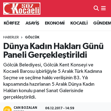
Kocaeli Nöbetçi Eczaneler
KÖRFEZ
ASAYİŞ
EKONOMİ
KOCAELİ
GÜNDE
Kocaeli Hava Durumu
HABERLER
GÖLCÜK
Kocaeli Namaz Vakitleri
Dünya Kadın Hakları Günü
Paneli Gerçekleştirildi
Kocaeli Trafik Yoğunluk Haritası
Gölcük Belediyesi, Gölcük Kent Konseyi ve
Süper Lig Puan Durumu ve Fikstür
Kocaeli Barosu işbirliğiyle 5 Aralık Türk Kadınına
Seçme ve seçilme hakkı verilişinin 83. Yılı
Tüm Manşetler
kapsamında hazırlanan 5 Aralık Dünya Kadın
Hakları konulu panel Sanat Galerisinde
Son Dakika Haberleri
gerçekleştirildi.
Haber Arşivi
CAN BOZALAN
06.12.2017 - 14:59