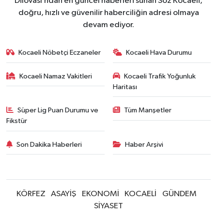
Dilovası’ndan en güncel haberleri sunan Söz Kocaeli,
doğru, hızlı ve güvenilir haberciliğin adresi olmaya
devam ediyor.
Kocaeli Nöbetçi Eczaneler
Kocaeli Hava Durumu
Kocaeli Namaz Vakitleri
Kocaeli Trafik Yoğunluk
Haritası
Süper Lig Puan Durumu ve
Tüm Manşetler
Fikstür
Son Dakika Haberleri
Haber Arşivi
KÖRFEZ
ASAYİŞ
EKONOMİ
KOCAELİ
GÜNDEM
SİYASET