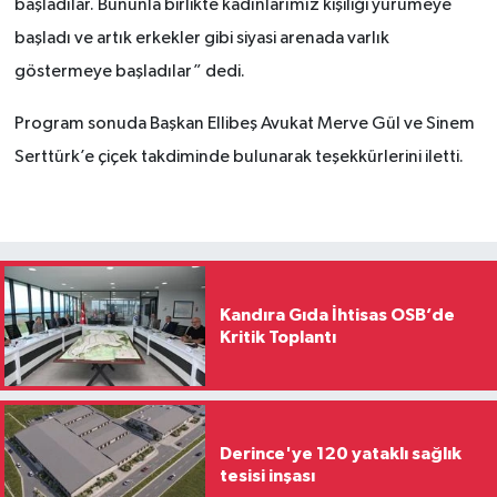
başladılar. Bununla birlikte kadınlarımız kişiliği yürümeye
başladı ve artık erkekler gibi siyasi arenada varlık
göstermeye başladılar” dedi.
Program sonuda Başkan Ellibeş Avukat Merve Gül ve Sinem
Serttürk’e çiçek takdiminde bulunarak teşekkürlerini iletti.
Kandıra Gıda İhtisas OSB’de
Kritik Toplantı
Derince'ye 120 yataklı sağlık
tesisi inşası