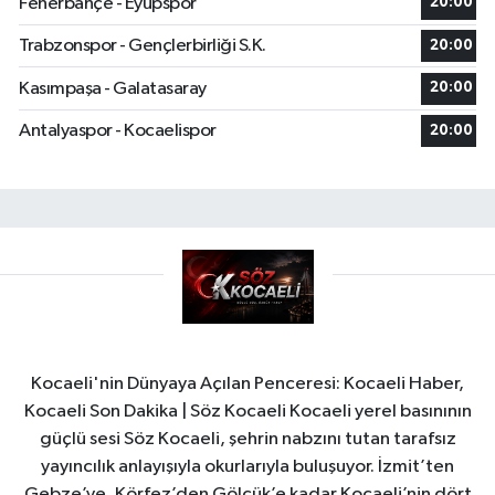
Fenerbahçe - Eyüpspor
20:00
Trabzonspor - Gençlerbirliği S.K.
20:00
Kasımpaşa - Galatasaray
20:00
Antalyaspor - Kocaelispor
20:00
Kocaeli'nin Dünyaya Açılan Penceresi: Kocaeli Haber,
Kocaeli Son Dakika | Söz Kocaeli Kocaeli yerel basınının
güçlü sesi Söz Kocaeli, şehrin nabzını tutan tarafsız
yayıncılık anlayışıyla okurlarıyla buluşuyor. İzmit’ten
Gebze’ye, Körfez’den Gölcük’e kadar Kocaeli’nin dört