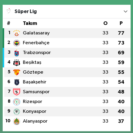
Süper Lig
#
Takım
O
P
1
Galatasaray
33
77
2
Fenerbahçe
33
73
3
Trabzonspor
33
69
4
Beşiktaş
33
59
5
Göztepe
33
55
6
Başakşehir
33
54
7
Samsunspor
33
48
8
Rizespor
33
40
9
Konyaspor
33
40
10
Alanyaspor
33
37