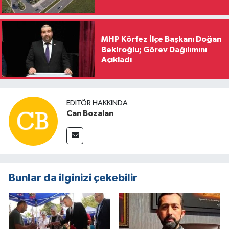
MHP Körfez İlçe Başkanı Doğan
Bekiroğlu; Görev Dağılımını
Açıkladı
EDITÖR HAKKINDA
Can Bozalan
Bunlar da ilginizi çekebilir