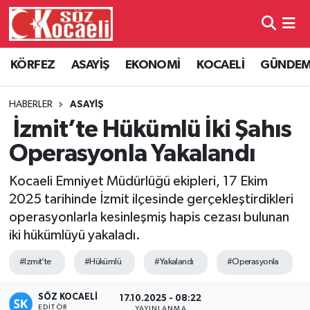
Kocaeli Nöbetçi Eczaneler
KÖRFEZ
ASAYİŞ
EKONOMİ
KOCAELİ
GÜNDE
Kocaeli Hava Durumu
HABERLER
ASAYİŞ
Kocaeli Namaz Vakitleri
İzmit’te Hükümlü İki Şahıs
Operasyonla Yakalandı
Kocaeli Trafik Yoğunluk Haritası
Kocaeli Emniyet Müdürlüğü ekipleri, 17 Ekim
Süper Lig Puan Durumu ve Fikstür
2025 tarihinde İzmit ilçesinde gerçekleştirdikleri
operasyonlarla kesinleşmiş hapis cezası bulunan
Tüm Manşetler
iki hükümlüyü yakaladı.
#Izmit’te
#Hükümlü
#Yakalandı
#Operasyonla
Son Dakika Haberleri
SÖZ KOCAELI
Haber Arşivi
17.10.2025 - 08:22
EDITÖR
YAYINLANMA