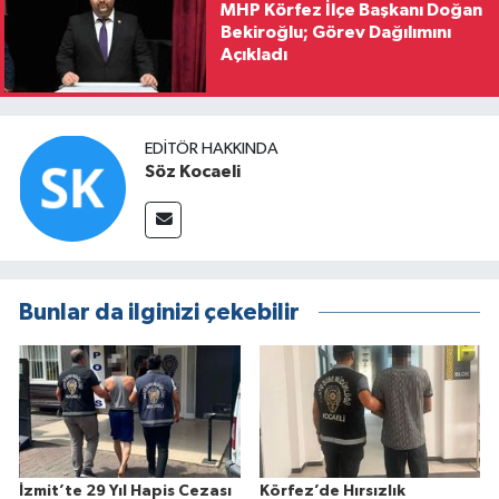
MHP Körfez İlçe Başkanı Doğan
Bekiroğlu; Görev Dağılımını
Açıkladı
EDITÖR HAKKINDA
Söz Kocaeli
Bunlar da ilginizi çekebilir
İzmit’te 29 Yıl Hapis Cezası
Körfez’de Hırsızlık