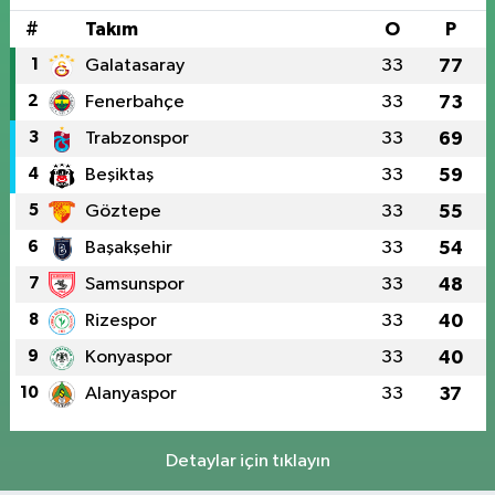
#
Takım
O
P
1
Galatasaray
33
77
2
Fenerbahçe
33
73
3
Trabzonspor
33
69
4
Beşiktaş
33
59
5
Göztepe
33
55
6
Başakşehir
33
54
7
Samsunspor
33
48
8
Rizespor
33
40
9
Konyaspor
33
40
10
Alanyaspor
33
37
Detaylar için tıklayın