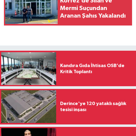
Körfez’de Silah ve
Mermi Suçundan
Aranan Şahıs Yakalandı
Kandıra Gıda İhtisas OSB’de
Kritik Toplantı
Derince'ye 120 yataklı sağlık
tesisi inşası