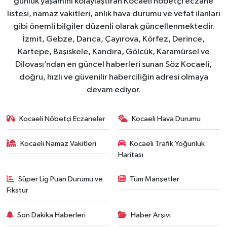
günlük yaşamını kolaylaştıran Kocaeli nöbetçi eczane
listesi, namaz vakitleri, anlık hava durumu ve vefat ilanları
gibi önemli bilgiler düzenli olarak güncellenmektedir.
İzmit, Gebze, Darıca, Çayırova, Körfez, Derince,
Kartepe, Başiskele, Kandıra, Gölcük, Karamürsel ve
Dilovası’ndan en güncel haberleri sunan Söz Kocaeli,
doğru, hızlı ve güvenilir haberciliğin adresi olmaya
devam ediyor.
Kocaeli Nöbetçi Eczaneler
Kocaeli Hava Durumu
Kocaeli Namaz Vakitleri
Kocaeli Trafik Yoğunluk
Haritası
Süper Lig Puan Durumu ve
Tüm Manşetler
Fikstür
Son Dakika Haberleri
Haber Arşivi