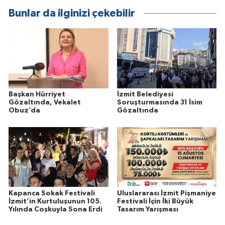
Bunlar da ilginizi çekebilir
Başkan Hürriyet
İzmit Belediyesi
Gözaltında, Vekalet
Soruşturmasında 31 İsim
Obuz’da
Gözaltında
Kapanca Sokak Festivali
Uluslararası İzmit Pişmaniye
İzmit’in Kurtuluşunun 105.
Festivali İçin İki Büyük
Yılında Coşkuyla Sona Erdi
Tasarım Yarışması