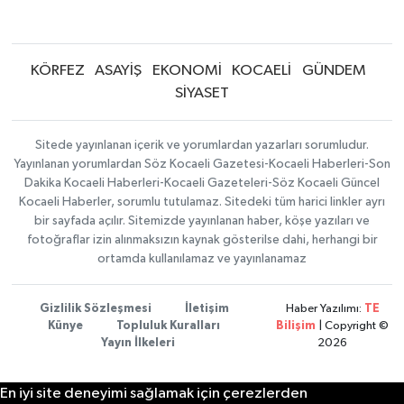
KÖRFEZ
ASAYİŞ
EKONOMİ
KOCAELİ
GÜNDEM
SİYASET
Sitede yayınlanan içerik ve yorumlardan yazarları sorumludur.
Yayınlanan yorumlardan Söz Kocaeli Gazetesi-Kocaeli Haberleri-Son
Dakika Kocaeli Haberleri-Kocaeli Gazeteleri-Söz Kocaeli Güncel
Kocaeli Haberler, sorumlu tutulamaz. Sitedeki tüm harici linkler ayrı
bir sayfada açılır. Sitemizde yayınlanan haber, köşe yazıları ve
fotoğraflar izin alınmaksızın kaynak gösterilse dahi, herhangi bir
ortamda kullanılamaz ve yayınlanamaz
Gizlilik Sözleşmesi
İletişim
Haber Yazılımı:
TE
Künye
Topluluk Kuralları
Bilişim
| Copyright ©
Yayın İlkeleri
2026
En iyi site deneyimi sağlamak için çerezlerden