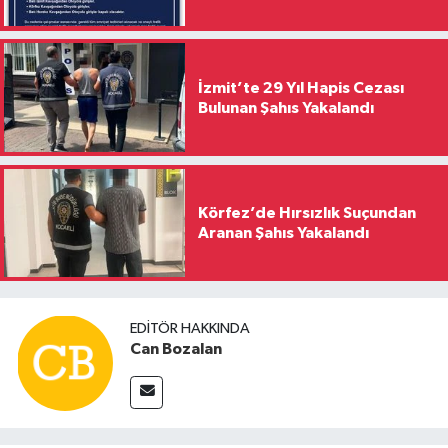
İzmit’te 29 Yıl Hapis Cezası
Bulunan Şahıs Yakalandı
Körfez’de Hırsızlık Suçundan
Aranan Şahıs Yakalandı
EDITÖR HAKKINDA
Can Bozalan