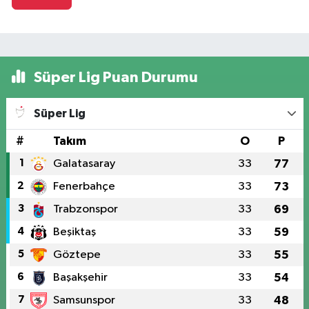
Süper Lig Puan Durumu
Süper Lig
#
Takım
O
P
1
Galatasaray
33
77
2
Fenerbahçe
33
73
3
Trabzonspor
33
69
4
Beşiktaş
33
59
5
Göztepe
33
55
6
Başakşehir
33
54
7
Samsunspor
33
48