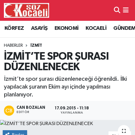
Kocaeli Nöbetçi Eczaneler
KÖRFEZ
ASAYİŞ
EKONOMİ
KOCAELİ
GÜNDE
Kocaeli Hava Durumu
HABERLER
İZMİT
Kocaeli Namaz Vakitleri
İZMİT’TE SPOR ŞURASI
DÜZENLENECEK
Kocaeli Trafik Yoğunluk Haritası
İzmit’te spor şurası düzenleneceği öğrenildi. İlki
Süper Lig Puan Durumu ve Fikstür
yapılacak şuranın Ekim ayı içinde yapılması
planlanıyor.
Tüm Manşetler
CAN BOZALAN
17.09.2015 - 11:18
EDITÖR
YAYINLANMA
Son Dakika Haberleri
Haber Arşivi
Paylaş
-
+