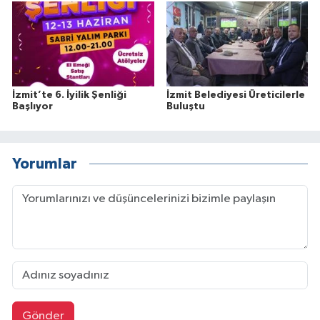
İzmit’te 6. İyilik Şenliği
İzmit Belediyesi Üreticilerle
Başlıyor
Buluştu
Yorumlar
Gönder