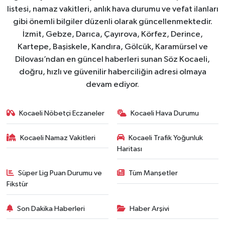
listesi, namaz vakitleri, anlık hava durumu ve vefat ilanları
gibi önemli bilgiler düzenli olarak güncellenmektedir.
İzmit, Gebze, Darıca, Çayırova, Körfez, Derince,
Kartepe, Başiskele, Kandıra, Gölcük, Karamürsel ve
Dilovası’ndan en güncel haberleri sunan Söz Kocaeli,
doğru, hızlı ve güvenilir haberciliğin adresi olmaya
devam ediyor.
Kocaeli Nöbetçi Eczaneler
Kocaeli Hava Durumu
Kocaeli Namaz Vakitleri
Kocaeli Trafik Yoğunluk
Haritası
Süper Lig Puan Durumu ve
Tüm Manşetler
Fikstür
Son Dakika Haberleri
Haber Arşivi