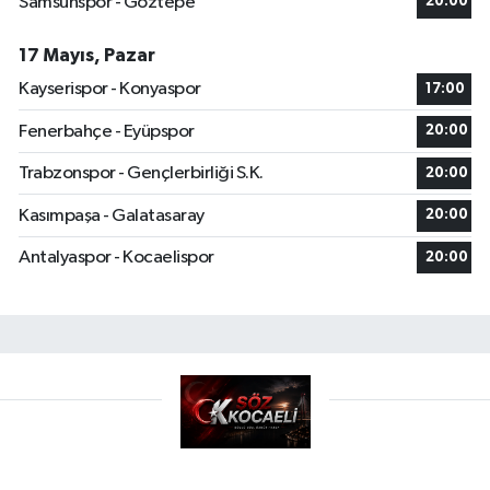
Samsunspor - Göztepe
20:00
17 Mayıs, Pazar
Kayserispor - Konyaspor
17:00
Fenerbahçe - Eyüpspor
20:00
Trabzonspor - Gençlerbirliği S.K.
20:00
Kasımpaşa - Galatasaray
20:00
Antalyaspor - Kocaelispor
20:00