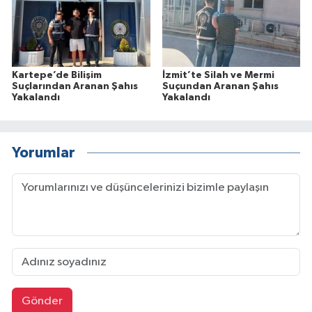
Kartepe’de Bilişim
İzmit’te Silah ve Mermi
Suçlarından Aranan Şahıs
Suçundan Aranan Şahıs
Yakalandı
Yakalandı
Yorumlar
Gönder