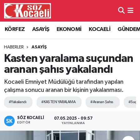
Kocaeli Nöbetçi Eczaneler
KÖRFEZ
ASAYİŞ
EKONOMİ
KOCAELİ
GÜNDE
Kocaeli Hava Durumu
HABERLER
ASAYİŞ
Kocaeli Namaz Vakitleri
Kasten yaralama suçundan
aranan şahıs yakalandı
Kocaeli Trafik Yoğunluk Haritası
Kocaeli Emniyet Müdülüğü tarafından yapılan
Süper Lig Puan Durumu ve Fikstür
çalışma sonucu aranan bir kişinin yakalanması.
#Yakalandı
#KASTEN YARALAMA
#Aranan Şahıs
#Suçu
Tüm Manşetler
SÖZ KOCAELI
Son Dakika Haberleri
07.05.2025 - 09:57
EDITÖR
YAYINLANMA
Haber Arşivi