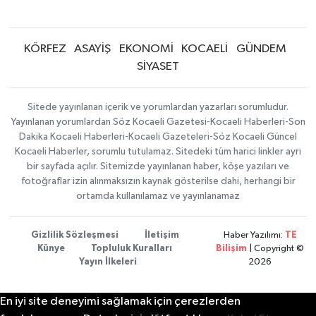
KÖRFEZ
ASAYİŞ
EKONOMİ
KOCAELİ
GÜNDEM
SİYASET
Sitede yayınlanan içerik ve yorumlardan yazarları sorumludur.
Yayınlanan yorumlardan Söz Kocaeli Gazetesi-Kocaeli Haberleri-Son
Dakika Kocaeli Haberleri-Kocaeli Gazeteleri-Söz Kocaeli Güncel
Kocaeli Haberler, sorumlu tutulamaz. Sitedeki tüm harici linkler ayrı
bir sayfada açılır. Sitemizde yayınlanan haber, köşe yazıları ve
fotoğraflar izin alınmaksızın kaynak gösterilse dahi, herhangi bir
ortamda kullanılamaz ve yayınlanamaz
Gizlilik Sözleşmesi
İletişim
Haber Yazılımı:
TE
Künye
Topluluk Kuralları
Bilişim
| Copyright ©
Yayın İlkeleri
2026
En iyi site deneyimi sağlamak için çerezlerden