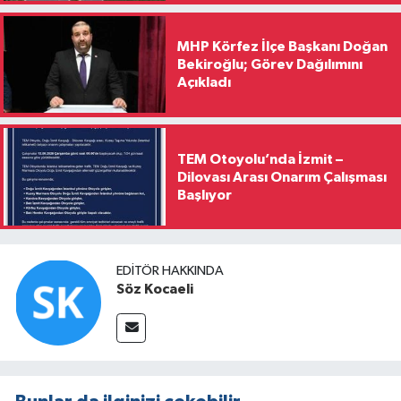
MHP Körfez İlçe Başkanı Doğan
Bekiroğlu; Görev Dağılımını
Açıkladı
TEM Otoyolu’nda İzmit –
Dilovası Arası Onarım Çalışması
Başlıyor
EDITÖR HAKKINDA
Söz Kocaeli