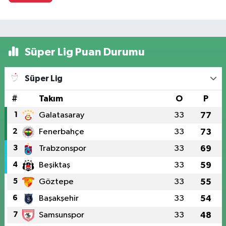
Süper Lig Puan Durumu
Süper Lig
#
Takım
O
P
1
Galatasaray
33
77
2
Fenerbahçe
33
73
3
Trabzonspor
33
69
4
Beşiktaş
33
59
5
Göztepe
33
55
6
Başakşehir
33
54
7
Samsunspor
33
48