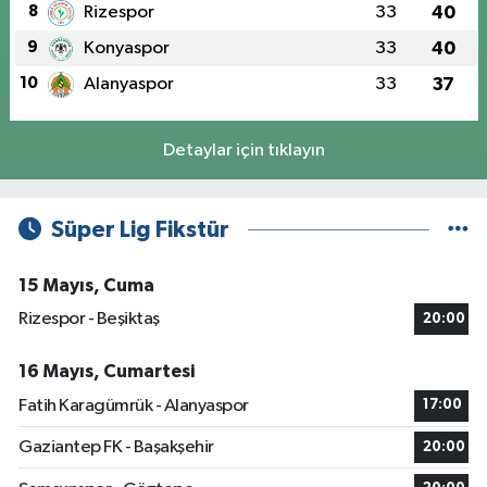
8
Rizespor
33
40
9
Konyaspor
33
40
10
Alanyaspor
33
37
Detaylar için tıklayın
Süper Lig Fikstür
15 Mayıs, Cuma
Rizespor - Beşiktaş
20:00
16 Mayıs, Cumartesi
Fatih Karagümrük - Alanyaspor
17:00
Gaziantep FK - Başakşehir
20:00