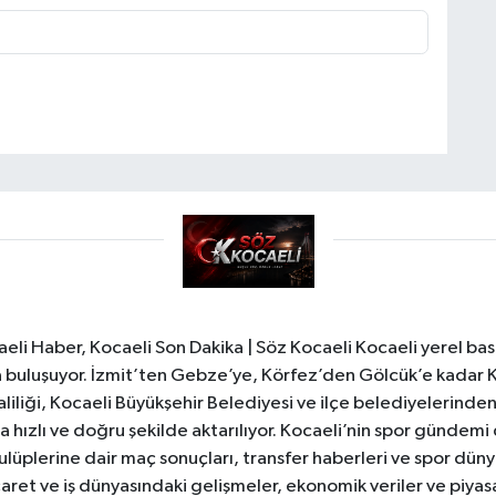
li Haber, Kocaeli Son Dakika | Söz Kocaeli Kocaeli yerel bası
ıyla buluşuyor. İzmit’ten Gebze’ye, Körfez’den Gölcük’e kadar 
liliği, Kocaeli Büyükşehir Belediyesi ve ilçe belediyelerinden 
 hızlı ve doğru şekilde aktarılıyor. Kocaeli’nin spor gündemi
lüplerine dair maç sonuçları, transfer haberleri ve spor düny
caret ve iş dünyasındaki gelişmeler, ekonomik veriler ve piyasa 