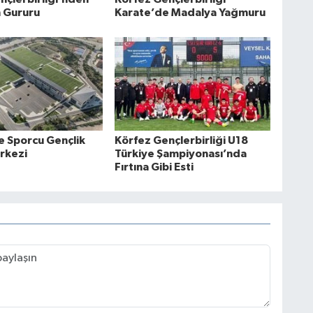
m Gururu
Karate’de Madalya Yağmuru
e Sporcu Gençlik
Körfez Gençlerbirliği U18
rkezi
Türkiye Şampiyonası’nda
Fırtına Gibi Esti