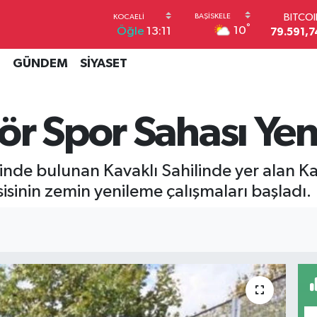
BITCO
°
10
Öğle
13:11
79.591,7
DOLA
45,4362
İ
GÜNDEM
SİYASET
EUR
53,3869
STERL
r Spor Sahası Yen
61,6038
G.ALT
6862,09
BİST1
risinde bulunan Kavaklı Sahilinde yer alan 
14.598
sisinin zemin yenileme çalışmaları başladı.