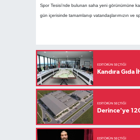
Spor Tesisi’nde bulunan saha yeni görünümüne kavuş
gün içerisinde tamamlanıp vatandaşlarımızın ve sp
EDITÖRÜN SEÇTIĞI
Kandıra Gıda İ
EDITÖRÜN SEÇTIĞI
Derince'ye 120 
EDITÖRÜN SEÇTIĞI