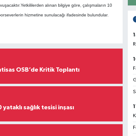
acaktır.Yetkililerden alınan bilgiye göre, çalışmaların 10
orseverlerin hizmetine sunulacağı ifadesinde bulundular.
1
R
1
F
htisas OSB’de Kritik Toplantı
G
S
1
yataklı sağlık tesisi inşası
K
F