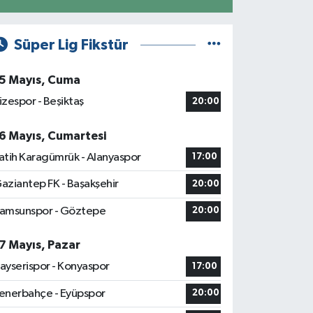
Süper Lig Fikstür
5 Mayıs, Cuma
izespor - Beşiktaş
20:00
6 Mayıs, Cumartesi
atih Karagümrük - Alanyaspor
17:00
aziantep FK - Başakşehir
20:00
amsunspor - Göztepe
20:00
7 Mayıs, Pazar
ayserispor - Konyaspor
17:00
enerbahçe - Eyüpspor
20:00