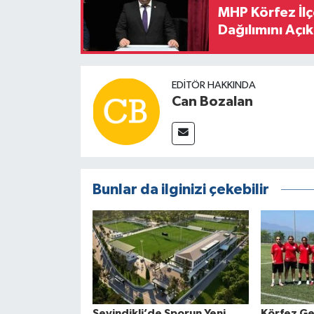
MHP Körfez İl
Dağılımını Açık
EDITÖR HAKKINDA
Can Bozalan
Bunlar da ilginizi çekebilir
Sevindikli’de Sporun Yeni
Körfez Ge