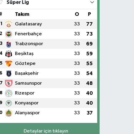
Süper Lig
#
Takım
O
P
1
Galatasaray
33
77
2
Fenerbahçe
33
73
3
Trabzonspor
33
69
4
Beşiktaş
33
59
5
Göztepe
33
55
6
Başakşehir
33
54
7
Samsunspor
33
48
8
Rizespor
33
40
9
Konyaspor
33
40
0
Alanyaspor
33
37
Detaylar için tıklayın