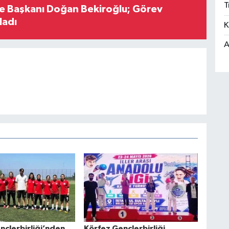
T
çe Başkanı Doğan Bekiroğlu; Görev
ladı
K
A
nçlerbirliği’nden
Körfez Gençlerbirliği