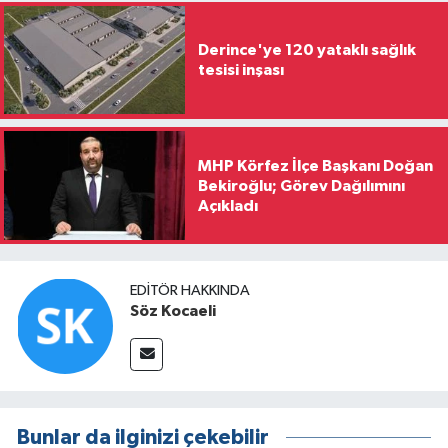
Derince'ye 120 yataklı sağlık
tesisi inşası
MHP Körfez İlçe Başkanı Doğan
Bekiroğlu; Görev Dağılımını
Açıkladı
EDITÖR HAKKINDA
Söz Kocaeli
Bunlar da ilginizi çekebilir