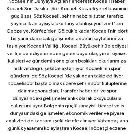
Kocaeli'nin Dünyaya Açılan Penceresi: Kocaeli Haber,
Kocaeli Son Dakika | Söz Kocaeli Kocaeli yerel basınının
güçlü sesi Söz Kocaeli, şehrin nabzını tutan tarafsız
yayıncılık anlayışıyla okurlarıyla buluşuyor. İzmit’ten
Gebze’ye, Körfez’den Gölcük’e kadar Kocaeli’nin dört
bir yanından sıcak gelişmeler anbean sayfalarımıza
taşınıyor. Kocaeli Valiliği, Kocaeli Büyükşehir Belediyesi
ve ilçe belediyelerinden gelen duyurular, yerel siyaset
kulisleri ve gündemin öne çıkan başlıkları okurlarımıza
hızlı ve doğru şekilde aktarılıyor. Kocaeli’nin spor
gündemi de Söz Kocaeli’de yakından takip ediliyor.
Kocaelispor başta olmak üzere şehrin spor kulüplerine
dair maç sonuçları, transfer haberleri ve spor
dünyasındaki gelişmeler anlık olarak okuyucularla
buluşturuluyor. Bölgenin güçlü sanayisi, ticaret ve iş
dünyasındaki gelişmeler, ekonomik veriler ve piyasa
analizleri de kapsamlı şekilde ele alınıyor. Vatandaşların
günlük yaşamını kolaylaştıran Kocaeli nöbetçi eczane