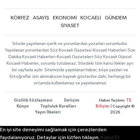
KÖRFEZ
ASAYİŞ
EKONOMİ
KOCAELİ
GÜNDEM
SİYASET
Sitede yayınlanan içerik ve yorumlardan yazarları sorumludur.
Yayınlanan yorumlardan Söz Kocaeli Gazetesi-Kocaeli Haberleri-Son
Dakika Kocaeli Haberleri-Kocaeli Gazeteleri-Söz Kocaeli Güncel
Kocaeli Haberler, sorumlu tutulamaz. Sitedeki tüm harici linkler ayrı
bir sayfada açılır. Sitemizde yayınlanan haber, köşe yazıları ve
fotoğraflar izin alınmaksızın kaynak gösterilse dahi, herhangi bir
ortamda kullanılamaz ve yayınlanamaz
Gizlilik Sözleşmesi
İletişim
Haber Yazılımı:
TE
Künye
Topluluk Kuralları
Bilişim
| Copyright ©
Yayın İlkeleri
2026
En iyi site deneyimi sağlamak için çerezlerden
faydalanıyoruz. Detaylar için lütfen tıklayın.
Kabul Et