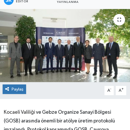
EDITÖR
YAYINLANMA
Paylaş
-
+
A
A
Kocaeli Valiliği
ve Gebze Organize Sanayi Bölgesi
(GOSB) arasında önemli bir atölye üretim protokolü
imzalandı. Protokol kapsamında GOSB, Çayırova