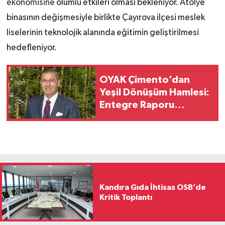
ekonomisine
olumlu etkileri olması bekleniyor. Atölye
binasının değişmesiyle birlikte Çayırova ilçesi meslek
liselerinin teknolojik alanında eğitimin geliştirilmesi
hedefleniyor.
OYAK Çimento’dan
Yeşil Dönüşüm Hamlesi:
Entegre Raporu
Açıklandı
Kandıra Gıda İhtisas OSB’de
Kritik Toplantı