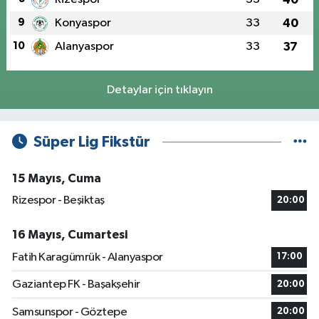
9
Konyaspor
33
40
10
Alanyaspor
33
37
Detaylar için tıklayın
Süper Lig Fikstür
15 Mayıs, Cuma
Rizespor - Beşiktaş
20:00
16 Mayıs, Cumartesi
Fatih Karagümrük - Alanyaspor
17:00
Gaziantep FK - Başakşehir
20:00
Samsunspor - Göztepe
20:00