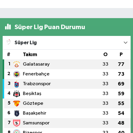
Süper Lig Puan Durumu
Süper Lig
#
Takım
O
P
1
Galatasaray
33
77
2
Fenerbahçe
33
73
3
Trabzonspor
33
69
4
Beşiktaş
33
59
5
Göztepe
33
55
6
Başakşehir
33
54
7
Samsunspor
33
48
8
Rizespor
33
40