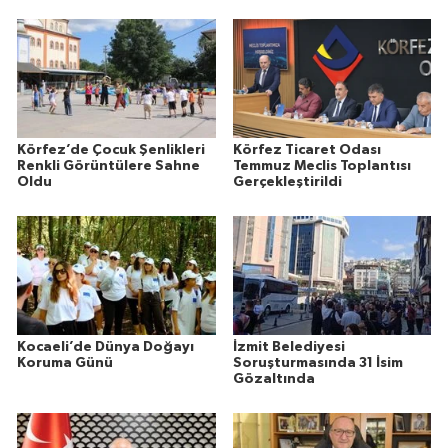
Körfez’de Çocuk Şenlikleri
Körfez Ticaret Odası
Renkli Görüntülere Sahne
Temmuz Meclis Toplantısı
Oldu
Gerçekleştirildi
Kocaeli’de Dünya Doğayı
İzmit Belediyesi
Koruma Günü
Soruşturmasında 31 İsim
Gözaltında