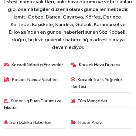
listesi, namaz vakitleri, anlık hava durumu ve vefat ilanları
gibi önemli bilgiler düzenli olarak güncellenmektedir.
İzmit, Gebze, Darıca, Çayırova, Körfez, Derince,
Kartepe, Başiskele, Kandıra, Gölcük, Karamürsel ve
Dilovası’ndan en güncel haberleri sunan Söz Kocaeli,
doğru, hızlı ve güvenilir haberciliğin adresi olmaya
devam ediyor.
Kocaeli Nöbetçi Eczaneler
Kocaeli Hava Durumu
Kocaeli Namaz Vakitleri
Kocaeli Trafik Yoğunluk
Haritası
Süper Lig Puan Durumu ve
Tüm Manşetler
Fikstür
Son Dakika Haberleri
Haber Arşivi