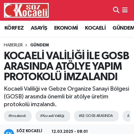
Kocaeli Nöbetçi Eczaneler
KÖRFEZ
ASAYİŞ
EKONOMİ
KOCAELİ
GÜNDE
Kocaeli Hava Durumu
HABERLER
GÜNDEM
Kocaeli Namaz Vakitleri
KOCAELİ VALİLİĞİ İLE GOSB
ARASINDA ATÖLYE YAPIM
Kocaeli Trafik Yoğunluk Haritası
PROTOKOLÜ İMZALANDI
Süper Lig Puan Durumu ve Fikstür
Kocaeli Valiliği ve Gebze Organize Sanayi Bölgesi
(GOSB) arasında önemli bir atölye üretim
Tüm Manşetler
protokolü imzalandı.
Son Dakika Haberleri
#Imzalandı
#Kocaeli Valiliği
#İLE GOSB ARASINDA
# A
Haber Arşivi
SÖZ KOCAELI
12.03.2025 - 08:01