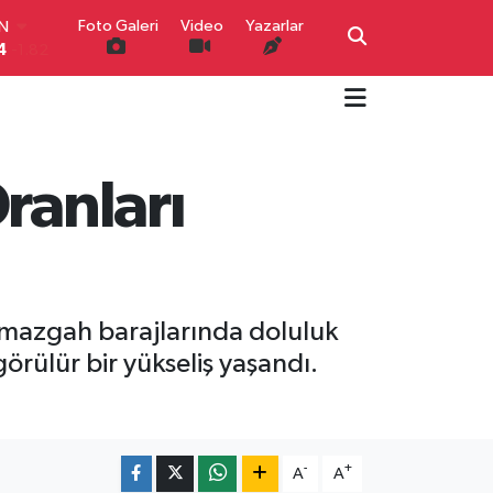
4
-1.82
Foto Galeri
Video
Yazarlar
R
0
0.02
O
0
0.19
İN
0
0.18
IN
ranları
000
0.19
00
,00
0
Namazgah barajlarında doluluk
görülür bir yükseliş yaşandı.
-
+
A
A