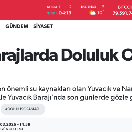
79.591,7
DOLA
°
10
İmsak
04:15
45,4362
EUR
İ
GÜNDEM
SİYASET
53,3869
STERL
61,6038
G.ALT
rajlarda Doluluk O
6862,09
BİST1
14.598
n en önemli su kaynakları olan Yuvacık ve 
ikle Yuvacık Barajı’nda son günlerde gözle 
#DOLULUK ORANLARI
03.2026 - 14:59
GÜNCELLEME