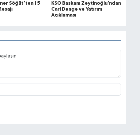
ner Söğüt’ten 15
KSO Başkanı Zeytinoğlu’ndan
esajı
Cari Denge ve Yatırım
Açıklaması