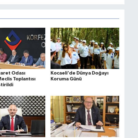
caret Odası
Kocaeli’de Dünya Doğayı
clis Toplantısı
Koruma Günü
irildi