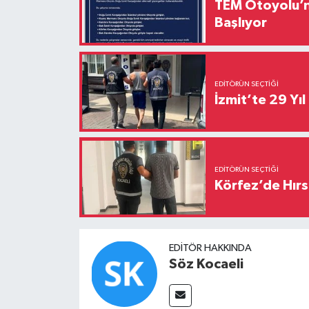
TEM Otoyolu’nd
Başlıyor
EDITÖRÜN SEÇTIĞI
İzmit’te 29 Yı
EDITÖRÜN SEÇTIĞI
Körfez’de Hırs
EDITÖR HAKKINDA
Söz Kocaeli