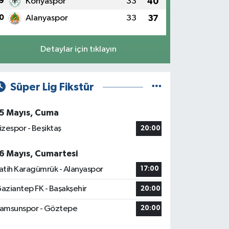
9
Konyaspor
33
40
0
Alanyaspor
33
37
Detaylar için tıklayın
Süper Lig Fikstür
5 Mayıs, Cuma
izespor - Beşiktaş
20:00
6 Mayıs, Cumartesi
atih Karagümrük - Alanyaspor
17:00
aziantep FK - Başakşehir
20:00
amsunspor - Göztepe
20:00