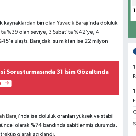
1
tik kaynaklardan biri olan
Yuvacık Barajı
’nda doluluk
t’ta %39 olan seviye, 3 Şubat’ta %42’ye, 4
45’e ulaştı. Barajdaki su miktarı ise 22 milyon
1
esi Soruşturmasında 31 İsim Gözaltında
R
e
1
F
G
 Barajı’
nda ise doluluk oranları yüksek ve stabil
S
 güncel olarak %74 bandında sabitlenmiş durumda.
treküp olarak açıklandı.