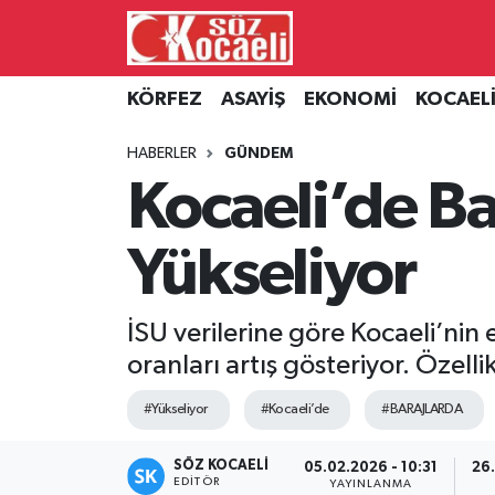
Kocaeli Nöbetçi Eczaneler
KÖRFEZ
ASAYİŞ
EKONOMİ
KOCAEL
Kocaeli Hava Durumu
HABERLER
GÜNDEM
Kocaeli’de Ba
Kocaeli Namaz Vakitleri
Yükseliyor
Kocaeli Trafik Yoğunluk Haritası
Süper Lig Puan Durumu ve Fikstür
İSU verilerine göre Kocaeli’ni
oranları artış gösteriyor. Özell
Tüm Manşetler
#Yükseliyor
#Kocaeli’de
#BARAJLARDA
Son Dakika Haberleri
SÖZ KOCAELI
05.02.2026 - 10:31
26.
Haber Arşivi
EDITÖR
YAYINLANMA