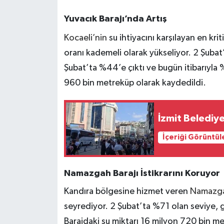
Yuvacık Barajı’nda Artış
Kocaeli’nin
su ihtiyacını karşılayan en kri
oranı kademeli olarak yükseliyor. 2 Şuba
Şubat’ta %44’e çıktı ve bugün itibarıyla %
960 bin metreküp olarak kaydedildi.
İzmit Belediy
İçeriği Görüntül
Namazgah Barajı İstikrarını Koruyor
Kandıra bölgesine hizmet veren
Namazgah
seyrediyor. 2 Şubat’ta %71 olan seviye,
Barajdaki su miktarı 16 milyon 720 bin me