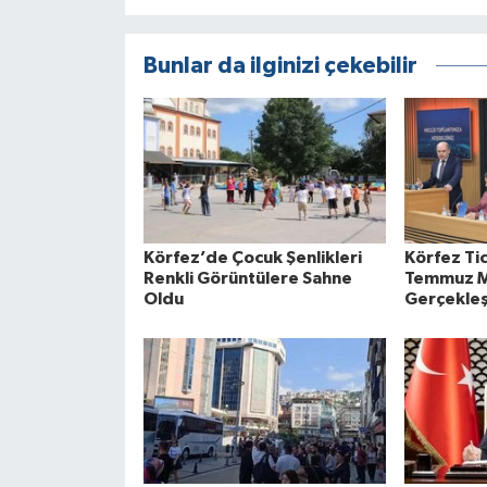
Bunlar da ilginizi çekebilir
Körfez’de Çocuk Şenlikleri
Körfez Ti
Renkli Görüntülere Sahne
Temmuz Me
Oldu
Gerçekleşt