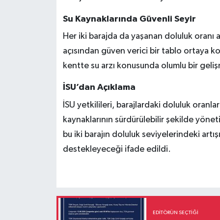
Su Kaynaklarında Güvenli Seyir
Her iki barajda da yaşanan doluluk oranı ar
açısından güven verici bir tablo ortaya k
kentte su arzı konusunda olumlu bir geliş
İSU’dan Açıklama
İSU yetkilileri, barajlardaki doluluk oranla
kaynaklarının sürdürülebilir şekilde yönetil
bu iki barajın doluluk seviyelerindeki ar
destekleyeceği ifade edildi.
EDITÖRÜN SEÇTIĞI