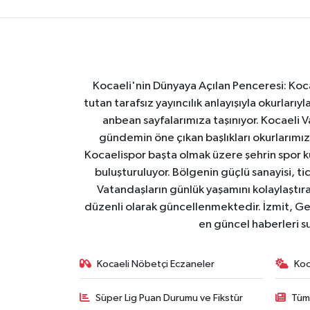
Kocaeli'nin Dünyaya Açılan Penceresi: Kocae
tutan tarafsız yayıncılık anlayışıyla okurlar
anbean sayfalarımıza taşınıyor. Kocaeli Va
gündemin öne çıkan başlıkları okurlarımıza
Kocaelispor başta olmak üzere şehrin spor ku
buluşturuluyor. Bölgenin güçlü sanayisi, ti
Vatandaşların günlük yaşamını kolaylaştıran
düzenli olarak güncellenmektedir. İzmit, Ge
en güncel haberleri s
Kocaeli Nöbetçi Eczaneler
Koc
Süper Lig Puan Durumu ve Fikstür
Tüm