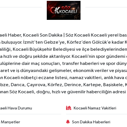
li Haber, Kocaeli Son Dakika | Söz Kocaeli Kocaeli yerel bası
ıyla buluşuyor. İzmit’ten Gebze’ye, Körfez’den Gölcük’e kadar 
liliği, Kocaeli Büyükşehir Belediyesi ve ilçe belediyelerinden 
 hızlı ve doğru şekilde aktarılıyor. Kocaeli’nin spor gündemi
lüplerine dair maç sonuçları, transfer haberleri ve spor düny
caret ve iş dünyasındaki gelişmeler, ekonomik veriler ve piyasa 
 Kocaeli nöbetçi eczane listesi, namaz vakitleri, anlık hava d
bze, Darıca, Çayırova, Körfez, Derince, Kartepe, Başiskele, 
unan Söz Kocaeli, doğru, hızlı ve güvenilir haberciliğin adres
aeli Hava Durumu
Kocaeli Namaz Vakitleri
 Manşetler
Son Dakika Haberleri