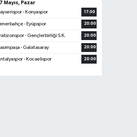
7 Mayıs, Pazar
ayserispor - Konyaspor
17:00
enerbahçe - Eyüpspor
20:00
rabzonspor - Gençlerbirliği S.K.
20:00
asımpaşa - Galatasaray
20:00
ntalyaspor - Kocaelispor
20:00