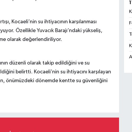
1
K
tışı, Kocaeli’nin su ihtiyacının karşılanması
F
oyuyor. Özellikle
Yuvacık
Barajı’ndaki yükseliş,
T
me olarak değerlendiriliyor.
K
A
rının düzenli olarak takip edildiğini ve su
diğini belirtti. Kocaeli’nin su ihtiyacını karşılayan
tışın, önümüzdeki dönemde kentte su güvenliğini