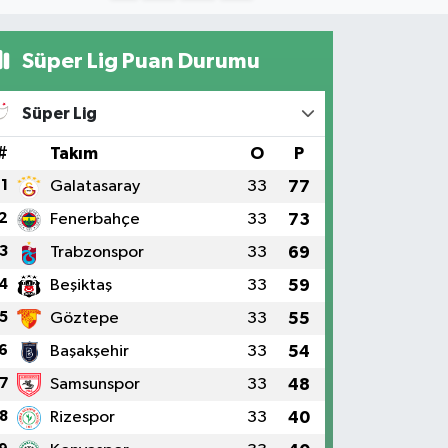
Süper Lig Puan Durumu
Süper Lig
#
Takım
O
P
1
Galatasaray
33
77
2
Fenerbahçe
33
73
3
Trabzonspor
33
69
4
Beşiktaş
33
59
5
Göztepe
33
55
6
Başakşehir
33
54
7
Samsunspor
33
48
8
Rizespor
33
40