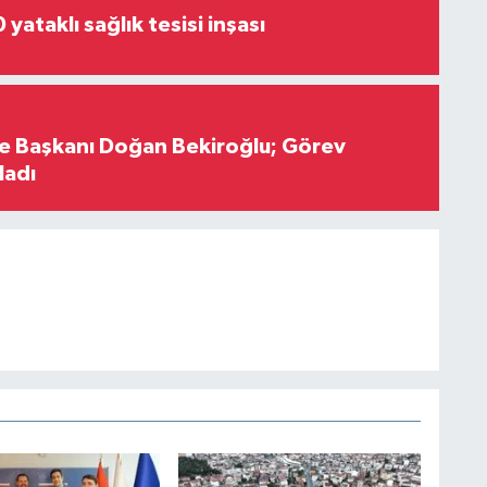
yataklı sağlık tesisi inşası
çe Başkanı Doğan Bekiroğlu; Görev
ladı