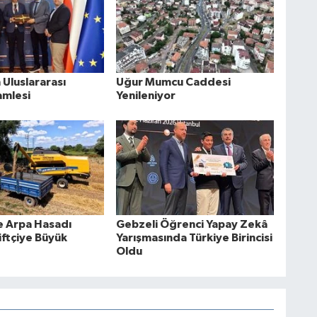
Uluslararası
Uğur Mumcu Caddesi
amlesi
Yenileniyor
e Arpa Hasadı
Gebzeli Öğrenci Yapay Zekâ
iftçiye Büyük
Yarışmasında Türkiye Birincisi
Oldu