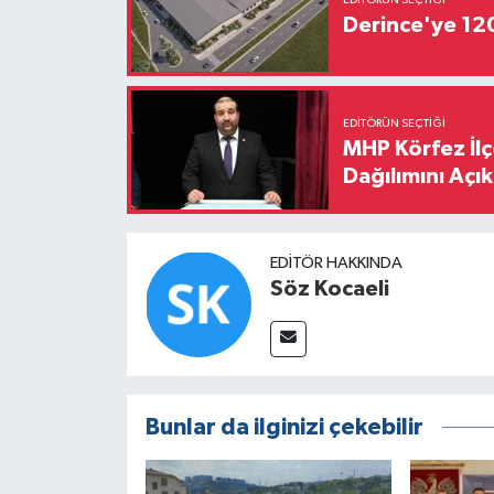
EDITÖRÜN SEÇTIĞI
Derince'ye 120 
EDITÖRÜN SEÇTIĞI
MHP Körfez İl
Dağılımını Açık
EDITÖR HAKKINDA
Söz Kocaeli
Bunlar da ilginizi çekebilir