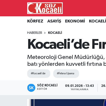
Kocaeli Nöbetçi Eczaneler
KÖRFEZ
ASAYİŞ
EKONOMİ
KOCAEL
Kocaeli Hava Durumu
HABERLER
KOCAELİ
Kocaeli’de Fır
Kocaeli Namaz Vakitleri
Kocaeli Trafik Yoğunluk Haritası
Meteoroloji Genel Müdürlüğü, 
batı yönlerden kuvvetli fırtına b
Süper Lig Puan Durumu ve Fikstür
#Kocaeli’de
#Fırtına Uyarısı
Tüm Manşetler
SÖZ KOCAELI
09.01.2026 - 13:43
26
EDITÖR
Son Dakika Haberleri
YAYINLANMA
Haber Arşivi