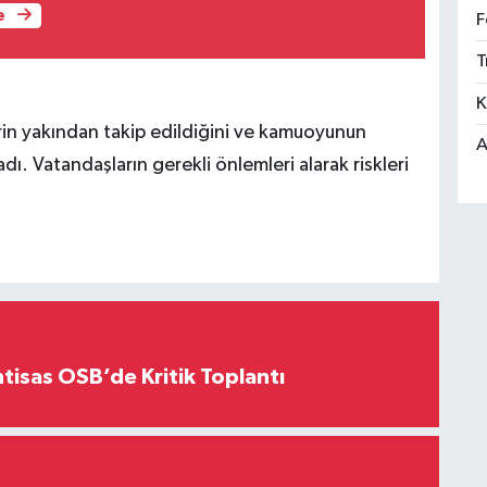
e
F
T
K
in yakından takip edildiğini ve kamuoyunun
A
dı. Vatandaşların gerekli önlemleri alarak riskleri
htisas OSB’de Kritik Toplantı