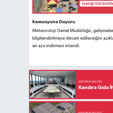
İçeriği Görüntül
Kamuoyuna Duyuru
Meteoroloji Genel Müdürlüğü, gelişmeler
bilgilendirilmeye devam edileceğini açıkla
en aza indirmesi istendi.
EDITÖRÜN SEÇTIĞI
Kandıra Gıda İ