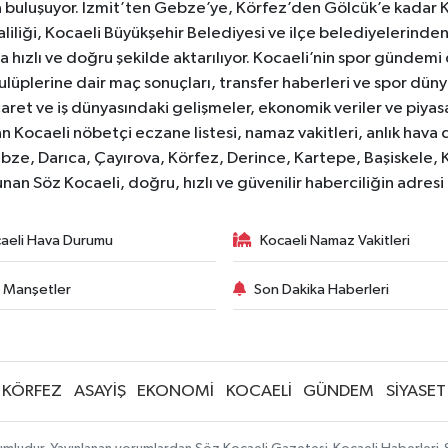
ıyla buluşuyor. İzmit’ten Gebze’ye, Körfez’den Gölcük’e kadar 
liliği, Kocaeli Büyükşehir Belediyesi ve ilçe belediyelerinden 
 hızlı ve doğru şekilde aktarılıyor. Kocaeli’nin spor gündemi
lüplerine dair maç sonuçları, transfer haberleri ve spor düny
caret ve iş dünyasındaki gelişmeler, ekonomik veriler ve piyasa 
 Kocaeli nöbetçi eczane listesi, namaz vakitleri, anlık hava d
bze, Darıca, Çayırova, Körfez, Derince, Kartepe, Başiskele, 
unan Söz Kocaeli, doğru, hızlı ve güvenilir haberciliğin adres
aeli Hava Durumu
Kocaeli Namaz Vakitleri
 Manşetler
Son Dakika Haberleri
KÖRFEZ
ASAYİŞ
EKONOMİ
KOCAELİ
GÜNDEM
SİYASET