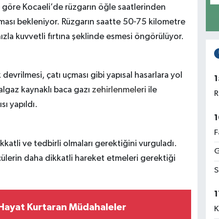
 göre Kocaeli’de rüzgarın öğle saatlerinden
lması bekleniyor. Rüzgarın saatte 50-75 kilometre
hızla kuvvetli fırtına şeklinde esmesi öngörülüyor.
 devrilmesi, çatı uçması gibi yapısal hasarlara yol
1
ğalgaz kaynaklı baca gazı
zehirlenmeleri
ile
R
sı yapıldı.
1
F
kkatli ve tedbirli olmaları gerektiğini vurguladı.
G
cülerin daha dikkatli hareket etmeleri gerektiği
S
1
ayat Kurtaran Müdahaleler
K