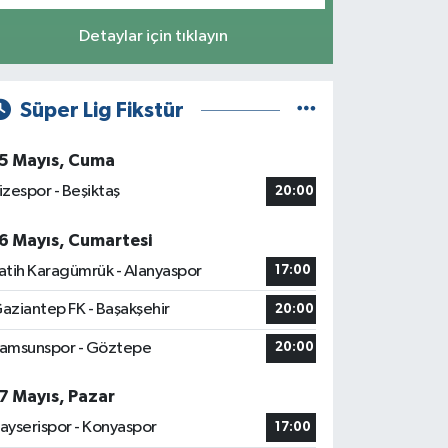
Detaylar için tıklayın
Süper Lig Fikstür
5 Mayıs, Cuma
izespor - Beşiktaş
20:00
6 Mayıs, Cumartesi
atih Karagümrük - Alanyaspor
17:00
aziantep FK - Başakşehir
20:00
amsunspor - Göztepe
20:00
7 Mayıs, Pazar
ayserispor - Konyaspor
17:00