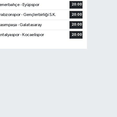
enerbahçe - Eyüpspor
20:00
rabzonspor - Gençlerbirliği S.K.
20:00
asımpaşa - Galatasaray
20:00
ntalyaspor - Kocaelispor
20:00