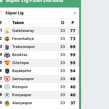
Süper Lig Puan Durumu
Süper Lig
#
Takım
O
P
1
Galatasaray
33
77
2
Fenerbahçe
33
73
3
Trabzonspor
33
69
4
Beşiktaş
33
59
5
Göztepe
33
55
6
Başakşehir
33
54
7
Samsunspor
33
48
8
Rizespor
33
40
9
Konyaspor
33
40
0
Alanyaspor
33
37