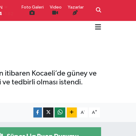
IN
Foto Galeri
Video
Yazarlar
4
-1.82
R
0
0.02
O
0
0.19
İN
0
0.18
IN
000
0.19
00
 itibaren Kocaeli’de güney ve
,00
0
 ve tedbirli olması istendi.
-
+
A
A