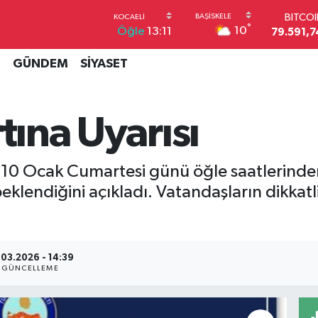
BITCO
79.591,7
°
10
Öğle
13:11
DOLA
45,4362
İ
GÜNDEM
SİYASET
EUR
53,3869
STERL
61,6038
tına Uyarısı
G.ALT
6862,09
BİST1
10 Ocak Cumartesi günü öğle saatlerinden
14.598
eklendiğini açıkladı. Vatandaşların dikkatli
.03.2026 - 14:39
GÜNCELLEME