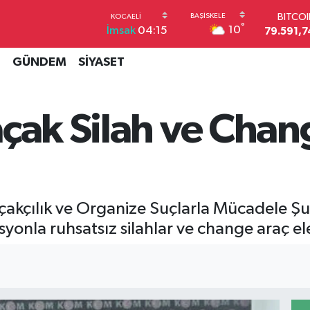
BITCO
79.591,7
°
10
İmsak
04:15
DOLA
45,4362
İ
GÜNDEM
SİYASET
EUR
53,3869
STERL
61,6038
açak Silah ve Chan
G.ALT
6862,09
BİST1
14.598
akçılık ve Organize Suçlarla Mücadele Şu
onla ruhsatsız silahlar ve change araç ele