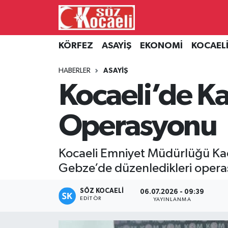
Kocaeli Nöbetçi Eczaneler
KÖRFEZ
ASAYİŞ
EKONOMİ
KOCAEL
Kocaeli Hava Durumu
HABERLER
ASAYİŞ
Kocaeli’de K
Kocaeli Namaz Vakitleri
Operasyonu
Kocaeli Trafik Yoğunluk Haritası
Süper Lig Puan Durumu ve Fikstür
Kocaeli Emniyet Müdürlüğü Kaç
Gebze’de düzenledikleri operasy
Tüm Manşetler
SÖZ KOCAELI
06.07.2026 - 09:39
Son Dakika Haberleri
EDITÖR
YAYINLANMA
Haber Arşivi