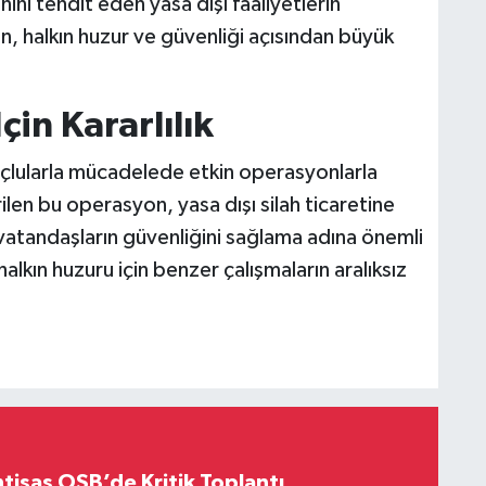
ni tehdit eden yasa dışı faaliyetlerin
ın, halkın huzur ve güvenliği açısından büyük
in Kararlılık
çlularla mücadelede etkin operasyonlarla
len bu operasyon, yasa dışı silah ticaretine
, vatandaşların güvenliğini sağlama adına önemli
 halkın huzuru için benzer çalışmaların aralıksız
htisas OSB’de Kritik Toplantı