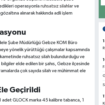
edikleri operasyonla
ruhsatsız silahlar
ve
gözaltına alınarak hakkında adli işlem
asyonu
1
cadele Şube Müdürlüğü Gebze KOM Büro
R
nlemeye yönelik yürüttüğü çalışmalar kapsamında
İkametinde ruhsatsız silah bulundurduğu ve
1
ilgiler elde edilen bir şahıs, Gebze ilçesinde
F
 aramalarda çok sayıda silah ve mühimmat ele
G
S
e Geçirildi
1
 1 adet GLOCK marka 45 kalibre tabanca, 1
K