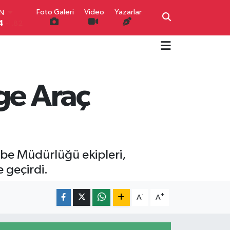
IN
Foto Galeri
Video
Yazarlar
4
-1.82
R
0
0.02
O
0
0.19
İN
0
0.18
ge Araç
IN
000
0.19
00
,00
0
be Müdürlüğü ekipleri,
 geçirdi.
-
+
A
A