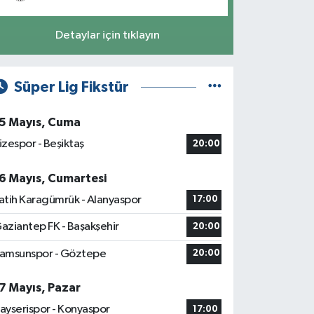
Detaylar için tıklayın
Süper Lig Fikstür
5 Mayıs, Cuma
izespor - Beşiktaş
20:00
6 Mayıs, Cumartesi
atih Karagümrük - Alanyaspor
17:00
aziantep FK - Başakşehir
20:00
amsunspor - Göztepe
20:00
7 Mayıs, Pazar
ayserispor - Konyaspor
17:00