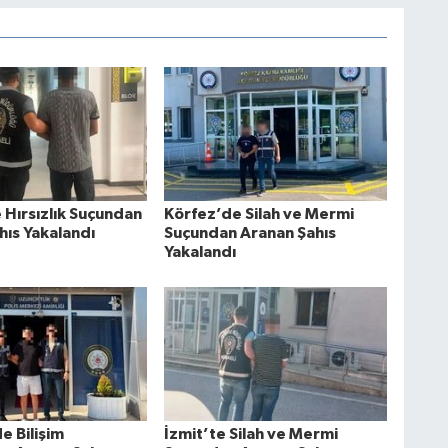
 Hırsızlık Suçundan
Körfez’de Silah ve Mermi
hıs Yakalandı
Suçundan Aranan Şahıs
Yakalandı
e Bilişim
İzmit’te Silah ve Mermi