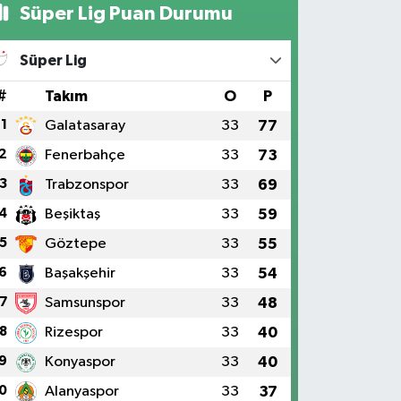
Süper Lig Puan Durumu
Süper Lig
#
Takım
O
P
1
Galatasaray
33
77
2
Fenerbahçe
33
73
3
Trabzonspor
33
69
4
Beşiktaş
33
59
5
Göztepe
33
55
6
Başakşehir
33
54
7
Samsunspor
33
48
8
Rizespor
33
40
9
Konyaspor
33
40
0
Alanyaspor
33
37