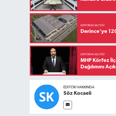
EDITÖRÜN SEÇTIĞI
Derince'ye 120 
EDITÖRÜN SEÇTIĞI
MHP Körfez İl
Dağılımını Açık
EDITÖR HAKKINDA
Söz Kocaeli