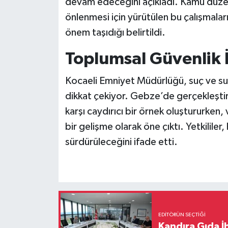
devam edeceğini açıkladı. Kamu düzeni
önlenmesi için yürütülen bu çalışmalar
önem taşıdığı belirtildi.
Toplumsal Güvenlik İç
Kocaeli Emniyet Müdürlüğü, suç ve su
dikkat çekiyor. Gebze’de gerçekleştiri
karşı caydırıcı bir örnek oluştururken
bir gelişme olarak öne çıktı. Yetkililer,
sürdürüleceğini ifade etti.
EDITÖRÜN SEÇTIĞI
Kandıra Gıda İ