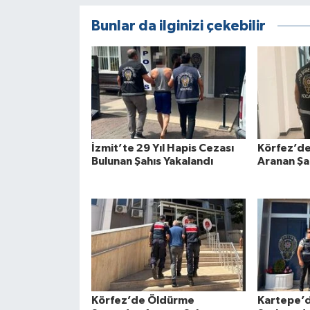
Bunlar da ilginizi çekebilir
İzmit’te 29 Yıl Hapis Cezası
Körfez’de
Bulunan Şahıs Yakalandı
Aranan Şa
Körfez’de Öldürme
Kartepe’d