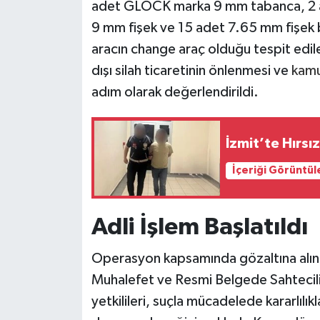
adet GLOCK marka 9 mm tabanca, 2 ade
9 mm fişek ve 15 adet 7.65 mm fişek bu
aracın change araç olduğu tespit edile
dışı silah ticaretinin önlenmesi ve
kamu
adım olarak değerlendirildi.
İzmit’te Hırsı
İçeriği Görüntül
Adli İşlem Başlatıldı
Operasyon kapsamında gözaltına alına
Muhalefet ve Resmi Belgede Sahtecilik
yetkilileri, suçla mücadelede kararlılı