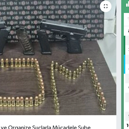
1
k ve Organize Suçlarla Mücadele Şube