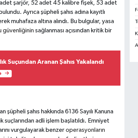
t şarjör, 52 adet 45 kalibre fişek, 53 adet
F
lundu. Ayrıca şüpheli şahıs adına kayıtlı
rek muhafaza altına alındı. Bu bulgular, yasa
T
 güvenliğinin
sağlanması açısından kritik bir
K
A
zlık Suçundan Aranan Şahıs Yakalandı
e
n şüpheli şahıs hakkında 6136 Sayılı Kanuna
 suçlarından adli işlem başlatıldı. Emniyet
klarını vurgulayarak benzer
operasyonların