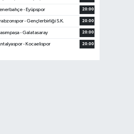
enerbahçe - Eyüpspor
20:00
rabzonspor - Gençlerbirliği S.K.
20:00
asımpaşa - Galatasaray
20:00
ntalyaspor - Kocaelispor
20:00