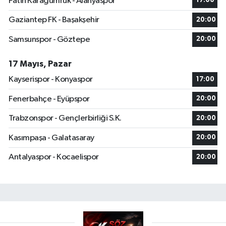
Fatih Karagümrük - Alanyaspor
17:00
Gaziantep FK - Başakşehir
20:00
Samsunspor - Göztepe
20:00
17 Mayıs, Pazar
Kayserispor - Konyaspor
17:00
Fenerbahçe - Eyüpspor
20:00
Trabzonspor - Gençlerbirliği S.K.
20:00
Kasımpaşa - Galatasaray
20:00
Antalyaspor - Kocaelispor
20:00