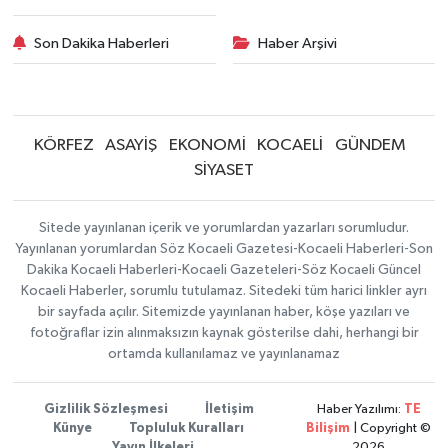
Son Dakika Haberleri
Haber Arşivi
KÖRFEZ
ASAYİŞ
EKONOMİ
KOCAELİ
GÜNDEM
SİYASET
Sitede yayınlanan içerik ve yorumlardan yazarları sorumludur.
Yayınlanan yorumlardan Söz Kocaeli Gazetesi-Kocaeli Haberleri-Son
Dakika Kocaeli Haberleri-Kocaeli Gazeteleri-Söz Kocaeli Güncel
Kocaeli Haberler, sorumlu tutulamaz. Sitedeki tüm harici linkler ayrı
bir sayfada açılır. Sitemizde yayınlanan haber, köşe yazıları ve
fotoğraflar izin alınmaksızın kaynak gösterilse dahi, herhangi bir
ortamda kullanılamaz ve yayınlanamaz
Gizlilik Sözleşmesi
İletişim
Haber Yazılımı:
TE
Künye
Topluluk Kuralları
Bilişim
| Copyright ©
Yayın İlkeleri
2026