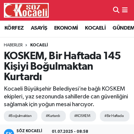
Kocaeli Nöbetçi Eczaneler
KÖRFEZ
ASAYİŞ
EKONOMİ
KOCAELİ
GÜNDE
Kocaeli Hava Durumu
HABERLER
KOCAELİ
Kocaeli Namaz Vakitleri
KOSKEM, Bir Haftada 145
Kişiyi Boğulmaktan
Kocaeli Trafik Yoğunluk Haritası
Kurtardı
Süper Lig Puan Durumu ve Fikstür
Kocaeli Büyükşehir Belediyesi’ne bağlı KOSKEM
ekipleri, yaz sezonunda sahillerde can güvenliğini
Tüm Manşetler
sağlamak için yoğun mesai harcıyor.
Son Dakika Haberleri
#Boğulmaktan
#Kurtardı
#KOSKEM
#Bir Haftada
Haber Arşivi
SÖZ KOCAELI
01.07.2025 - 08:58