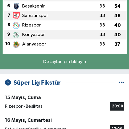
6
Başakşehir
33
54
7
Samsunspor
33
48
8
Rizespor
33
40
9
Konyaspor
33
40
10
Alanyaspor
33
37
Detaylar için tıklayın
Süper Lig Fikstür
15 Mayıs, Cuma
Rizespor - Beşiktaş
20:00
16 Mayıs, Cumartesi