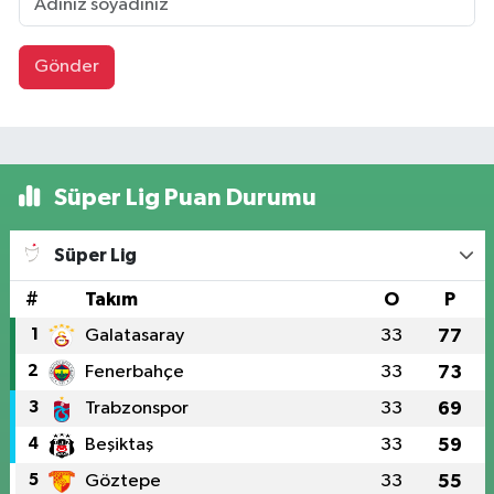
Gönder
Süper Lig Puan Durumu
Süper Lig
#
Takım
O
P
1
Galatasaray
33
77
2
Fenerbahçe
33
73
3
Trabzonspor
33
69
4
Beşiktaş
33
59
5
Göztepe
33
55