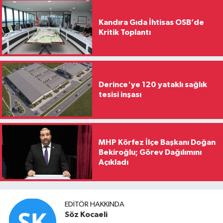
Kandıra Gıda İhtisas OSB’de
Kritik Toplantı
Derince'ye 120 yataklı sağlık
tesisi inşası
MHP Körfez İlçe Başkanı Doğan
Bekiroğlu; Görev Dağılımını
Açıkladı
EDITÖR HAKKINDA
Söz Kocaeli