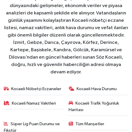
dünyasındaki gelişmeler, ekonomik veriler ve piyasa
analizleri de kapsamlı şekilde ele alınıyor. Vatandaşların
günlük yaşamını kolaylaştıran Kocaeli nöbetçi eczane
listesi, namaz vakitleri, anlık hava durumu ve vefat ilanları
gibi önemli bilgiler düzenli olarak güncellenmektedir.
İzmit, Gebze, Darıca, Çayırova, Körfez, Derince,
Kartepe, Başiskele, Kandıra, Gölcük, Karamürsel ve
Dilovası’ndan en güncel haberleri sunan Söz Kocaeli,
doğru, hızlı ve güvenilir haberciliğin adresi olmaya
devam ediyor.
Kocaeli Nöbetçi Eczaneler
Kocaeli Hava Durumu
Kocaeli Namaz Vakitleri
Kocaeli Trafik Yoğunluk
Haritası
Süper Lig Puan Durumu ve
Tüm Manşetler
Fikstür