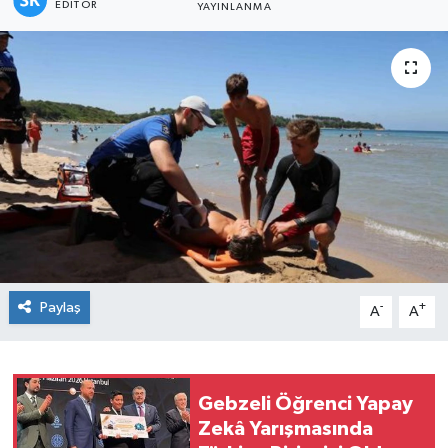
EDITÖR
YAYINLANMA
Paylaş
-
+
A
A
Gebzeli Öğrenci Yapay
Zekâ Yarışmasında