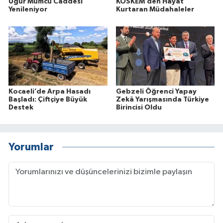
Uğur Mumcu Caddesi
KOSKEM’den Hayat
Yenileniyor
Kurtaran Müdahaleler
Kocaeli’de Arpa Hasadı
Gebzeli Öğrenci Yapay
Başladı: Çiftçiye Büyük
Zekâ Yarışmasında Türkiye
Destek
Birincisi Oldu
Yorumlar