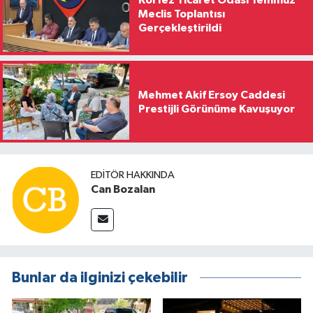
Körfez Ticaret Odası Temmuz
Meclis Toplantısı
Gerçekleştirildi
Mehmet Akif Ersoy Caddesi
Prestijli Görünüme Kavuşuyor
EDITÖR HAKKINDA
Can Bozalan
Bunlar da ilginizi çekebilir