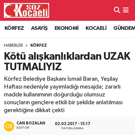
Kocaeli Nöbetçi Eczaneler
KÖRFEZ
ASAYİŞ
EKONOMİ
KOCAELİ
GÜNDE
Kocaeli Hava Durumu
HABERLER
KÖRFEZ
Kocaeli Namaz Vakitleri
Kötü alışkanlıklardan UZAK
TUTMALIYIZ
Kocaeli Trafik Yoğunluk Haritası
Körfez Belediye Başkanı İsmail Baran, Yeşilay
Süper Lig Puan Durumu ve Fikstür
Haftası nedeniyle yayımladığı mesajda; zararlı
madde kullanımının doğurduğu olumsuz
Tüm Manşetler
sonuçların gençlere etkili bir şekilde anlatılması
gerektiğine dikkat çekti
Son Dakika Haberleri
CAN BOZALAN
02.03.2017 - 15:17
EDITÖR
YAYINLANMA
Haber Arşivi