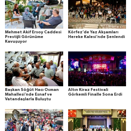
Mehmet Akif Ersoy Caddesi
Körfez’de Yaz Akşamları
Prestijli Görünüme
Hereke Kalesi’nde Şenlendi
Kavuşuyor
Başkan Söğüt Hacı Osman
Altın Kiraz Festivali
Mahallesi’nde Esnaf ve
Görkemli Finalle Sona Erdi
Vatandaşlarla Buluştu