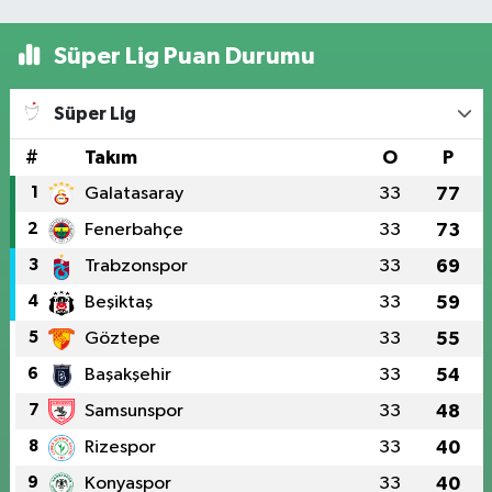
Süper Lig Puan Durumu
Süper Lig
#
Takım
O
P
1
Galatasaray
33
77
2
Fenerbahçe
33
73
3
Trabzonspor
33
69
4
Beşiktaş
33
59
5
Göztepe
33
55
6
Başakşehir
33
54
7
Samsunspor
33
48
8
Rizespor
33
40
9
Konyaspor
33
40