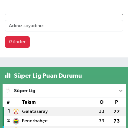
Gönder
Süper Lig Puan Durumu
Süper Lig
#
Takım
O
P
1
Galatasaray
33
77
2
Fenerbahçe
33
73