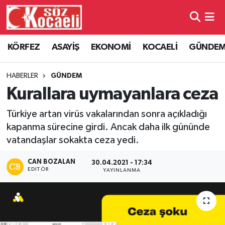
Kocaeli Nöbetçi Eczaneler
KÖRFEZ
ASAYİŞ
EKONOMİ
KOCAELİ
GÜNDE
Kocaeli Hava Durumu
HABERLER
GÜNDEM
Kocaeli Namaz Vakitleri
Kurallara uymayanlara ceza
Türkiye artan virüs vakalarından sonra açıkladığı
Kocaeli Trafik Yoğunluk Haritası
kapanma sürecine girdi. Ancak daha ilk gününde
vatandaşlar sokakta ceza yedi.
Süper Lig Puan Durumu ve Fikstür
CAN BOZALAN
30.04.2021 - 17:34
Tüm Manşetler
EDITÖR
YAYINLANMA
Son Dakika Haberleri
Haber Arşivi