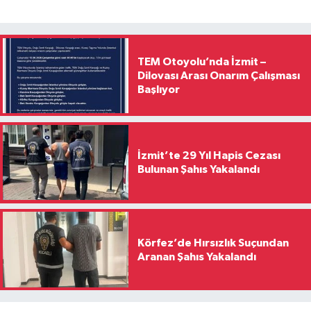
TEM Otoyolu’nda İzmit –
Dilovası Arası Onarım Çalışması
Başlıyor
İzmit’te 29 Yıl Hapis Cezası
Bulunan Şahıs Yakalandı
Körfez’de Hırsızlık Suçundan
Aranan Şahıs Yakalandı