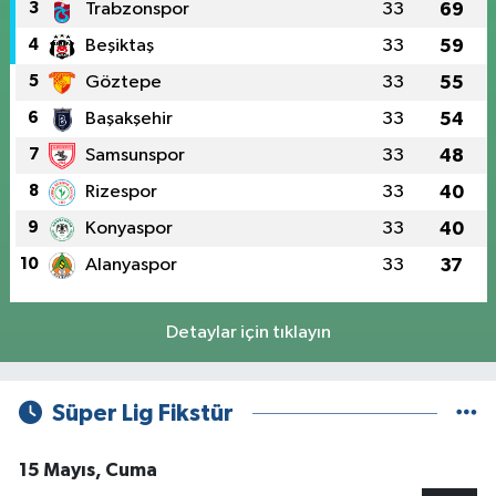
3
Trabzonspor
33
69
4
Beşiktaş
33
59
5
Göztepe
33
55
6
Başakşehir
33
54
7
Samsunspor
33
48
8
Rizespor
33
40
9
Konyaspor
33
40
10
Alanyaspor
33
37
Detaylar için tıklayın
Süper Lig Fikstür
15 Mayıs, Cuma