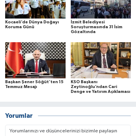
Kocaeli’de Dünya Doğayı
İzmit Belediyesi
Koruma Günü
Soruşturmasında 31 İsim
Gözaltında
Başkan Şener Söğüt’ten 15
KSO Başkanı
Temmuz Mesajı
Zeytinoğlu’ndan Cari
Denge ve Yatırım Açıklaması
Yorumlar