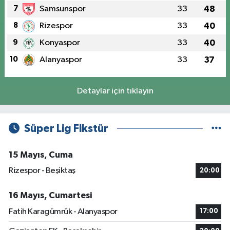
7
Samsunspor
33
48
8
Rizespor
33
40
9
Konyaspor
33
40
10
Alanyaspor
33
37
Detaylar için tıklayın
Süper Lig Fikstür
15 Mayıs, Cuma
Rizespor - Beşiktaş
20:00
16 Mayıs, Cumartesi
Fatih Karagümrük - Alanyaspor
17:00