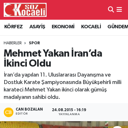
Kocaeli Nöbetçi Eczaneler
KÖRFEZ
ASAYİŞ
EKONOMİ
KOCAELİ
GÜNDE
Kocaeli Hava Durumu
HABERLER
SPOR
Kocaeli Namaz Vakitleri
Mehmet Yakan İran’da
İkinci Oldu
Kocaeli Trafik Yoğunluk Haritası
İran’da yapılan 11. Uluslararası Dayanışma ve
Süper Lig Puan Durumu ve Fikstür
Dostluk Karate Şampiyonasında Büyükşehirli milli
karateci Mehmet Yakan ikinci olarak gümüş
Tüm Manşetler
madalyanın sahibi oldu.
Son Dakika Haberleri
CAN BOZALAN
24.08.2015 - 16:19
EDITÖR
YAYINLANMA
Haber Arşivi