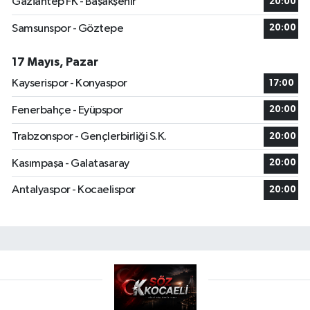
Gaziantep FK - Başakşehir
20:00
Samsunspor - Göztepe
20:00
17 Mayıs, Pazar
Kayserispor - Konyaspor
17:00
Fenerbahçe - Eyüpspor
20:00
Trabzonspor - Gençlerbirliği S.K.
20:00
Kasımpaşa - Galatasaray
20:00
Antalyaspor - Kocaelispor
20:00