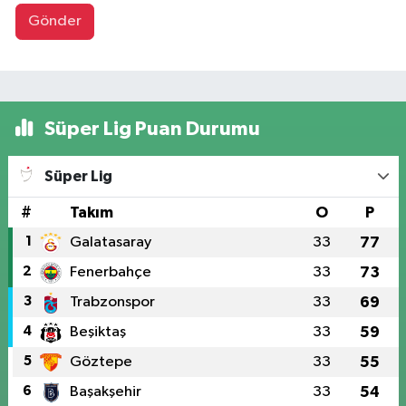
Gönder
Süper Lig Puan Durumu
Süper Lig
#
Takım
O
P
1
Galatasaray
33
77
2
Fenerbahçe
33
73
3
Trabzonspor
33
69
4
Beşiktaş
33
59
5
Göztepe
33
55
6
Başakşehir
33
54