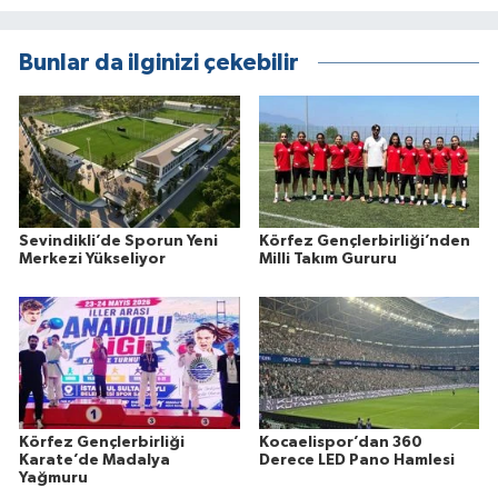
Bunlar da ilginizi çekebilir
Sevindikli’de Sporun Yeni
Körfez Gençlerbirliği’nden
Merkezi Yükseliyor
Milli Takım Gururu
Körfez Gençlerbirliği
Kocaelispor’dan 360
Karate’de Madalya
Derece LED Pano Hamlesi
Yağmuru