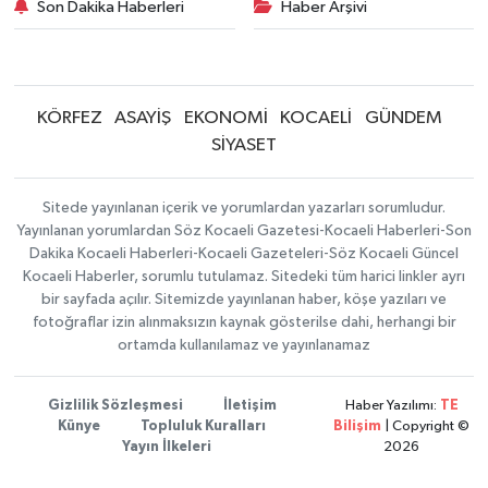
Son Dakika Haberleri
Haber Arşivi
KÖRFEZ
ASAYİŞ
EKONOMİ
KOCAELİ
GÜNDEM
SİYASET
Sitede yayınlanan içerik ve yorumlardan yazarları sorumludur.
Yayınlanan yorumlardan Söz Kocaeli Gazetesi-Kocaeli Haberleri-Son
Dakika Kocaeli Haberleri-Kocaeli Gazeteleri-Söz Kocaeli Güncel
Kocaeli Haberler, sorumlu tutulamaz. Sitedeki tüm harici linkler ayrı
bir sayfada açılır. Sitemizde yayınlanan haber, köşe yazıları ve
fotoğraflar izin alınmaksızın kaynak gösterilse dahi, herhangi bir
ortamda kullanılamaz ve yayınlanamaz
Gizlilik Sözleşmesi
İletişim
Haber Yazılımı:
TE
Künye
Topluluk Kuralları
Bilişim
| Copyright ©
Yayın İlkeleri
2026