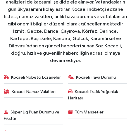
analizleri de kapsamlı şekilde ele alınıyor. Vatandaşların
günlük yaşamını kolaylaştıran Kocaeli nöbetçi eczane
listesi, namaz vakitleri, anlık hava durumu ve vefat ilanları
gibi önemli bilgiler düzenli olarak güncellenmektedir.
İzmit, Gebze, Darıca, Çayırova, Körfez, Derince,
Kartepe, Başiskele, Kandıra, Gölcük, Karamürsel ve
Dilovası’ndan en güncel haberleri sunan Söz Kocaeli,
doğru, hızlı ve güvenilir haberciliğin adresi olmaya
devam ediyor.
Kocaeli Nöbetçi Eczaneler
Kocaeli Hava Durumu
Kocaeli Namaz Vakitleri
Kocaeli Trafik Yoğunluk
Haritası
Süper Lig Puan Durumu ve
Tüm Manşetler
Fikstür