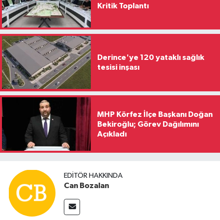
Kritik Toplantı
Derince'ye 120 yataklı sağlık
tesisi inşası
MHP Körfez İlçe Başkanı Doğan
Bekiroğlu; Görev Dağılımını
Açıkladı
EDITÖR HAKKINDA
Can Bozalan