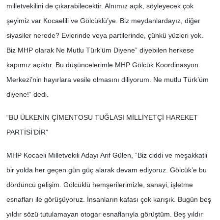
milletvekilini de çıkarabilecektir. Alnımız açık, söyleyecek çok
şeyimiz var Kocaelili ve Gölcüklü’ye. Biz meydanlardayız, diğer
siyasiler nerede? Evlerinde veya partilerinde, çünkü yüzleri yok.
Biz MHP olarak Ne Mutlu Türk’üm Diyene” diyebilen herkese
kapımız açıktır. Bu düşüncelerimle MHP Gölcük Koordinasyon
Merkezi’nin hayırlara vesile olmasını diliyorum. Ne mutlu Türk’üm
diyene!“ dedi.
“BU ÜLKENİN ÇİMENTOSU TUĞLASI MİLLİYETÇİ HAREKET
PARTİSİ’DİR”
MHP Kocaeli Milletvekili Adayı Arif Gülen, “Biz ciddi ve meşakkatli
bir yolda her geçen gün güç alarak devam ediyoruz. Gölcük’e bu
dördüncü gelişim. Gölcüklü hemşerilerimizle, sanayi, işletme
esnafları ile görüşüyoruz. İnsanların kafası çok karışık. Bugün beş
yıldır sözü tutulamayan otogar esnaflarıyla görüştüm. Beş yıldır