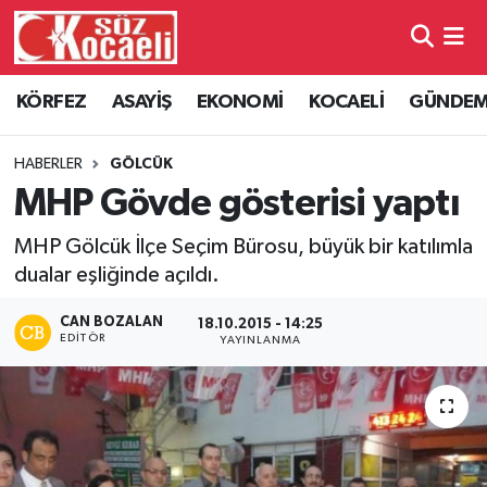
Kocaeli Nöbetçi Eczaneler
KÖRFEZ
ASAYİŞ
EKONOMİ
KOCAELİ
GÜNDE
Kocaeli Hava Durumu
HABERLER
GÖLCÜK
Kocaeli Namaz Vakitleri
MHP Gövde gösterisi yaptı
MHP Gölcük İlçe Seçim Bürosu, büyük bir katılımla
Kocaeli Trafik Yoğunluk Haritası
dualar eşliğinde açıldı.
Süper Lig Puan Durumu ve Fikstür
CAN BOZALAN
18.10.2015 - 14:25
EDITÖR
YAYINLANMA
Tüm Manşetler
Son Dakika Haberleri
Haber Arşivi