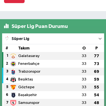
Süper Lig Puan Durumu
Süper Lig
#
Takım
O
P
1
Galatasaray
33
77
2
Fenerbahçe
33
73
3
Trabzonspor
33
69
4
Beşiktaş
33
59
5
Göztepe
33
55
6
Başakşehir
33
54
7
Samsunspor
33
48