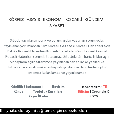
KÖRFEZ
ASAYİŞ
EKONOMİ
KOCAELİ
GÜNDEM
SİYASET
Sitede yayınlanan içerik ve yorumlardan yazarları sorumludur.
Yayınlanan yorumlardan Söz Kocaeli Gazetesi-Kocaeli Haberleri-Son
Dakika Kocaeli Haberleri-Kocaeli Gazeteleri-Söz Kocaeli Güncel
Kocaeli Haberler, sorumlu tutulamaz. Sitedeki tüm harici linkler ayrı
bir sayfada açılır. Sitemizde yayınlanan haber, köşe yazıları ve
fotoğraflar izin alınmaksızın kaynak gösterilse dahi, herhangi bir
ortamda kullanılamaz ve yayınlanamaz
Gizlilik Sözleşmesi
İletişim
Haber Yazılımı:
TE
Künye
Topluluk Kuralları
Bilişim
| Copyright ©
Yayın İlkeleri
2026
En iyi site deneyimi sağlamak için çerezlerden