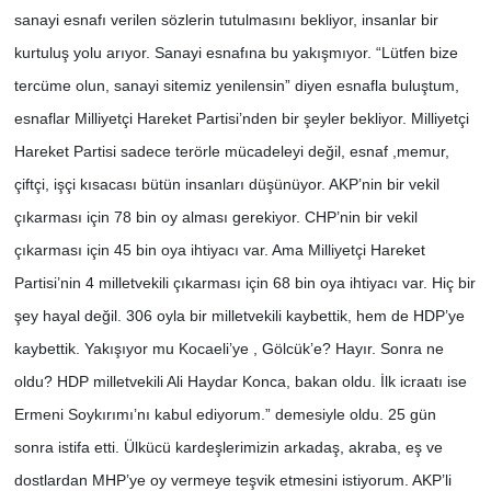
sanayi esnafı verilen sözlerin tutulmasını bekliyor, insanlar bir
kurtuluş yolu arıyor. Sanayi esnafına bu yakışmıyor. “Lütfen bize
tercüme olun, sanayi sitemiz yenilensin” diyen esnafla buluştum,
esnaflar Milliyetçi Hareket Partisi’nden bir şeyler bekliyor. Milliyetçi
Hareket Partisi sadece terörle mücadeleyi değil, esnaf ,memur,
çiftçi, işçi kısacası bütün insanları düşünüyor. AKP’nin bir vekil
çıkarması için 78 bin oy alması gerekiyor. CHP’nin bir vekil
çıkarması için 45 bin oya ihtiyacı var. Ama Milliyetçi Hareket
Partisi’nin 4 milletvekili çıkarması için 68 bin oya ihtiyacı var. Hiç bir
şey hayal değil. 306 oyla bir milletvekili kaybettik, hem de HDP’ye
kaybettik. Yakışıyor mu Kocaeli’ye , Gölcük’e? Hayır. Sonra ne
oldu? HDP milletvekili Ali Haydar Konca, bakan oldu. İlk icraatı ise
Ermeni Soykırımı’nı kabul ediyorum.” demesiyle oldu. 25 gün
sonra istifa etti. Ülkücü kardeşlerimizin arkadaş, akraba, eş ve
dostlardan MHP’ye oy vermeye teşvik etmesini istiyorum. AKP’li