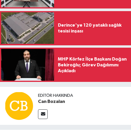
Derince'ye 120 yataklı sağlık
tesisi inşası
MHP Körfez İlçe Başkanı Doğan
Bekiroğlu; Görev Dağılımını
Açıkladı
EDITÖR HAKKINDA
Can Bozalan