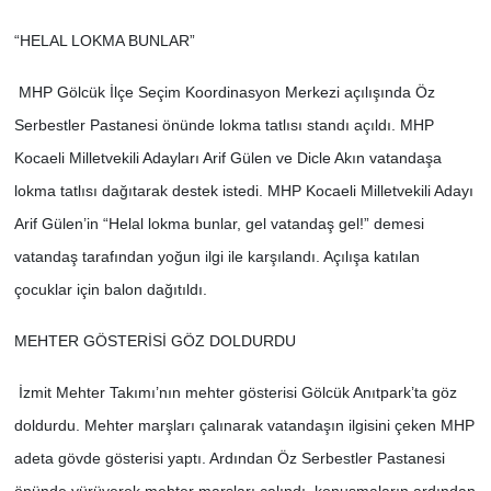
“HELAL LOKMA BUNLAR”
MHP Gölcük İlçe Seçim Koordinasyon Merkezi açılışında Öz
Serbestler Pastanesi önünde lokma tatlısı standı açıldı. MHP
Kocaeli Milletvekili Adayları Arif Gülen ve Dicle Akın vatandaşa
lokma tatlısı dağıtarak destek istedi. MHP Kocaeli Milletvekili Adayı
Arif Gülen’in “Helal lokma bunlar, gel vatandaş gel!” demesi
vatandaş tarafından yoğun ilgi ile karşılandı. Açılışa katılan
çocuklar için balon dağıtıldı.
MEHTER GÖSTERİSİ GÖZ DOLDURDU
İzmit Mehter Takımı’nın mehter gösterisi Gölcük Anıtpark’ta göz
doldurdu. Mehter marşları çalınarak vatandaşın ilgisini çeken MHP
adeta gövde gösterisi yaptı. Ardından Öz Serbestler Pastanesi
önünde yürüyerek mehter marşları çalındı, konuşmaların ardından