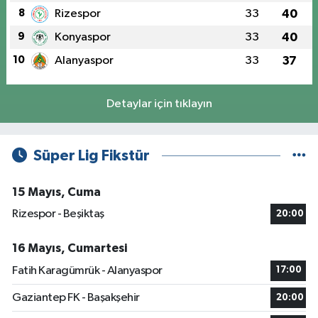
8
Rizespor
33
40
9
Konyaspor
33
40
10
Alanyaspor
33
37
Detaylar için tıklayın
Süper Lig Fikstür
15 Mayıs, Cuma
Rizespor - Beşiktaş
20:00
16 Mayıs, Cumartesi
Fatih Karagümrük - Alanyaspor
17:00
Gaziantep FK - Başakşehir
20:00