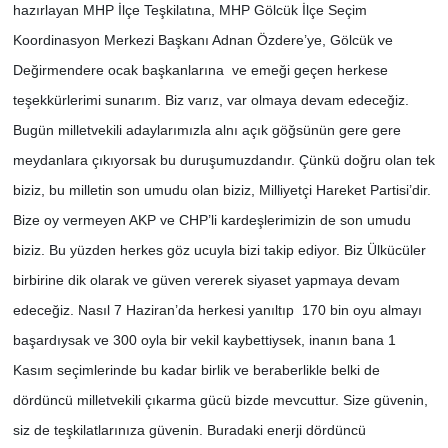
hazırlayan MHP İlçe Teşkilatına, MHP Gölcük İlçe Seçim
Koordinasyon Merkezi Başkanı Adnan Özdere’ye, Gölcük ve
Değirmendere ocak başkanlarına ve emeği geçen herkese
teşekkürlerimi sunarım. Biz varız, var olmaya devam edeceğiz.
Bugün milletvekili adaylarımızla alnı açık göğsünün gere gere
meydanlara çıkıyorsak bu duruşumuzdandır. Çünkü doğru olan tek
biziz, bu milletin son umudu olan biziz, Milliyetçi Hareket Partisi’dir.
Bize oy vermeyen AKP ve CHP’li kardeşlerimizin de son umudu
biziz. Bu yüzden herkes göz ucuyla bizi takip ediyor. Biz Ülkücüler
birbirine dik olarak ve güven vererek siyaset yapmaya devam
edeceğiz. Nasıl 7 Haziran’da herkesi yanıltıp 170 bin oyu almayı
başardıysak ve 300 oyla bir vekil kaybettiysek, inanın bana 1
Kasım seçimlerinde bu kadar birlik ve beraberlikle belki de
dördüncü milletvekili çıkarma gücü bizde mevcuttur. Size güvenin,
siz de teşkilatlarınıza güvenin. Buradaki enerji dördüncü