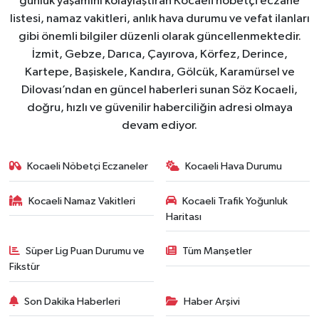
günlük yaşamını kolaylaştıran Kocaeli nöbetçi eczane
listesi, namaz vakitleri, anlık hava durumu ve vefat ilanları
gibi önemli bilgiler düzenli olarak güncellenmektedir.
İzmit, Gebze, Darıca, Çayırova, Körfez, Derince,
Kartepe, Başiskele, Kandıra, Gölcük, Karamürsel ve
Dilovası’ndan en güncel haberleri sunan Söz Kocaeli,
doğru, hızlı ve güvenilir haberciliğin adresi olmaya
devam ediyor.
Kocaeli Nöbetçi Eczaneler
Kocaeli Hava Durumu
Kocaeli Namaz Vakitleri
Kocaeli Trafik Yoğunluk
Haritası
Süper Lig Puan Durumu ve
Tüm Manşetler
Fikstür
Son Dakika Haberleri
Haber Arşivi