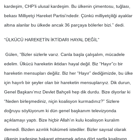
kardeşim, CHP’li ulusal kardeşim. Bu ülkenin çimentosu, tuğlası,
bekası Milliyetçi Hareket Partisi’ndedir. Çünkü milliyetçiliği ayaklar
altına alanlar bu ülkede ancak 36 parçaya bölerler bizi.” dedi.
“ÜLKÜCÜ HAREKETİN İKTİDARI HAYAL DEĞİL”
Gülen, “Bizler sizlerle varız. Canla başla çalışalım, mücadele
edelim. Ülkücü hareketin iktidarı hayal değil. Biz “Hayır”cı bir
hareketin mensupları değiliz. Biz her “Hayır” dediğimizde, bu ülke
için hayırlı bir şeyler olan bir hareketin mensuplarıyız. Dik durun,
Genel Başkanı’mız Devlet Bahçeli hep dik durdu. Bize diyorlar ki
“Neden birleşmediniz, niçin koalisyon kurmadınız?” Sizlere
doğruyu söylüyorum ki dün genel başkanım televizyonda
açıklamayı yaptı. Bize hiçbir Allah’ın kulu koalisyon kuralım
demedi. Bizden azınlık hükümeti istediler. Bizler sayısal olarak
ülkenin iradesine hakaret etmemek adına dört şartla koalisyon