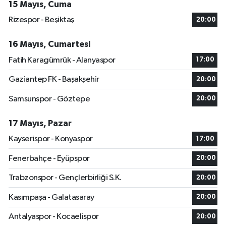
15 Mayıs, Cuma
Rizespor - Beşiktaş
20:00
16 Mayıs, Cumartesi
Fatih Karagümrük - Alanyaspor
17:00
Gaziantep FK - Başakşehir
20:00
Samsunspor - Göztepe
20:00
17 Mayıs, Pazar
Kayserispor - Konyaspor
17:00
Fenerbahçe - Eyüpspor
20:00
Trabzonspor - Gençlerbirliği S.K.
20:00
Kasımpaşa - Galatasaray
20:00
Antalyaspor - Kocaelispor
20:00