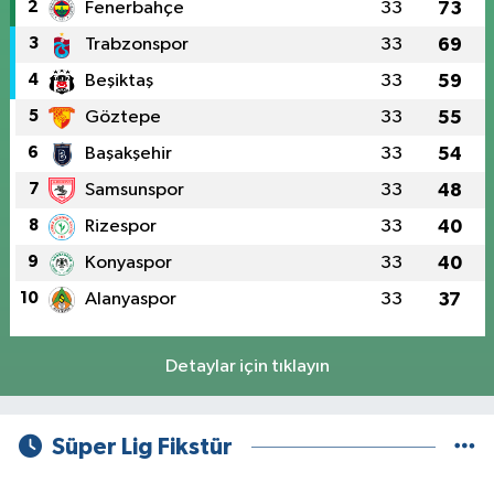
2
Fenerbahçe
33
73
3
Trabzonspor
33
69
4
Beşiktaş
33
59
5
Göztepe
33
55
6
Başakşehir
33
54
7
Samsunspor
33
48
8
Rizespor
33
40
9
Konyaspor
33
40
10
Alanyaspor
33
37
Detaylar için tıklayın
Süper Lig Fikstür