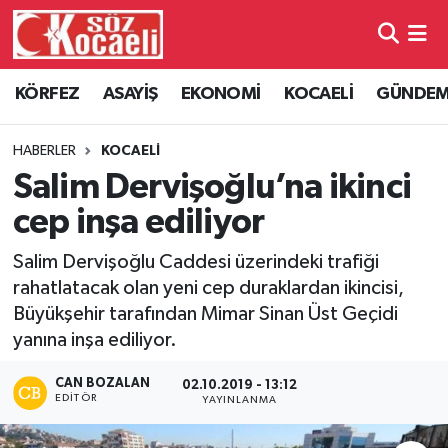
Kocaeli Nöbetçi Eczaneler
KÖRFEZ
ASAYİŞ
EKONOMİ
KOCAELİ
GÜNDE
Kocaeli Hava Durumu
HABERLER
KOCAELİ
Kocaeli Namaz Vakitleri
Salim Dervişoğlu’na ikinci
cep inşa ediliyor
Kocaeli Trafik Yoğunluk Haritası
Salim Dervişoğlu Caddesi üzerindeki trafiği
Süper Lig Puan Durumu ve Fikstür
rahatlatacak olan yeni cep duraklardan ikincisi,
Büyükşehir tarafından Mimar Sinan Üst Geçidi
Tüm Manşetler
yanına inşa ediliyor.
Son Dakika Haberleri
CAN BOZALAN
02.10.2019 - 13:12
EDITÖR
YAYINLANMA
Haber Arşivi