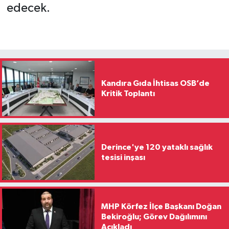
edecek.
Kandıra Gıda İhtisas OSB’de
Kritik Toplantı
Derince'ye 120 yataklı sağlık
tesisi inşası
MHP Körfez İlçe Başkanı Doğan
Bekiroğlu; Görev Dağılımını
Açıkladı