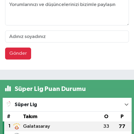
Gönder
Süper Lig Puan Durumu
Süper Lig
#
Takım
O
P
1
Galatasaray
33
77