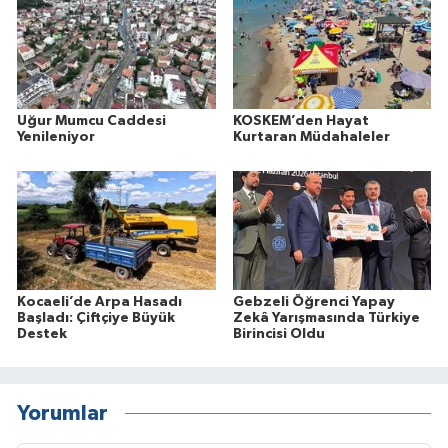
Uğur Mumcu Caddesi
KOSKEM’den Hayat
Yenileniyor
Kurtaran Müdahaleler
Kocaeli’de Arpa Hasadı
Gebzeli Öğrenci Yapay
Başladı: Çiftçiye Büyük
Zekâ Yarışmasında Türkiye
Destek
Birincisi Oldu
Yorumlar