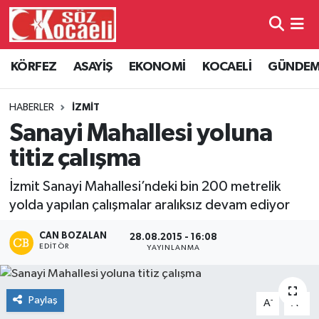
Kocaeli Nöbetçi Eczaneler
KÖRFEZ
ASAYİŞ
EKONOMİ
KOCAELİ
GÜNDE
Kocaeli Hava Durumu
HABERLER
İZMİT
Kocaeli Namaz Vakitleri
Sanayi Mahallesi yoluna
titiz çalışma
Kocaeli Trafik Yoğunluk Haritası
İzmit Sanayi Mahallesi’ndeki bin 200 metrelik
Süper Lig Puan Durumu ve Fikstür
yolda yapılan çalışmalar aralıksız devam ediyor
Tüm Manşetler
CAN BOZALAN
28.08.2015 - 16:08
EDITÖR
YAYINLANMA
Son Dakika Haberleri
Paylaş
-
+
A
A
Haber Arşivi