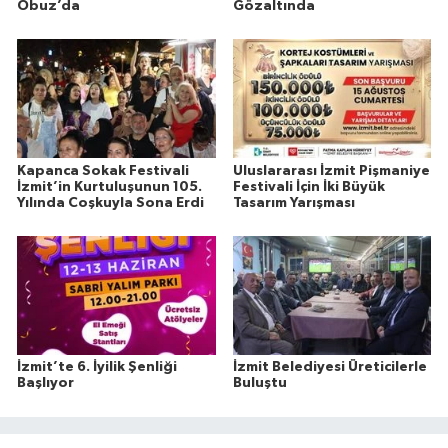
Obuz’da
Gözaltında
Kapanca Sokak Festivali
Uluslararası İzmit Pişmaniye
İzmit’in Kurtuluşunun 105.
Festivali İçin İki Büyük
Yılında Coşkuyla Sona Erdi
Tasarım Yarışması
İzmit’te 6. İyilik Şenliği
İzmit Belediyesi Üreticilerle
Başlıyor
Buluştu