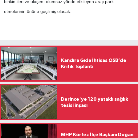
birikintileri ve ulaşımı olumsuz yönde etkileyen araç park
etmelerinin önüne geçilmiş olacak.
Kandıra Gıda İhtisas OSB’de
Kritik Toplantı
Derince'ye 120 yataklı sağlık
tesisi inşası
MHP Körfez İlçe Başkanı Doğan