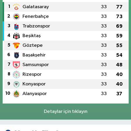
1
Galatasaray
33
77
2
Fenerbahçe
33
73
3
Trabzonspor
33
69
4
Beşiktaş
33
59
5
Göztepe
33
55
6
Başakşehir
33
54
7
Samsunspor
33
48
8
Rizespor
33
40
9
Konyaspor
33
40
10
Alanyaspor
33
37
Detaylar için tıklayın