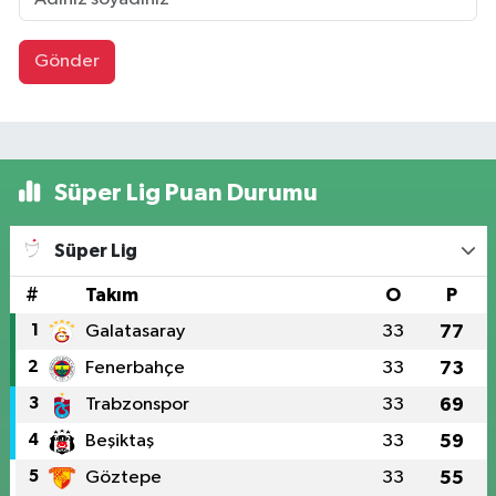
Gönder
Süper Lig Puan Durumu
Süper Lig
#
Takım
O
P
1
Galatasaray
33
77
2
Fenerbahçe
33
73
3
Trabzonspor
33
69
4
Beşiktaş
33
59
5
Göztepe
33
55