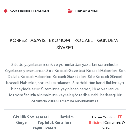
Son Dakika Haberleri
Haber Arşivi
KÖRFEZ
ASAYİŞ
EKONOMİ
KOCAELİ
GÜNDEM
SİYASET
Sitede yayınlanan içerik ve yorumlardan yazarları sorumludur.
Yayınlanan yorumlardan Söz Kocaeli Gazetesi-Kocaeli Haberleri-Son
Dakika Kocaeli Haberleri-Kocaeli Gazeteleri-Söz Kocaeli Güncel
Kocaeli Haberler, sorumlu tutulamaz. Sitedeki tüm harici linkler ayrı
bir sayfada açılır. Sitemizde yayınlanan haber, köşe yazıları ve
fotoğraflar izin alınmaksızın kaynak gösterilse dahi, herhangi bir
ortamda kullanılamaz ve yayınlanamaz
Gizlilik Sözleşmesi
İletişim
Haber Yazılımı:
TE
Künye
Topluluk Kuralları
Bilişim
| Copyright ©
Yayın İlkeleri
2026