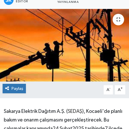
EDITÖR
YAYINLANMA
Paylaş
-
+
A
A
Sakarya Elektrik Dağıtım A.Ş. (
SEDAŞ
), Kocaeli'de planlı
bakım ve onarım çalışmasını gerçekleştirecek. Bu
çalışmalar kapsamında24 Şubat2025 tarihinde7 ilçede