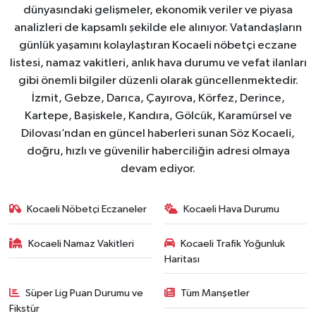
dünyasındaki gelişmeler, ekonomik veriler ve piyasa
analizleri de kapsamlı şekilde ele alınıyor. Vatandaşların
günlük yaşamını kolaylaştıran Kocaeli nöbetçi eczane
listesi, namaz vakitleri, anlık hava durumu ve vefat ilanları
gibi önemli bilgiler düzenli olarak güncellenmektedir.
İzmit, Gebze, Darıca, Çayırova, Körfez, Derince,
Kartepe, Başiskele, Kandıra, Gölcük, Karamürsel ve
Dilovası’ndan en güncel haberleri sunan Söz Kocaeli,
doğru, hızlı ve güvenilir haberciliğin adresi olmaya
devam ediyor.
Kocaeli Nöbetçi Eczaneler
Kocaeli Hava Durumu
Kocaeli Namaz Vakitleri
Kocaeli Trafik Yoğunluk
Haritası
Süper Lig Puan Durumu ve
Tüm Manşetler
Fikstür