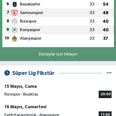
6
Başakşehir
33
54
7
Samsunspor
33
48
8
Rizespor
33
40
9
Konyaspor
33
40
10
Alanyaspor
33
37
Detaylar için tıklayın
Süper Lig Fikstür
15 Mayıs, Cuma
Rizespor - Beşiktaş
20:00
16 Mayıs, Cumartesi
Fatih Karagümrük - Alanyaspor
17:00