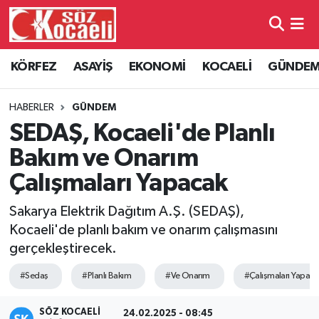
Kocaeli Nöbetçi Eczaneler
KÖRFEZ
ASAYİŞ
EKONOMİ
KOCAELİ
GÜNDE
Kocaeli Hava Durumu
HABERLER
GÜNDEM
Kocaeli Namaz Vakitleri
SEDAŞ, Kocaeli'de Planlı
Bakım ve Onarım
Kocaeli Trafik Yoğunluk Haritası
Çalışmaları Yapacak
Süper Lig Puan Durumu ve Fikstür
Sakarya Elektrik Dağıtım A.Ş. (SEDAŞ),
Kocaeli'de planlı bakım ve onarım çalışmasını
Tüm Manşetler
gerçekleştirecek.
Son Dakika Haberleri
#Sedaş
#Planlı Bakım
#Ve Onarım
#Çalışmaları Yapaca
Haber Arşivi
SÖZ KOCAELI
24.02.2025 - 08:45