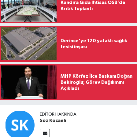
Kandıra Gıda İhtisas OSB’de
Kritik Toplantı
Derince'ye 120 yataklı sağlık
tesisi inşası
MHP Körfez İlçe Başkanı Doğan
Bekiroğlu; Görev Dağılımını
Açıkladı
EDITÖR HAKKINDA
Söz Kocaeli