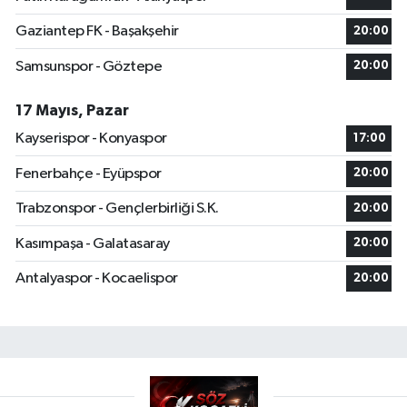
Gaziantep FK - Başakşehir
20:00
Samsunspor - Göztepe
20:00
17 Mayıs, Pazar
Kayserispor - Konyaspor
17:00
Fenerbahçe - Eyüpspor
20:00
Trabzonspor - Gençlerbirliği S.K.
20:00
Kasımpaşa - Galatasaray
20:00
Antalyaspor - Kocaelispor
20:00