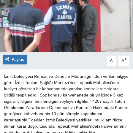
Paylaş
-
+
A
A
İzmit Belediyesi Ruhsat ve Denetim Müdürlüğü’nden verilen bilgiye
göre, İzmit Toplum Sağlığı Merkezi’nce Tepecik Mahallesi’nde
faaliyet gösteren bir kahvehanede yapılan kontrollerde sigara
içildiği tespit edildi. Söz konusu kahvehanede bir yıl içinde 3 kez
sigara içildiğinin belirlendiğini söyleyen ilgililer,” 4207 sayılı Tütün
Ürünlerinin Zararlarının Önlenmesi ve Kontrolü Hakkındaki Kanun
gereğince kahvehanenin 10 gün süreyle kapatılması
kararlaştırıldı” dediler. İzmit Belediyesi yetkilileri, mülki amirlikçe
alınan karar doğrultusunda Tepecik Mahallesi’ndeki kahvehanenin
mühürlenerek faaliyetten men edildiğini bildirdiler.