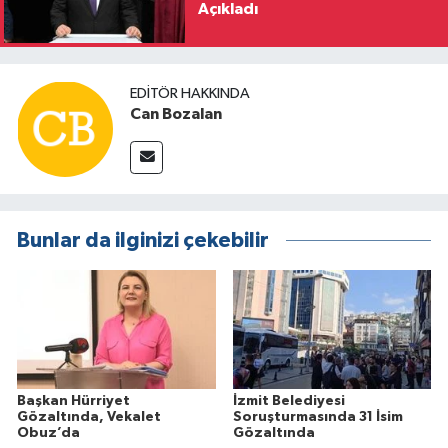
Açıkladı
EDITÖR HAKKINDA
Can Bozalan
Bunlar da ilginizi çekebilir
Başkan Hürriyet
İzmit Belediyesi
Gözaltında, Vekalet
Soruşturmasında 31 İsim
Obuz’da
Gözaltında