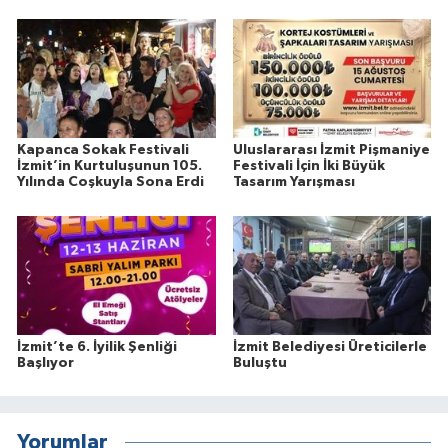
Kapanca Sokak Festivali
Uluslararası İzmit Pişmaniye
İzmit’in Kurtuluşunun 105.
Festivali İçin İki Büyük
Yılında Coşkuyla Sona Erdi
Tasarım Yarışması
İzmit’te 6. İyilik Şenliği
İzmit Belediyesi Üreticilerle
Başlıyor
Buluştu
Yorumlar