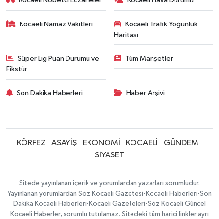
Kocaeli Nöbetçi Eczaneler
Kocaeli Hava Durumu
Kocaeli Namaz Vakitleri
Kocaeli Trafik Yoğunluk
Haritası
Süper Lig Puan Durumu ve
Tüm Manşetler
Fikstür
Son Dakika Haberleri
Haber Arşivi
KÖRFEZ
ASAYİŞ
EKONOMİ
KOCAELİ
GÜNDEM
SİYASET
Sitede yayınlanan içerik ve yorumlardan yazarları sorumludur.
Yayınlanan yorumlardan Söz Kocaeli Gazetesi-Kocaeli Haberleri-Son
Dakika Kocaeli Haberleri-Kocaeli Gazeteleri-Söz Kocaeli Güncel
Kocaeli Haberler, sorumlu tutulamaz. Sitedeki tüm harici linkler ayrı