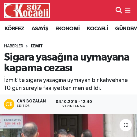
Kocaeli Nöbetçi Eczaneler
KÖRFEZ
ASAYİŞ
EKONOMİ
KOCAELİ
GÜNDE
Kocaeli Hava Durumu
HABERLER
İZMİT
Kocaeli Namaz Vakitleri
Sigara yasağına uymayana
kapama cezası
Kocaeli Trafik Yoğunluk Haritası
İzmit’te sigara yasağına uymayan bir kahvehane
Süper Lig Puan Durumu ve Fikstür
10 gün süreyle faaliyetten men edildi.
Tüm Manşetler
CAN BOZALAN
04.10.2015 - 12:40
EDITÖR
YAYINLANMA
Son Dakika Haberleri
Haber Arşivi