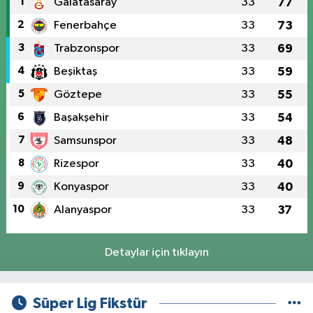
1
Galatasaray
33
77
2
Fenerbahçe
33
73
3
Trabzonspor
33
69
4
Beşiktaş
33
59
5
Göztepe
33
55
6
Başakşehir
33
54
7
Samsunspor
33
48
8
Rizespor
33
40
9
Konyaspor
33
40
10
Alanyaspor
33
37
Detaylar için tıklayın
Süper Lig Fikstür