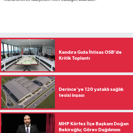
Kandıra Gıda İhtisas OSB’de
Kritik Toplantı
Derince'ye 120 yataklı sağlık
tesisi inşası
MHP Körfez İlçe Başkanı Doğan
Bekiroğlu; Görev Dağılımını