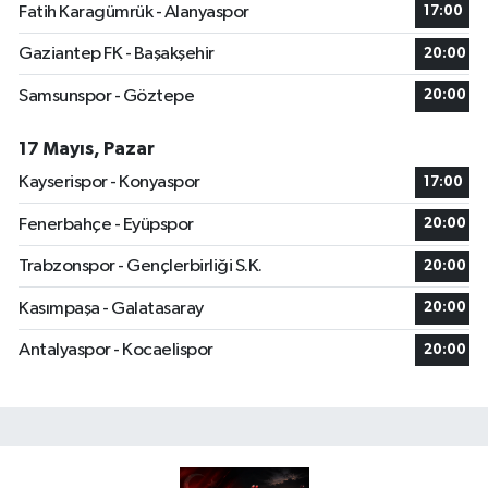
Fatih Karagümrük - Alanyaspor
17:00
Gaziantep FK - Başakşehir
20:00
Samsunspor - Göztepe
20:00
17 Mayıs, Pazar
Kayserispor - Konyaspor
17:00
Fenerbahçe - Eyüpspor
20:00
Trabzonspor - Gençlerbirliği S.K.
20:00
Kasımpaşa - Galatasaray
20:00
Antalyaspor - Kocaelispor
20:00