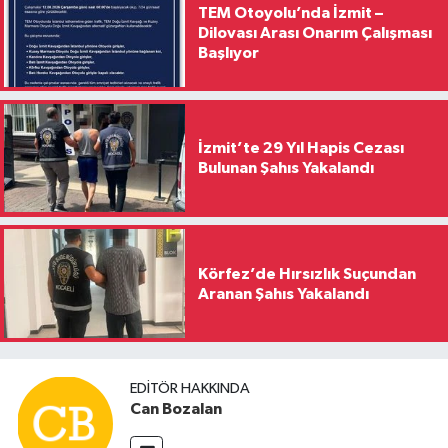
TEM Otoyolu’nda İzmit –
Dilovası Arası Onarım Çalışması
Başlıyor
İzmit’te 29 Yıl Hapis Cezası
Bulunan Şahıs Yakalandı
Körfez’de Hırsızlık Suçundan
Aranan Şahıs Yakalandı
EDITÖR HAKKINDA
Can Bozalan