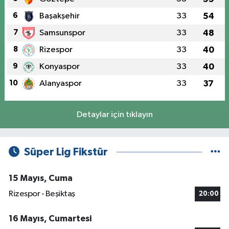
6
Başakşehir
33
54
7
Samsunspor
33
48
8
Rizespor
33
40
9
Konyaspor
33
40
10
Alanyaspor
33
37
Detaylar için tıklayın
Süper Lig Fikstür
15 Mayıs, Cuma
Rizespor - Beşiktaş
20:00
16 Mayıs, Cumartesi