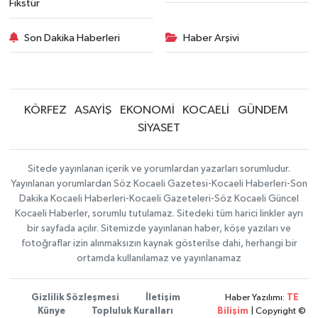
Fikstür
Son Dakika Haberleri
Haber Arşivi
KÖRFEZ
ASAYİŞ
EKONOMİ
KOCAELİ
GÜNDEM
SİYASET
Sitede yayınlanan içerik ve yorumlardan yazarları sorumludur.
Yayınlanan yorumlardan Söz Kocaeli Gazetesi-Kocaeli Haberleri-Son
Dakika Kocaeli Haberleri-Kocaeli Gazeteleri-Söz Kocaeli Güncel
Kocaeli Haberler, sorumlu tutulamaz. Sitedeki tüm harici linkler ayrı
bir sayfada açılır. Sitemizde yayınlanan haber, köşe yazıları ve
fotoğraflar izin alınmaksızın kaynak gösterilse dahi, herhangi bir
ortamda kullanılamaz ve yayınlanamaz
Gizlilik Sözleşmesi
İletişim
Haber Yazılımı:
TE
Künye
Topluluk Kuralları
Bilişim
| Copyright ©