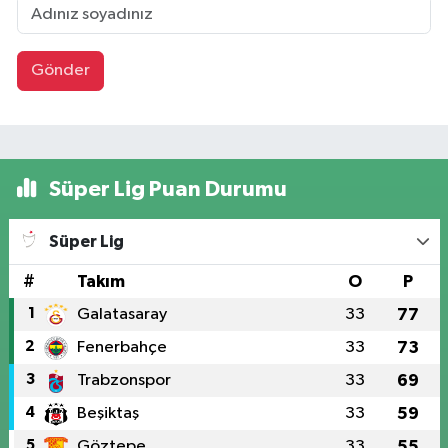
Gönder
Süper Lig Puan Durumu
Süper Lig
#
Takım
O
P
1
Galatasaray
33
77
2
Fenerbahçe
33
73
3
Trabzonspor
33
69
4
Beşiktaş
33
59
5
Göztepe
33
55