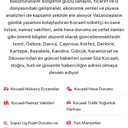
buluşturuluyor. Bölgenin güçlü sanayisi, ticaret ve iş
dünyasındaki gelişmeler, ekonomik veriler ve piyasa
analizleri de kapsamlı şekilde ele alınıyor. Vatandaşların
günlük yaşamını kolaylaştıran Kocaeli nöbetçi eczane
listesi, namaz vakitleri, anlık hava durumu ve vefat ilanları
gibi önemli bilgiler düzenli olarak güncellenmektedir.
İzmit, Gebze, Darıca, Çayırova, Körfez, Derince,
Kartepe, Başiskele, Kandıra, Gölcük, Karamürsel ve
Dilovası’ndan en güncel haberleri sunan Söz Kocaeli,
doğru, hızlı ve güvenilir haberciliğin adresi olmaya
devam ediyor.
Kocaeli Nöbetçi Eczaneler
Kocaeli Hava Durumu
Kocaeli Namaz Vakitleri
Kocaeli Trafik Yoğunluk
Haritası
Süper Lig Puan Durumu ve
Tüm Manşetler