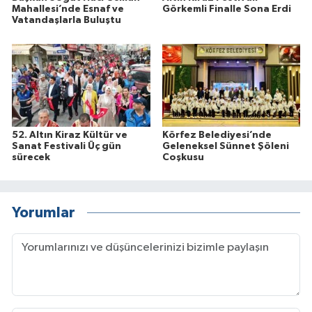
Mahallesi’nde Esnaf ve
Görkemli Finalle Sona Erdi
Vatandaşlarla Buluştu
52. Altın Kiraz Kültür ve
Körfez Belediyesi’nde
Sanat Festivali Üç gün
Geleneksel Sünnet Şöleni
sürecek
Coşkusu
Yorumlar