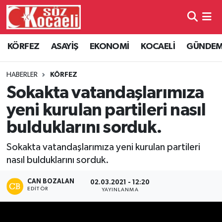
Kocaeli Nöbetçi Eczaneler
KÖRFEZ
ASAYİŞ
EKONOMİ
KOCAELİ
GÜNDE
Kocaeli Hava Durumu
HABERLER
KÖRFEZ
Kocaeli Namaz Vakitleri
Sokakta vatandaşlarımıza
yeni kurulan partileri nasıl
Kocaeli Trafik Yoğunluk Haritası
bulduklarını sorduk.
Süper Lig Puan Durumu ve Fikstür
Sokakta vatandaşlarımıza yeni kurulan partileri
nasıl bulduklarını sorduk.
Tüm Manşetler
CAN BOZALAN
02.03.2021 - 12:20
Son Dakika Haberleri
EDITÖR
YAYINLANMA
Haber Arşivi