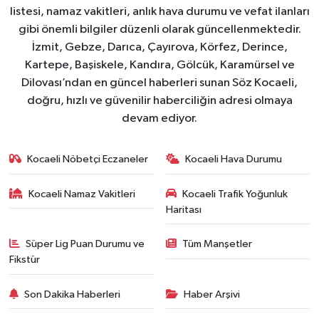
listesi, namaz vakitleri, anlık hava durumu ve vefat ilanları
gibi önemli bilgiler düzenli olarak güncellenmektedir.
İzmit, Gebze, Darıca, Çayırova, Körfez, Derince,
Kartepe, Başiskele, Kandıra, Gölcük, Karamürsel ve
Dilovası’ndan en güncel haberleri sunan Söz Kocaeli,
doğru, hızlı ve güvenilir haberciliğin adresi olmaya
devam ediyor.
Kocaeli Nöbetçi Eczaneler
Kocaeli Hava Durumu
Kocaeli Namaz Vakitleri
Kocaeli Trafik Yoğunluk
Haritası
Süper Lig Puan Durumu ve
Tüm Manşetler
Fikstür
Son Dakika Haberleri
Haber Arşivi