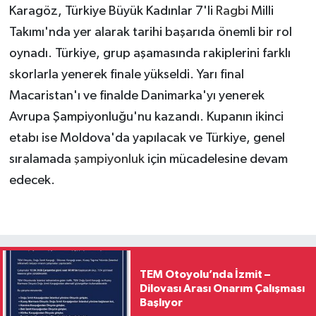
Karagöz, Türkiye Büyük Kadınlar 7'li
Ragbi
Milli
Takımı'nda yer alarak tarihi başarıda önemli bir rol
oynadı. Türkiye, grup aşamasında rakiplerini farklı
skorlarla yenerek finale yükseldi. Yarı final
Macaristan'ı ve finalde Danimarka'yı yenerek
Avrupa Şampiyonluğu'nu kazandı. Kupanın ikinci
etabı ise Moldova'da yapılacak ve Türkiye, genel
sıralamada
şampiyonluk
için mücadelesine devam
edecek.
TEM Otoyolu’nda İzmit –
Dilovası Arası Onarım Çalışması
Başlıyor