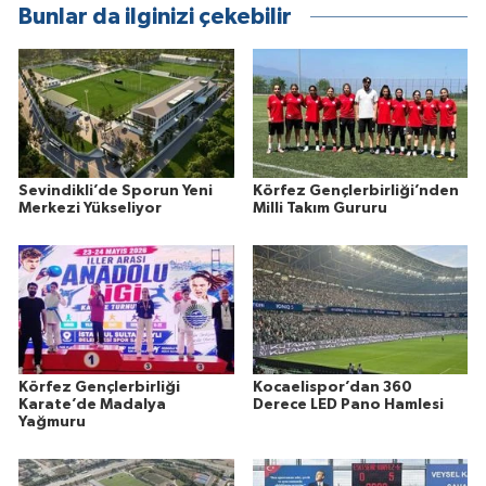
Bunlar da ilginizi çekebilir
Sevindikli’de Sporun Yeni
Körfez Gençlerbirliği’nden
Merkezi Yükseliyor
Milli Takım Gururu
Körfez Gençlerbirliği
Kocaelispor’dan 360
Karate’de Madalya
Derece LED Pano Hamlesi
Yağmuru