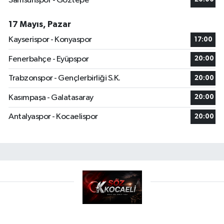
Samsunspor - Göztepe
17 Mayıs, Pazar
Kayserispor - Konyaspor
17:00
Fenerbahçe - Eyüpspor
20:00
Trabzonspor - Gençlerbirliği S.K.
20:00
Kasımpaşa - Galatasaray
20:00
Antalyaspor - Kocaelispor
20:00