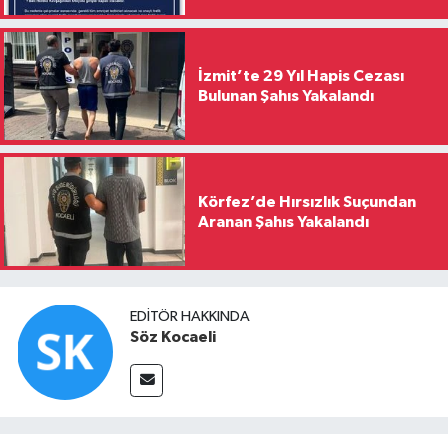
İzmit’te 29 Yıl Hapis Cezası
Bulunan Şahıs Yakalandı
Körfez’de Hırsızlık Suçundan
Aranan Şahıs Yakalandı
EDITÖR HAKKINDA
Söz Kocaeli