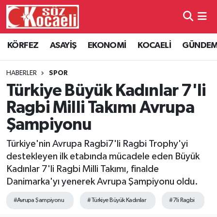
Kocaeli Nöbetçi Eczaneler
KÖRFEZ
ASAYİŞ
EKONOMİ
KOCAELİ
GÜNDE
Kocaeli Hava Durumu
HABERLER
SPOR
Kocaeli Namaz Vakitleri
Türkiye Büyük Kadınlar 7'li
Ragbi Milli Takımı Avrupa
Kocaeli Trafik Yoğunluk Haritası
Şampiyonu
Süper Lig Puan Durumu ve Fikstür
Türkiye'nin Avrupa Ragbi7'li Ragbi Trophy'yi
destekleyen ilk etabında mücadele eden Büyük
Tüm Manşetler
Kadınlar 7'li Ragbi Milli Takımı, finalde
Danimarka'yı yenerek Avrupa Şampiyonu oldu.
Son Dakika Haberleri
#Avrupa Şampiyonu
#Türkiye Büyük Kadınlar
#7li Ragbi
Haber Arşivi