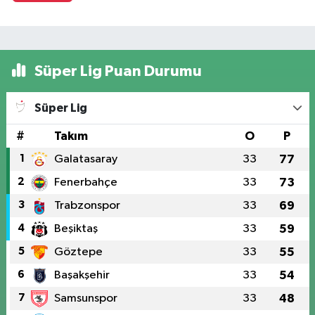
Süper Lig Puan Durumu
Süper Lig
#
Takım
O
P
1
Galatasaray
33
77
2
Fenerbahçe
33
73
3
Trabzonspor
33
69
4
Beşiktaş
33
59
5
Göztepe
33
55
6
Başakşehir
33
54
7
Samsunspor
33
48