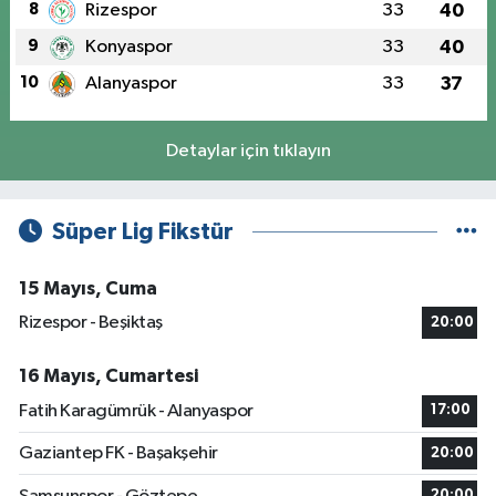
8
Rizespor
33
40
9
Konyaspor
33
40
10
Alanyaspor
33
37
Detaylar için tıklayın
Süper Lig Fikstür
15 Mayıs, Cuma
Rizespor - Beşiktaş
20:00
16 Mayıs, Cumartesi
Fatih Karagümrük - Alanyaspor
17:00
Gaziantep FK - Başakşehir
20:00
20:00