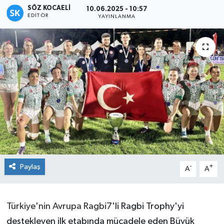
SÖZ KOCAELI
10.06.2025 - 10:57
EDITÖR
YAYINLANMA
Paylaş
-
+
A
A
Türkiye'nin Avrupa Ragbi
7'li Ragbi Trophy'yi
destekleyen ilk etabında mücadele eden Büyük