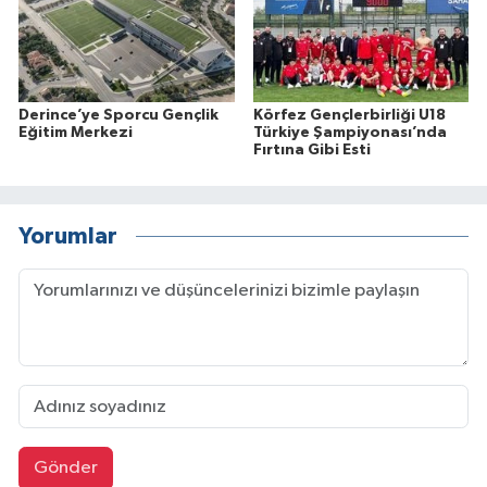
Derince’ye Sporcu Gençlik
Körfez Gençlerbirliği U18
Eğitim Merkezi
Türkiye Şampiyonası’nda
Fırtına Gibi Esti
Yorumlar
Gönder