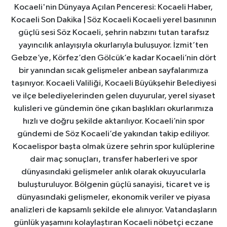
Kocaeli'nin Dünyaya Açılan Penceresi: Kocaeli Haber,
Kocaeli Son Dakika | Söz Kocaeli Kocaeli yerel basınının
güçlü sesi Söz Kocaeli, şehrin nabzını tutan tarafsız
yayıncılık anlayışıyla okurlarıyla buluşuyor. İzmit’ten
Gebze’ye, Körfez’den Gölcük’e kadar Kocaeli’nin dört
bir yanından sıcak gelişmeler anbean sayfalarımıza
taşınıyor. Kocaeli Valiliği, Kocaeli Büyükşehir Belediyesi
ve ilçe belediyelerinden gelen duyurular, yerel siyaset
kulisleri ve gündemin öne çıkan başlıkları okurlarımıza
hızlı ve doğru şekilde aktarılıyor. Kocaeli’nin spor
gündemi de Söz Kocaeli’de yakından takip ediliyor.
Kocaelispor başta olmak üzere şehrin spor kulüplerine
dair maç sonuçları, transfer haberleri ve spor
dünyasındaki gelişmeler anlık olarak okuyucularla
buluşturuluyor. Bölgenin güçlü sanayisi, ticaret ve iş
dünyasındaki gelişmeler, ekonomik veriler ve piyasa
analizleri de kapsamlı şekilde ele alınıyor. Vatandaşların
günlük yaşamını kolaylaştıran Kocaeli nöbetçi eczane