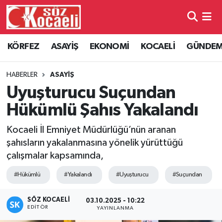
Kocaeli Nöbetçi Eczaneler
KÖRFEZ
ASAYİŞ
EKONOMİ
KOCAELİ
GÜNDE
Kocaeli Hava Durumu
HABERLER
ASAYİŞ
Kocaeli Namaz Vakitleri
Uyuşturucu Suçundan
Hükümlü Şahıs Yakalandı
Kocaeli Trafik Yoğunluk Haritası
Kocaeli İl Emniyet Müdürlüğü’nün aranan
Süper Lig Puan Durumu ve Fikstür
şahısların yakalanmasına yönelik yürüttüğü
çalışmalar kapsamında,
Tüm Manşetler
#Hükümlü
#Yakalandı
#Uyuşturucu
#Suçundan
Son Dakika Haberleri
SÖZ KOCAELI
03.10.2025 - 10:22
EDITÖR
YAYINLANMA
Haber Arşivi