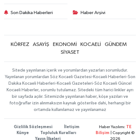
Son Dakika Haberleri
Haber Arşivi
KÖRFEZ
ASAYİŞ
EKONOMİ
KOCAELİ
GÜNDEM
SİYASET
Sitede yayınlanan içerik ve yorumlardan yazarları sorumludur.
Yayınlanan yorumlardan Söz Kocaeli Gazetesi-Kocaeli Haberleri-Son
Dakika Kocaeli Haberleri-Kocaeli Gazeteleri-Söz Kocaeli Güncel
Kocaeli Haberler, sorumlu tutulamaz. Sitedeki tüm harici linkler ayrı
bir sayfada açılır. Sitemizde yayınlanan haber, köşe yazıları ve
fotoğraflar izin alınmaksızın kaynak gösterilse dahi, herhangi bir
ortamda kullanılamaz ve yayınlanamaz
Gizlilik Sözleşmesi
İletişim
Haber Yazılımı:
TE
Künye
Topluluk Kuralları
Bilişim
| Copyright ©
Yayın İlkeleri
2026