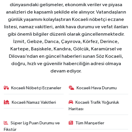
dünyasındaki gelişmeler, ekonomik veriler ve piyasa
analizleri de kapsamlı şekilde ele alınıyor. Vatandaşların
günlük yaşamını kolaylaştıran Kocaeli nöbetçi eczane
listesi, namaz vakitleri, anlık hava durumu ve vefat ilanları
gibi önemli bilgiler düzenli olarak güncellenmektedir.
İzmit, Gebze, Darıca, Çayırova, Körfez, Derince,
Kartepe, Başiskele, Kandıra, Gölcük, Karamürsel ve
Dilovası’ndan en güncel haberleri sunan Söz Kocaeli,
doğru, hızlı ve güvenilir haberciliğin adresi olmaya
devam ediyor.
Kocaeli Nöbetçi Eczaneler
Kocaeli Hava Durumu
Kocaeli Namaz Vakitleri
Kocaeli Trafik Yoğunluk
Haritası
Süper Lig Puan Durumu ve
Tüm Manşetler
Fikstür