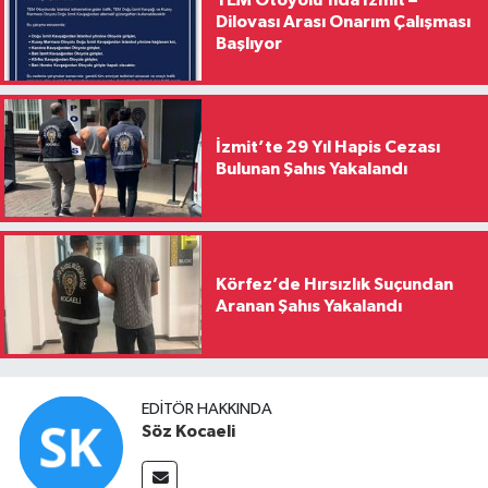
Dilovası Arası Onarım Çalışması
Başlıyor
İzmit’te 29 Yıl Hapis Cezası
Bulunan Şahıs Yakalandı
Körfez’de Hırsızlık Suçundan
Aranan Şahıs Yakalandı
EDITÖR HAKKINDA
Söz Kocaeli