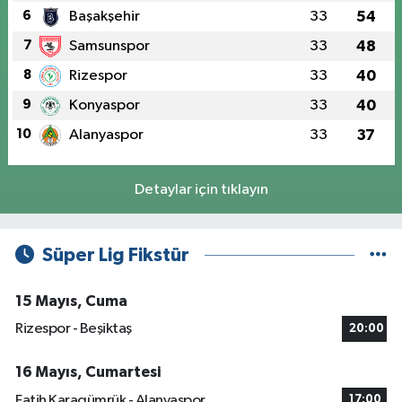
6
Başakşehir
33
54
7
Samsunspor
33
48
8
Rizespor
33
40
9
Konyaspor
33
40
10
Alanyaspor
33
37
Detaylar için tıklayın
Süper Lig Fikstür
15 Mayıs, Cuma
Rizespor - Beşiktaş
20:00
16 Mayıs, Cumartesi
Fatih Karagümrük - Alanyaspor
17:00