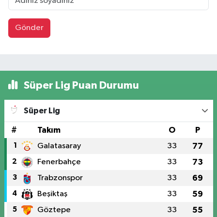
Gönder
Süper Lig Puan Durumu
Süper Lig
#
Takım
O
P
1
Galatasaray
33
77
2
Fenerbahçe
33
73
3
Trabzonspor
33
69
4
Beşiktaş
33
59
5
Göztepe
33
55