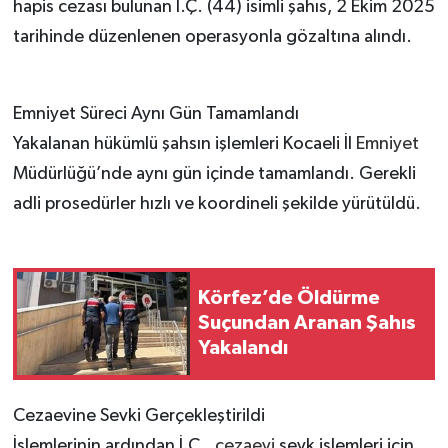
hapis cezası bulunan İ.Ç. (44) isimli şahıs, 2 Ekim 2025
tarihinde düzenlenen operasyonla gözaltına alındı.
Emniyet Süreci Aynı Gün Tamamlandı
Yakalanan hükümlü şahsın işlemleri Kocaeli İl
Emniyet
Müdürlüğü’nde aynı gün içinde tamamlandı. Gerekli
adli prosedürler hızlı ve koordineli şekilde yürütüldü.
Körfez’de Öldürme
Suçundan Aranan Şahıs
Yakalandı
Cezaevine Sevki Gerçekleştirildi
İşlemlerinin ardından İ.Ç.,
cezaevi
sevk işlemleri için