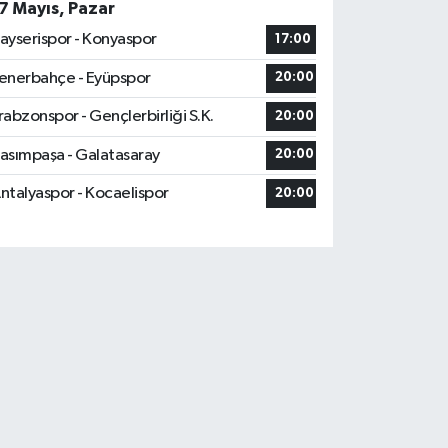
7 Mayıs, Pazar
ayserispor - Konyaspor
17:00
enerbahçe - Eyüpspor
20:00
rabzonspor - Gençlerbirliği S.K.
20:00
asımpaşa - Galatasaray
20:00
ntalyaspor - Kocaelispor
20:00