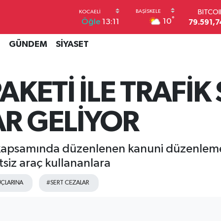
BITCO
79.591,7
°
10
Öğle
13:11
DOLA
45,4362
İ
GÜNDEM
SİYASET
EUR
53,3869
STERL
61,6038
PAKETİ İLE TRAFİ
G.ALT
6862,09
BİST1
AR GELİYOR
14.598
 kapsamında düzenlenen kanuni düzenlemele
tsiz araç kullananlara
SUÇLARINA
#SERT CEZALAR