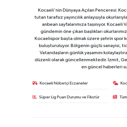
Kocaeli'nin Dünyaya Açılan Penceresi: Kocae
tutan tarafsız yayıncılık anlayışıyla okurlar
anbean sayfalarımıza taşınıyor. Kocaeli Va
gündemin öne çıkan başlıkları okurlarımıza
Kocaelispor başta olmak üzere şehrin spor ku
buluşturuluyor. Bölgenin güçlü sanayisi, ti
Vatandaşların günlük yaşamını kolaylaştıran
düzenli olarak güncellenmektedir. İzmit, Ge
en güncel haberleri s
Kocaeli Nöbetçi Eczaneler
Koc
Süper Lig Puan Durumu ve Fikstür
Tüm