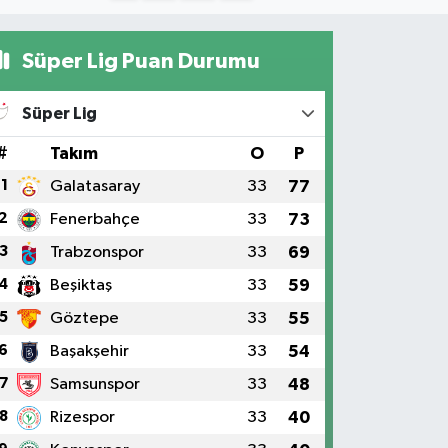
Süper Lig Puan Durumu
Süper Lig
#
Takım
O
P
1
Galatasaray
33
77
2
Fenerbahçe
33
73
3
Trabzonspor
33
69
4
Beşiktaş
33
59
5
Göztepe
33
55
6
Başakşehir
33
54
7
Samsunspor
33
48
8
Rizespor
33
40