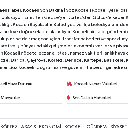
li Haber, Kocaeli Son Dakika | Söz Kocaeli Kocaeli yerel bası
ıyla buluşuyor. İzmit’ten Gebze’ye, Körfez’den Gölcük’e kadar 
liliği, Kocaeli Büyükşehir Belediyesi ve ilçe belediyelerinden 
 hızlı ve doğru şekilde aktarılıyor. Kocaeli’nin spor gündemi
lüplerine dair maç sonuçları, transfer haberleri ve spor düny
caret ve iş dünyasındaki gelişmeler, ekonomik veriler ve piyasa 
 Kocaeli nöbetçi eczane listesi, namaz vakitleri, anlık hava d
bze, Darıca, Çayırova, Körfez, Derince, Kartepe, Başiskele, 
unan Söz Kocaeli, doğru, hızlı ve güvenilir haberciliğin adres
aeli Hava Durumu
Kocaeli Namaz Vakitleri
 Manşetler
Son Dakika Haberleri
KÖRFEZ
ASAYİŞ
EKONOMİ
KOCAELİ
GÜNDEM
SİYASET