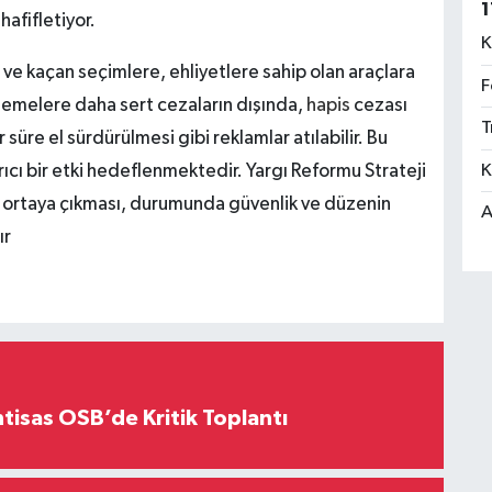
1
hafifletiyor.
K
e kaçan seçimlere, ehliyetlere sahip olan araçlara
F
llemelere daha sert cezaların dışında,
hapis
cezası
T
 süre el sürdürülmesi gibi reklamlar atılabilir. Bu
K
rıcı bir etki hedeflenmektedir. Yargı Reformu Strateji
rın ortaya çıkması, durumunda güvenlik ve düzenin
A
ır
htisas OSB’de Kritik Toplantı