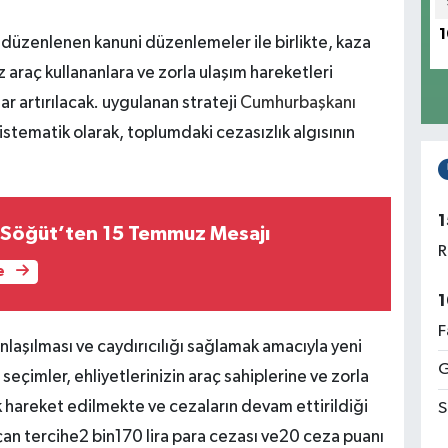
1
düzenlenen kanuni düzenlemeler ile birlikte, kaza
 araç kullananlara ve zorla ulaşım hareketleri
ar artırılacak. uygulanan strateji
Cumhurbaşkanı
stematik olarak, toplumdaki cezasızlık algısının
1
 Söğüt’ten 15 Temmuz Mesajı
R
e
1
F
anlaşılması ve caydırıcılığı sağlamak amacıyla yeni
G
seçimler, ehliyetlerinizin araç sahiplerine ve zorla
k hareket edilmekte ve cezaların devam ettirildiği
S
an tercihe2 bin170 lira para cezası ve20 ceza puanı