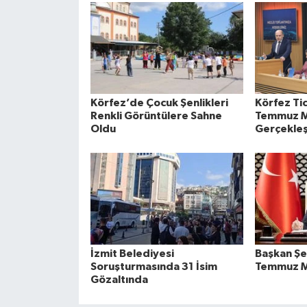
Körfez’de Çocuk Şenlikleri
Körfez Ti
Renkli Görüntülere Sahne
Temmuz Me
Oldu
Gerçekleşt
İzmit Belediyesi
Başkan Şe
Soruşturmasında 31 İsim
Temmuz M
Gözaltında