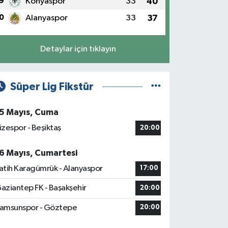
9
Konyaspor
33
40
0
Alanyaspor
33
37
Detaylar için tıklayın
Süper Lig Fikstür
5 Mayıs, Cuma
izespor - Beşiktaş
20:00
6 Mayıs, Cumartesi
atih Karagümrük - Alanyaspor
17:00
aziantep FK - Başakşehir
20:00
amsunspor - Göztepe
20:00