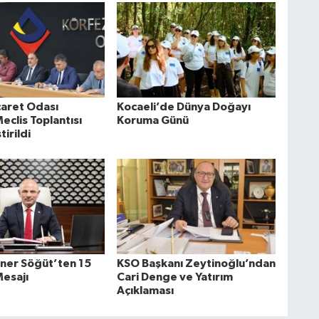
caret Odası
Kocaeli’de Dünya Doğayı
clis Toplantısı
Koruma Günü
irildi
ner Söğüt’ten 15
KSO Başkanı Zeytinoğlu’ndan
esajı
Cari Denge ve Yatırım
Açıklaması