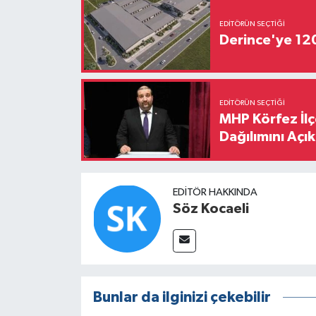
EDITÖRÜN SEÇTIĞI
Derince'ye 120 
EDITÖRÜN SEÇTIĞI
MHP Körfez İl
Dağılımını Açık
EDITÖR HAKKINDA
Söz Kocaeli
Bunlar da ilginizi çekebilir