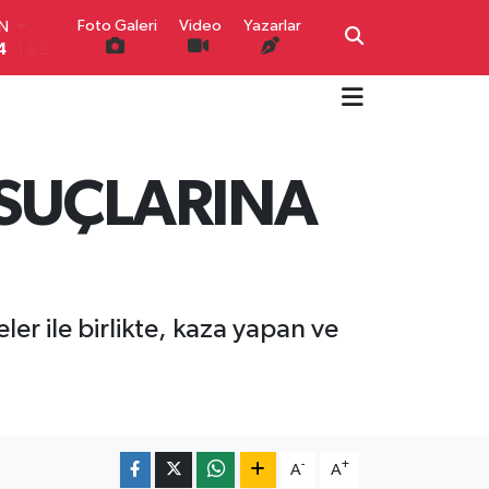
IN
Foto Galeri
Video
Yazarlar
4
-1.82
R
0
0.02
O
0
0.19
İN
0
0.18
K SUÇLARINA
IN
000
0.19
00
,00
0
r ile birlikte, kaza yapan ve
-
+
A
A