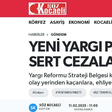
Kocaeli Nöbetçi Eczaneler
KÖRFEZ
ASAYİŞ
EKONOMİ
KOCAEL
Kocaeli Hava Durumu
HABERLER
GÜNDEM
YENİ YARGI 
Kocaeli Namaz Vakitleri
SERT CEZAL
Kocaeli Trafik Yoğunluk Haritası
Süper Lig Puan Durumu ve Fikstür
Yargı Reformu Strateji Belgesi
olay yerinden kaçanlara, ehliye
Tüm Manşetler
#Geliyor
#YENİ YARGI PAKETİ
#İLE TRAFİK 
Son Dakika Haberleri
SÖZ KOCAELI
11.02.2025 - 11:00
Haber Arşivi
EDITÖR
YAYINLANMA