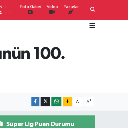
IN
Foto Galeri
Video
Yazarlar
4
-1.82
R
0
0.02
O
0
0.19
İN
0
0.18
lünün 100.
IN
000
0.19
00
,00
0
-
+
A
A
Süper Lig Puan Durumu