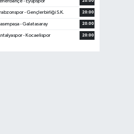
enerbahçe - Eyüpspor
20:00
rabzonspor - Gençlerbirliği S.K.
20:00
asımpaşa - Galatasaray
20:00
ntalyaspor - Kocaelispor
20:00