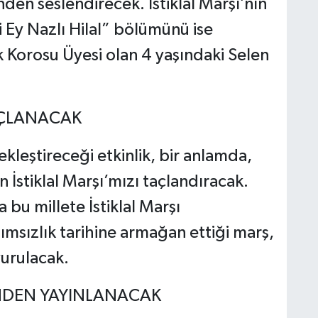
nden seslendirecek. İstiklal Marşı’nın
Ey Nazlı Hilal” bölümünü ise
 Korosu Üyesi olan 4 yaşındaki Selen
AÇLANACAK
kleştireceği etkinlik, bir anlamda,
İstiklal Marşı’mızı taçlandıracak.
 bu millete İstiklal Marşı
msızlık tarihine armağan ettiği marş,
urulacak.
NDEN YAYINLANACAK