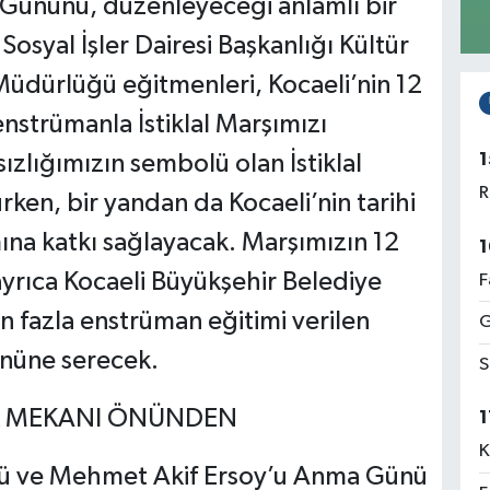
Gününü, düzenleyeceği anlamlı bir
 Sosyal İşler Dairesi Başkanlığı Kültür
üdürlüğü eğitmenleri, Kocaeli’nin 12
enstrümanla İstiklal Marşımızı
1
ızlığımızın sembolü olan İstiklal
R
en, bir yandan da Kocaeli’nin tarihi
mına katkı sağlayacak. Marşımızın 12
1
yrıca Kocaeli Büyükşehir Belediye
F
n fazla enstrüman eğitimi verilen
G
önüne serecek.
S
TİK MEKANI ÖNÜNDEN
1
K
bulü ve Mehmet Akif Ersoy’u Anma Günü