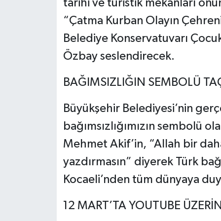
tarihi ve turistik mekanları önü
“Çatma Kurban Olayın Çehreni 
Belediye Konservatuvarı Çocuk
Özbay seslendirecek.
BAĞIMSIZLIĞIN SEMBOLÜ T
Büyükşehir Belediyesi’nin gerçe
bağımsızlığımızın sembolü olan 
Mehmet Akif’in, “Allah bir daha
yazdırmasın” diyerek Türk bağı
Kocaeli’nden tüm dünyaya duy
12 MART’TA YOUTUBE ÜZERİ