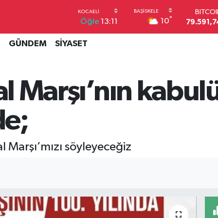
BITCO
79.591,7
°
10
Öğle
13:11
DOLA
45,4362
İ
GÜNDEM
SİYASET
EUR
53,3869
STERL
61,6038
lal Marşı’nın kabu
G.ALT
6862,09
BİST1
e;
14.598
al Marşı’mızı söyleyeceğiz