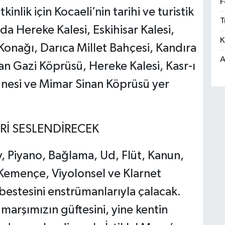
F
inlik için Kocaeli’nin tarihi ve turistik
T
da Hereke Kalesi, Eskihisar Kalesi,
K
 Konağı, Darıca Millet Bahçesi, Kandıra
A
 Gazi Köprüsü, Hereke Kalesi, Kasr-ı
esi ve Mimar Sinan Köprüsü yer
İ SESLENDİRECEK
y, Piyano, Bağlama, Ud, Flüt, Kanun,
 Kemençe, Viyolonsel ve Klarnet
 bestesini enstrümanlarıyla çalacak.
marşımızın güftesini, yine kentin