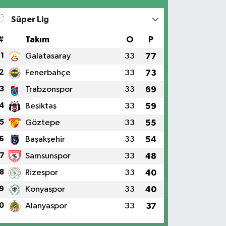
Süper Lig
#
Takım
O
P
1
Galatasaray
33
77
2
Fenerbahçe
33
73
3
Trabzonspor
33
69
4
Beşiktaş
33
59
5
Göztepe
33
55
6
Başakşehir
33
54
7
Samsunspor
33
48
8
Rizespor
33
40
9
Konyaspor
33
40
0
Alanyaspor
33
37