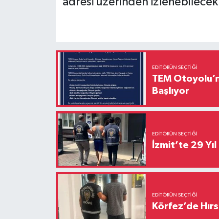
adresi üzerinden izlenebilecek
EDITÖRÜN SEÇTIĞI
TEM Otoyolu’nd
Başlıyor
EDITÖRÜN SEÇTIĞI
İzmit’te 29 Yı
EDITÖRÜN SEÇTIĞI
Körfez’de Hırs