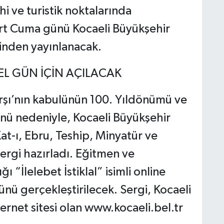
hi ve turistik noktalarında
Mart Cuma günü Kocaeli Büyükşehir
inden yayınlanacak.
ZEL GÜN İÇİN AÇILACAK
rşı’nın kabulünün 100. Yıldönümü ve
ü nedeniyle, Kocaeli Büyükşehir
at-ı, Ebru, Teship, Minyatür ve
sergi hazırladı. Eğitmen ve
ğı “İlelebet İstiklal” isimli online
ünü gerçekleştirilecek. Sergi, Kocaeli
ernet sitesi olan www.kocaeli.bel.tr