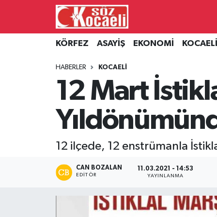
Kocaeli Nöbetçi Eczaneler
KÖRFEZ
ASAYİŞ
EKONOMİ
KOCAEL
Kocaeli Hava Durumu
HABERLER
KOCAELİ
12 Mart İstik
Kocaeli Namaz Vakitleri
Yıldönümünd
Kocaeli Trafik Yoğunluk Haritası
Süper Lig Puan Durumu ve Fikstür
12 ilçede, 12 enstrümanla İstikl
Tüm Manşetler
CAN BOZALAN
11.03.2021 - 14:53
EDITÖR
YAYINLANMA
Son Dakika Haberleri
Haber Arşivi